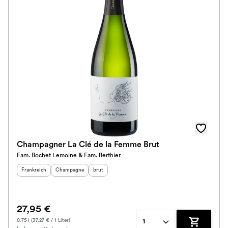
Champagner La Clé de la Femme Brut
Fam. Bochet Lemoine & Fam. Berthier
Herkunftsland
:
Herkunftsregion
Geschmack
:
:
Frankreich
Champagne
brut
27,95 €
0.75 l (37.27 € / 1 Liter)
1