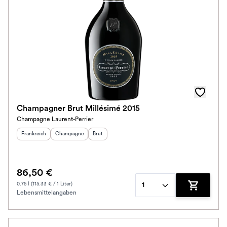
Champagner Brut Millésimé 2015
Champagne Laurent-Perrier
Herkunftsland
:
Herkunftsregion
Geschmack
:
:
Frankreich
Champagne
Brut
86,50 €
0.75 l (115.33 € / 1 Liter)
1
Lebensmittelangaben
Zum Waren