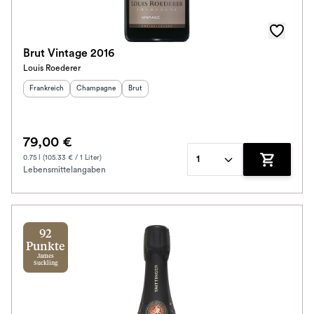
Brut Vintage 2016
Louis Roederer
Herkunftsland
:
Herkunftsregion
Geschmack
:
:
Frankreich
Champagne
Brut
79,00 €
0.75 l (105.33 € / 1 Liter)
1
Lebensmittelangaben
Zum Waren
92
Punkte
James
Suckling