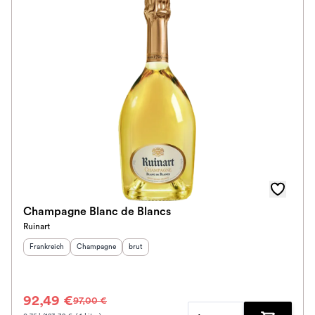
Champagne Blanc de Blancs
Ruinart
Herkunftsland
:
Herkunftsregion
Geschmack
:
:
Frankreich
Champagne
brut
92,49 €
97,00 €