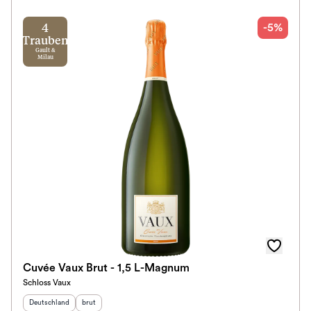
-5%
4
Trauben
Gault &
Milau
Cuvée Vaux Brut - 1,5 L-Magnum
Schloss Vaux
Herkunftsland
:
Geschmack
:
Deutschland
brut