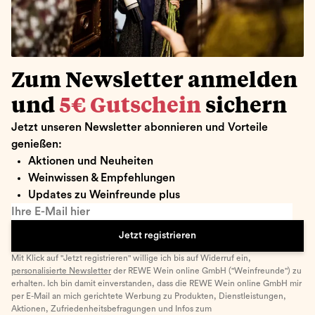
Zum Newsletter anmelden
und
5€ Gutschein
sichern
Jetzt unseren Newsletter abonnieren und Vorteile
genießen:
Aktionen und Neuheiten
Weinwissen & Empfehlungen
Updates zu Weinfreunde plus
Ihre E-Mail hier
Jetzt registrieren
Mit Klick auf "Jetzt registrieren" willige ich bis auf Widerruf ein,
personalisierte Newsletter
der REWE Wein online GmbH ("Weinfreunde") zu
erhalten. Ich bin damit einverstanden, dass die REWE Wein online GmbH mir
per E-Mail an mich gerichtete Werbung zu Produkten, Dienstleistungen,
Aktionen, Zufriedenheitsbefragungen und Infos zum