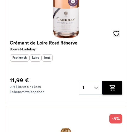
Crémant de Loire Rosé Réserve
Bouvet-Ladubay
Herkunftsland
:
Herkunftsregion
Geschmack
:
:
Frankreich
Loire
brut
11,99 €
0.75 l (15.99 € / 1 Liter)
1
Lebensmittelangaben
Zum Waren
-5%