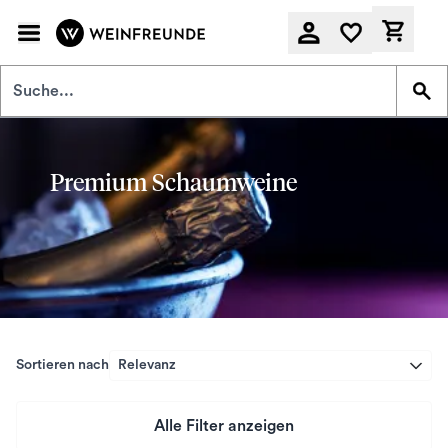
Zum Hauptinhalt springen
Derzeit
Premium Schaumweine
Sortieren nach
Relevanz
Alle Filter anzeigen