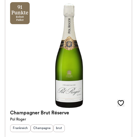
91
Punkte
Robert
Parker
Champagner Brut Réserve
Pol Roger
Herkunftsland
:
Herkunftsregion
Geschmack
:
:
Frankreich
Champagne
brut