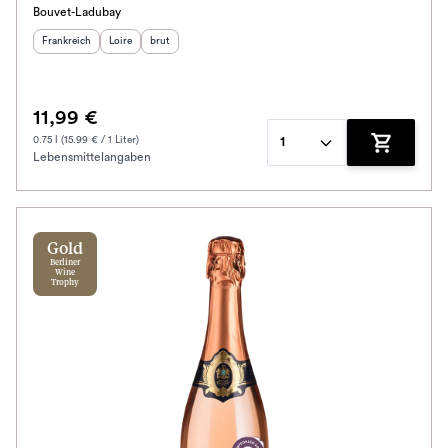
Bouvet-Ladubay
Herkunftsland
:
Herkunftsregion
Geschmack
:
:
Frankreich
Loire
brut
11,99 €
0.75 l (15.99 € / 1 Liter)
1
Lebensmittelangaben
Zum Waren
Gold
Berliner
Wine
Trophy