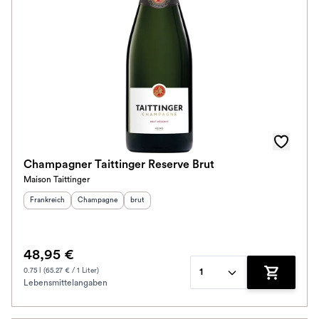
Champagner Taittinger Reserve Brut
Maison Taittinger
Herkunftsland
:
Herkunftsregion
Geschmack
:
:
Frankreich
Champagne
brut
48,95 €
0.75 l (65.27 € / 1 Liter)
1
Lebensmittelangaben
Zum Waren