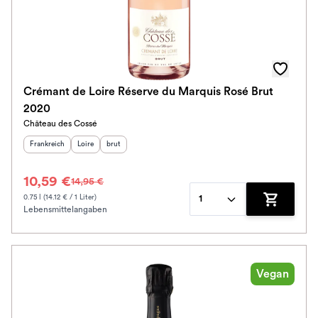
Crémant de Loire Réserve du Marquis Rosé Brut
2020
Château des Cossé
Herkunftsland
:
Herkunftsregion
Geschmack
:
:
Frankreich
Loire
brut
10,59 €
14,95 €
0.75 l (14.12 € / 1 Liter)
1
Lebensmittelangaben
Zum Waren
Vegan