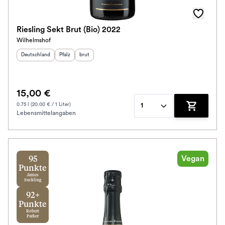
Riesling Sekt Brut (Bio) 2022
Wilhelmshof
Herkunftsland
:
Herkunftsregion
Geschmack
:
:
Deutschland
Pfalz
brut
15,00 €
0.75 l (20.00 € / 1 Liter)
1
Lebensmittelangaben
Zum Waren
Vegan
95
Punkte
James
Suckling
92+
Punkte
Robert
Parker