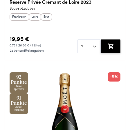
Réserve Privée Crémant de Loire 2023
Bouvet-Ladubay
Herkunftsland
:
Herkunftsregion
Geschmack
:
:
Frankreich
Loire
Brut
19,95 €
0.75 l (26.60 € / 1 Liter)
1
Lebensmittelangaben
Zum Waren
-5%
92
Punkte
Wine
Spectator
91
Punkte
James
Suckling