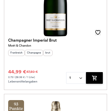
Champagner Imperial Brut
Moët & Chandon
Herkunftsland
:
Herkunftsregion
Geschmack
:
:
Frankreich
Champagne
brut
44,99 €
47,50 €
0.75 l (59.99 € / 1 Liter)
1
Lebensmittelangaben
Zum Waren
93
Punkte