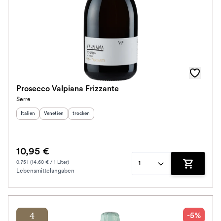
Prosecco Valpiana Frizzante
Serre
Herkunftsland
Herkunftsregion
:
Geschmack
:
:
Italien
Venetien
trocken
10,95 €
0.75 l (14.60 € / 1 Liter)
1
Lebensmittelangaben
Zum Waren
-5%
4