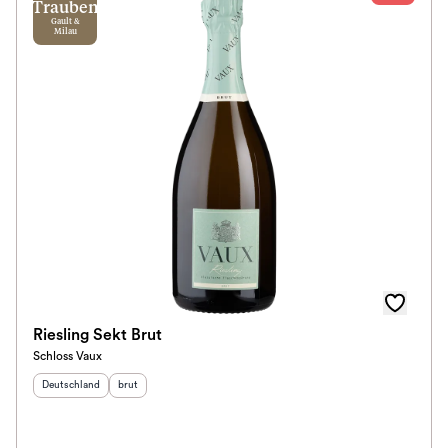
Trauben
Gault &
Milau
Riesling Sekt Brut
Schloss Vaux
Herkunftsland
:
Geschmack
:
Deutschland
brut