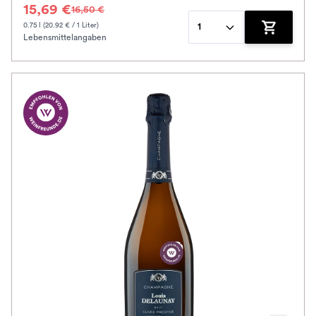
15,69 €
16,50 €
0.75 l (20.92 € / 1 Liter)
1
Lebensmittelangaben
Zum Waren