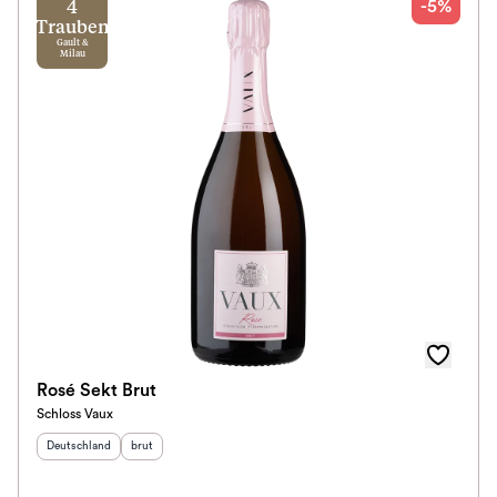
-5%
4
Trauben
Gault &
Milau
Rosé Sekt Brut
Schloss Vaux
Herkunftsland
:
Geschmack
:
Deutschland
brut