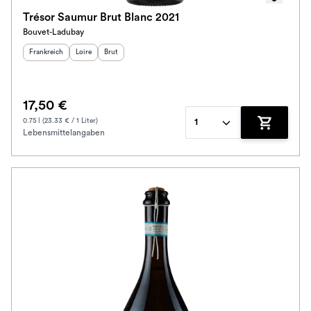
Trésor Saumur Brut Blanc 2021
Bouvet-Ladubay
Herkunftsland
:
Herkunftsregion
Geschmack
:
:
Frankreich
Loire
Brut
17,50 €
0.75 l (23.33 € / 1 Liter)
1
Lebensmittelangaben
Zum Waren