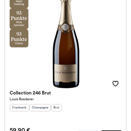
James
Suckling
93
Punkte
Wine
Spectator
93
Punkte
Vinous
Collection 246 Brut
Louis Roederer
Herkunftsland
:
Herkunftsregion
Geschmack
:
:
Frankreich
Champagne
Brut
59,90 €