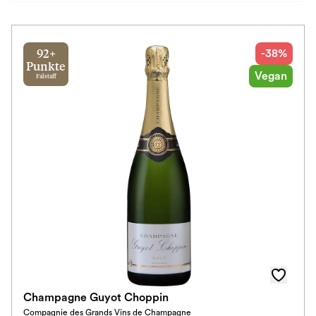
Preis
Herkunftsland
-38%
92+
Punkte
Vegan
Falstaff
Rebsorte
Geschmack
Herkunftsregion
Subregion
Auszeichnungen
Awards
Farbe
Champagne Guyot Choppin
Compagnie des Grands Vins de Champagne