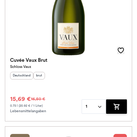
Cuvée Vaux Brut
Schloss Vaux
Herkunftsland
:
Geschmack
:
Deutschland
brut
15,69 €
16,50 €
0.75 l (20.92 € / 1 Liter)
1
Lebensmittelangaben
Zum Waren