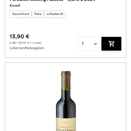
Korrell
Herkunftsland
:
Herkunftsregion
Geschmack
:
:
Deutschland
Nahe
süß/edelsüß
13,90 €
0.38 l (37.07 € / 1 Liter)
1
Lebensmittelangaben
Zum Waren