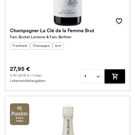
Awards
Farbe
Champagner La Clé de la Femme Brut
Fam. Bochet Lemoine & Fam. Berthier
Schmeckt zu
Herkunftsland
:
Herkunftsregion
Geschmack
:
:
Frankreich
Champagne
brut
Bio / Vegan
27,95 €
Prickler Art
0.75 l (37.27 € / 1 Liter)
1
Lebensmittelangaben
Zum Waren
Schmeckt nach
Alkoholfrei
91
Jahrgang
Punkte
Robert
Parker
Klassifikation