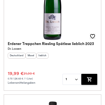
Erdener Treppchen Riesling Spätlese lieblich 2023
Dr. Loosen
Herkunftsland
:
Herkunftsregion
Geschmack
:
:
Deutschland
Mosel
lieblich
19,99 €
21,00 €
0.75 l (26.65 € / 1 Liter)
1
Lebensmittelangaben
Zum Waren