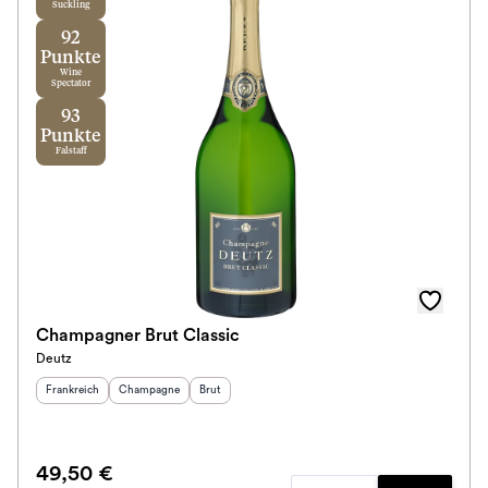
Suckling
92
Punkte
Wine
Spectator
93
Punkte
Falstaff
Champagner Brut Classic
Deutz
Herkunftsland
:
Herkunftsregion
Geschmack
:
:
Frankreich
Champagne
Brut
49,50 €