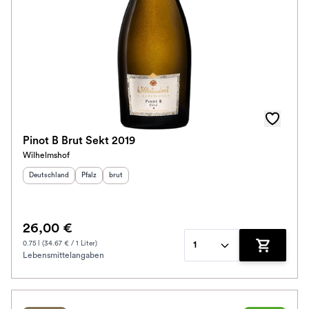
Pinot B Brut Sekt 2019
Wilhelmshof
Herkunftsland
:
Herkunftsregion
Geschmack
:
:
Deutschland
Pfalz
brut
26,00 €
0.75 l (34.67 € / 1 Liter)
1
Lebensmittelangaben
Zum Waren