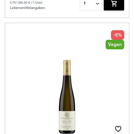
0.75 l (66.00 € / 1 Liter)
1
Lebensmittelangaben
Zum Waren
-5%
Vegan