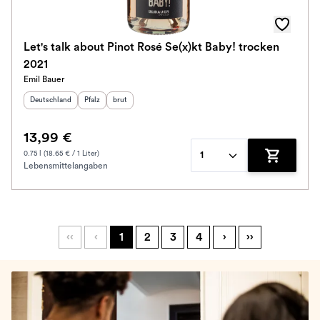
Let's talk about Pinot Rosé Se(x)kt Baby! trocken
2021
Emil Bauer
Herkunftsland
:
Herkunftsregion
Geschmack
:
:
Deutschland
Pfalz
brut
13,99 €
0.75 l (18.65 € / 1 Liter)
1
Lebensmittelangaben
Zum Waren
‹‹
‹
1
2
3
4
›
››