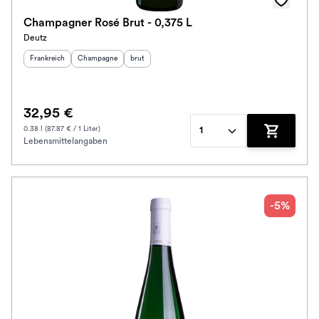
Champagner Rosé Brut - 0,375 L
Deutz
Herkunftsland
:
Herkunftsregion
Geschmack
:
:
Frankreich
Champagne
brut
32,95 €
0.38 l (87.87 € / 1 Liter)
1
Lebensmittelangaben
Zum Waren
-5%