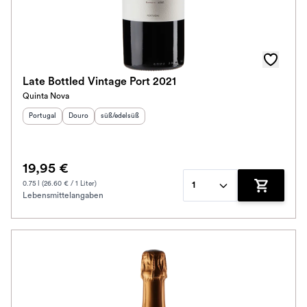
Late Bottled Vintage Port 2021
Quinta Nova
Herkunftsland
Herkunftsregion
:
Geschmack
:
:
Portugal
Douro
süß/edelsüß
19,95 €
0.75 l (26.60 € / 1 Liter)
1
Lebensmittelangaben
Zum Waren