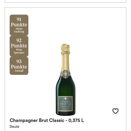
91
Punkte
James
Suckling
92
Punkte
Wine
Spectator
93
Punkte
Falstaff
Champagner Brut Classic - 0,375 L
Deutz