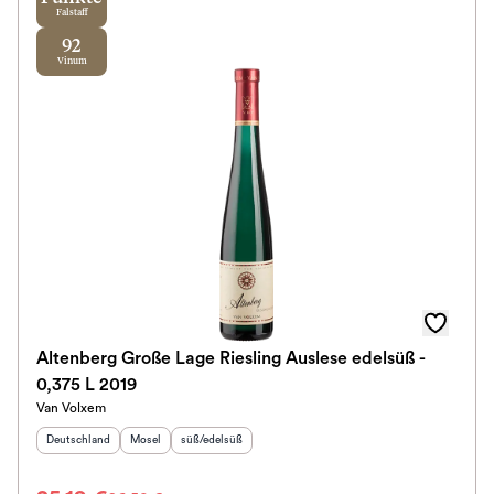
Falstaff
92
Vinum
Altenberg Große Lage Riesling Auslese edelsüß -
0,375 L 2019
Van Volxem
Herkunftsland
:
Herkunftsregion
Geschmack
:
:
Deutschland
Mosel
süß/edelsüß