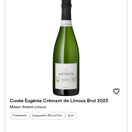
Cuvée Eugénie Crémant de Limoux Brut 2023
Maison Antech Limoux
Herkunftsland
:
Herkunftsregion
:
Geschmack
:
Frankreich
Languedoc-Roussillon
brut