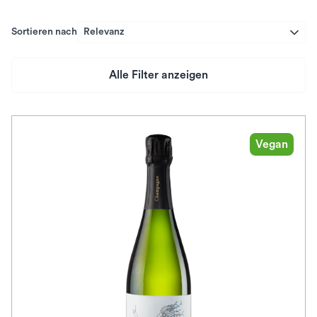
Sortieren nach
Relevanz
Alle Filter anzeigen
Preis
Herkunftsland
Vegan
Rebsorte
Geschmack
Herkunftsregion
Subregion
Auszeichnungen