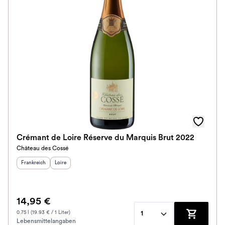
Crémant de Loire Réserve du Marquis Brut 2022
Château des Cossé
Herkunftsland
:
Herkunftsregion
:
Frankreich
Loire
14,95 €
0.75 l (19.93 € / 1 Liter)
1
Lebensmittelangaben
Zum Waren