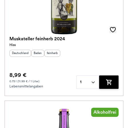
Muskateller feinherb 2024
Hiss
Herkunftsland
:
Herkunftsregion
Geschmack
:
:
Deutschland
Baden
feinherb
8,99 €
0.75 l (11.99 € / 1 Liter)
1
Lebensmittelangaben
Zum Waren
Alkoholfrei