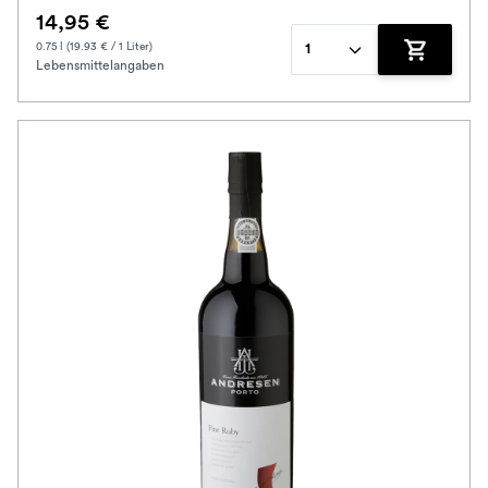
14,95 €
0.75 l (19.93 € / 1 Liter)
1
Lebensmittelangaben
Zum Waren