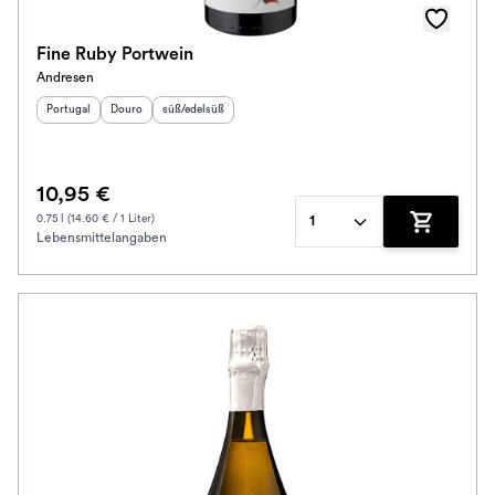
Fine Ruby Portwein
Andresen
Herkunftsland
Herkunftsregion
:
Geschmack
:
:
Portugal
Douro
süß/edelsüß
10,95 €
0.75 l (14.60 € / 1 Liter)
1
Lebensmittelangaben
Zum Waren