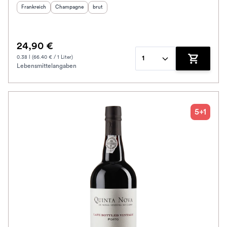
Herkunftsland
:
Herkunftsregion
Geschmack
:
:
Frankreich
Champagne
brut
24,90 €
0.38 l (66.40 € / 1 Liter)
1
Lebensmittelangaben
Zum Waren
5+1