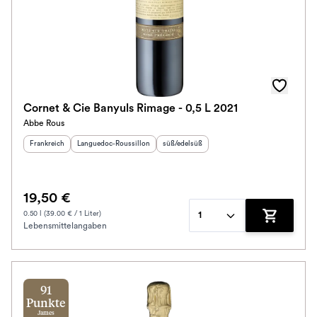
Cornet & Cie Banyuls Rimage - 0,5 L 2021
Abbe Rous
Herkunftsland
:
Herkunftsregion
:
Geschmack
:
Frankreich
Languedoc-Roussillon
süß/edelsüß
19,50 €
0.50 l (39.00 € / 1 Liter)
1
Lebensmittelangaben
Zum Waren
91
Punkte
James