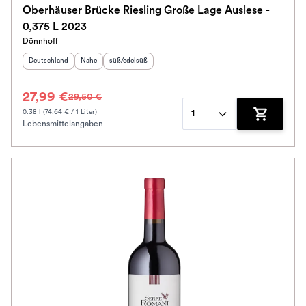
Oberhäuser Brücke Riesling Große Lage Auslese -
0,375 L 2023
Dönnhoff
Herkunftsland
:
Herkunftsregion
Geschmack
:
:
Deutschland
Nahe
süß/edelsüß
27,99 €
29,50 €
0.38 l (74.64 € / 1 Liter)
1
Lebensmittelangaben
Zum Waren