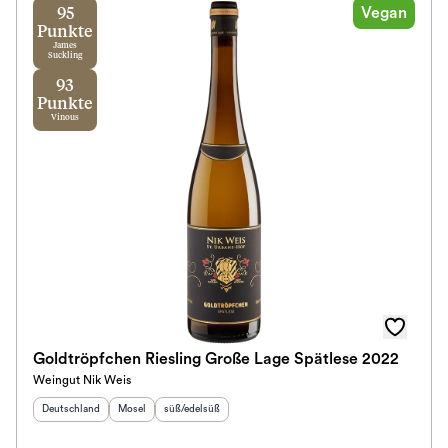
Vegan
95
Punkte
James
Suckling
93
Punkte
Vinous
Goldtröpfchen Riesling Große Lage Spätlese 2022
Weingut Nik Weis
Herkunftsland
:
Herkunftsregion
Geschmack
:
:
Deutschland
Mosel
süß/edelsüß