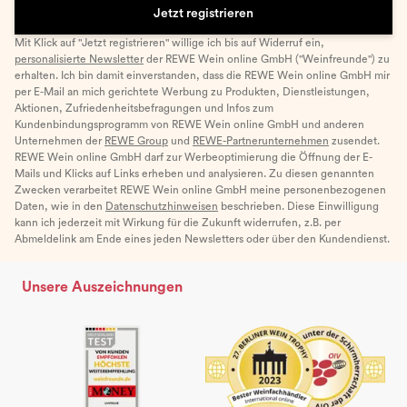
Jetzt registrieren
Mit Klick auf "Jetzt registrieren" willige ich bis auf Widerruf ein,
personalisierte Newsletter
der REWE Wein online GmbH ("Weinfreunde") zu
erhalten. Ich bin damit einverstanden, dass die REWE Wein online GmbH mir
per E-Mail an mich gerichtete Werbung zu Produkten, Dienstleistungen,
Aktionen, Zufriedenheitsbefragungen und Infos zum
Kundenbindungsprogramm von REWE Wein online GmbH und anderen
Unternehmen der
REWE Group
und
REWE-Partnerunternehmen
zusendet.
REWE Wein online GmbH darf zur Werbeoptimierung die Öffnung der E-
Mails und Klicks auf Links erheben und analysieren. Zu diesen genannten
Zwecken verarbeitet REWE Wein online GmbH meine personenbezogenen
Daten, wie in den
Datenschutzhinweisen
beschrieben. Diese Einwilligung
kann ich jederzeit mit Wirkung für die Zukunft widerrufen, z.B. per
Abmeldelink am Ende eines jeden Newsletters oder über den Kundendienst.
Unsere Auszeichnungen