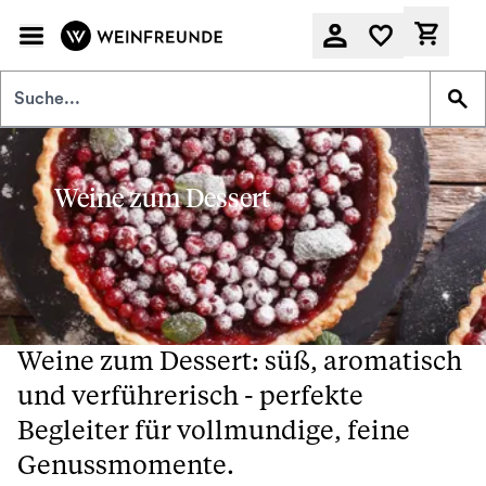
Zum Hauptinhalt springen
Derzeit
Weine zum Dessert
Weine zum Dessert: süß, aromatisch
und verführerisch - perfekte
Begleiter für vollmundige, feine
Genussmomente.