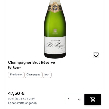
Ausbau
Im Rewe Handel erhältlich
Champagner Brut Réserve
Pol Roger
Herkunftsland
:
Herkunftsregion
Geschmack
:
:
Frankreich
Champagne
brut
47,50 €
0.75 l (63.33 € / 1 Liter)
1
Lebensmittelangaben
Zum Waren