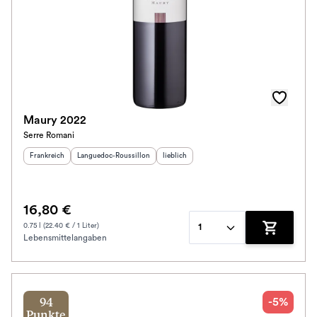
Maury 2022
Serre Romani
Herkunftsland
:
Herkunftsregion
:
Geschmack
:
Frankreich
Languedoc-Roussillon
lieblich
16,80 €
0.75 l (22.40 € / 1 Liter)
1
Lebensmittelangaben
Zum Waren
-5%
94
Punkte