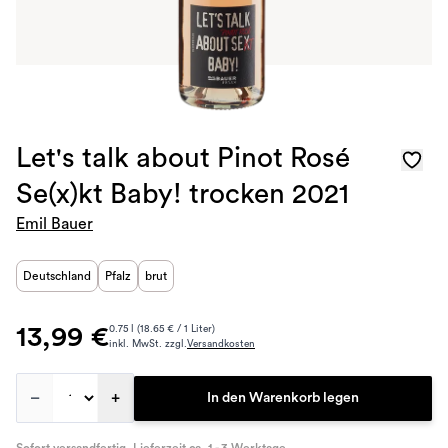
Let's talk about Pinot Rosé
Se(x)kt Baby! trocken 2021
Emil Bauer
Deutschland
Pfalz
brut
13,99 €
0.75 l (18.65 € / 1 Liter)
inkl. MwSt. zzgl.
Versandkosten
–
+
In den Warenkorb legen