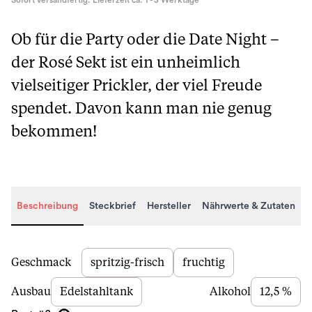
Sofort versandfertig. Lieferzeit ca. 1 - 3 Werktage
Ob für die Party oder die Date Night –
der Rosé Sekt ist ein unheimlich
vielseitiger Prickler, der viel Freude
spendet. Davon kann man nie genug
bekommen!
Beschreibung
Steckbrief
Hersteller
Nährwerte & Zutaten
Beschreibung
Geschmack
spritzig-frisch
fruchtig
Ausbau
Edelstahltank
Alkohol
12,5 %