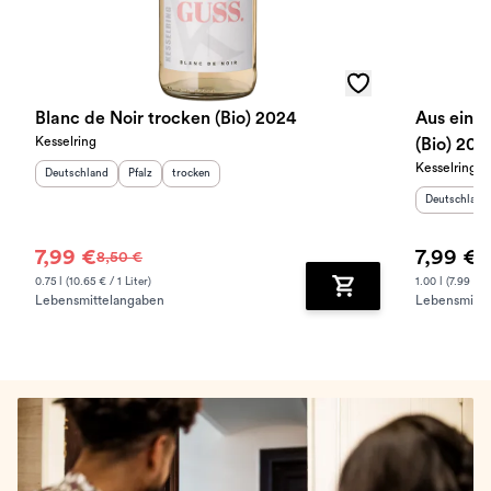
Blanc de Noir trocken (Bio) 2024
Aus einem
Kesselring
(Bio) 202
Kesselring
Herkunftsland
:
Herkunftsregion
Geschmack
:
:
Deutschland
Pfalz
trocken
Herkunftslan
Deutschland
7,99 €
7,99 €
8,50 €
0.75 l (10.65 € / 1 Liter)
1.00 l (7.99 € / 
Lebensmittelangaben
Lebensmitte
Zum Warenkorb hinz