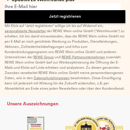
Ihre E-Mail hier
Jetzt registrieren
Mit Klick auf "Jetzt registrieren" willige ich bis auf Widerruf ein,
personalisierte Newsletter
der REWE Wein online GmbH ("Weinfreunde") zu
erhalten. Ich bin damit einverstanden, dass die REWE Wein online GmbH mir
per E-Mail an mich gerichtete Werbung zu Produkten, Dienstleistungen,
Aktionen, Zufriedenheitsbefragungen und Infos zum
Kundenbindungsprogramm von REWE Wein online GmbH und anderen
Unternehmen der
REWE Group
und
REWE-Partnerunternehmen
zusendet.
REWE Wein online GmbH darf zur Werbeoptimierung die Öffnung der E-
Mails und Klicks auf Links erheben und analysieren. Zu diesen genannten
Zwecken verarbeitet REWE Wein online GmbH meine personenbezogenen
Daten, wie in den
Datenschutzhinweisen
beschrieben. Diese Einwilligung
kann ich jederzeit mit Wirkung für die Zukunft widerrufen, z.B. per
Abmeldelink am Ende eines jeden Newsletters oder über den Kundendienst.
Unsere Auszeichnungen