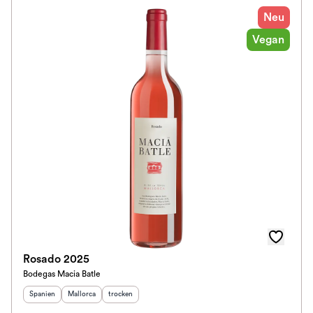
Neu
Vegan
Rosado 2025
Bodegas Macia Batle
Herkunftsland
Herkunftsregion
:
Geschmack
:
:
Spanien
Mallorca
trocken