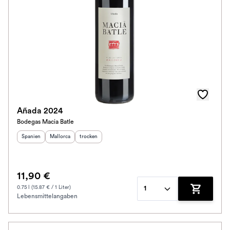
Añada 2024
Bodegas Macia Batle
Herkunftsland
Herkunftsregion
:
Geschmack
:
:
Spanien
Mallorca
trocken
11,90 €
0.75 l (15.87 € / 1 Liter)
1
Lebensmittelangaben
Zum Waren