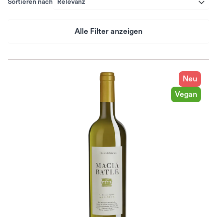
Sortieren nach
Relevanz
Alle Filter anzeigen
Preis
Herkunftsland
Neu
Vegan
Rebsorte
Geschmack
Herkunftsregion
Auszeichnungen
Farbe
Bio / Vegan