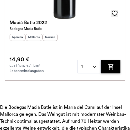
Macià Batle 2022
Bodegas Macia Batle
Herkunftsland
Herkunftsregion
:
Geschmack
:
:
Spanien
Mallorca
trocken
14,90 €
0.75 l (19.87 € / 1 Liter)
1
Lebensmittelangaben
Zum Waren
Die Bodegas Macià Batle ist in María del Camí auf der Insel
Mallorca gelegen. Das Weingut ist mit modernster Weinbau-
Technik optimal ausgestattet. Auf rund 70 Hektar werden
exzellente Weine entwickelt, die die typischen Charakteristika