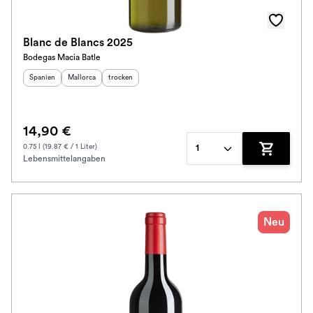
Schmeckt nach
Blanc de Blancs 2025
Bodegas Macia Batle
Alkoholfrei
Herkunftsland
Herkunftsregion
:
Geschmack
:
:
Spanien
Mallorca
trocken
Jahrgang
14,90 €
Ausbau
0.75 l (19.87 € / 1 Liter)
1
Lebensmittelangaben
Zum Waren
Im Rewe Handel erhältlich
Neu