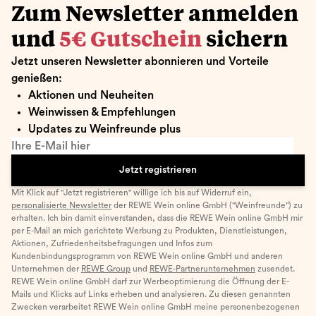
Zum Newsletter anmelden
und
5€ Gutschein
sichern
Jetzt unseren Newsletter abonnieren und Vorteile
genießen:
Aktionen und Neuheiten
Weinwissen & Empfehlungen
Updates zu Weinfreunde plus
Ihre E-Mail hier
Jetzt registrieren
Mit Klick auf "Jetzt registrieren" willige ich bis auf Widerruf ein,
personalisierte Newsletter
der REWE Wein online GmbH ("Weinfreunde") zu
erhalten. Ich bin damit einverstanden, dass die REWE Wein online GmbH mir
per E-Mail an mich gerichtete Werbung zu Produkten, Dienstleistungen,
Aktionen, Zufriedenheitsbefragungen und Infos zum
Kundenbindungsprogramm von REWE Wein online GmbH und anderen
Unternehmen der
REWE Group
und
REWE-Partnerunternehmen
zusendet.
REWE Wein online GmbH darf zur Werbeoptimierung die Öffnung der E-
Mails und Klicks auf Links erheben und analysieren. Zu diesen genannten
Zwecken verarbeitet REWE Wein online GmbH meine personenbezogenen