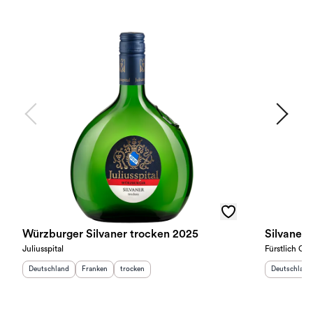
Würzburger Silvaner trocken 2025
Silvaner 
Juliusspital
Fürstlich Ca
Herkunftsland
:
Herkunftsregion
Geschmack
:
:
Herkunftslan
Deutschland
Franken
trocken
Deutschland