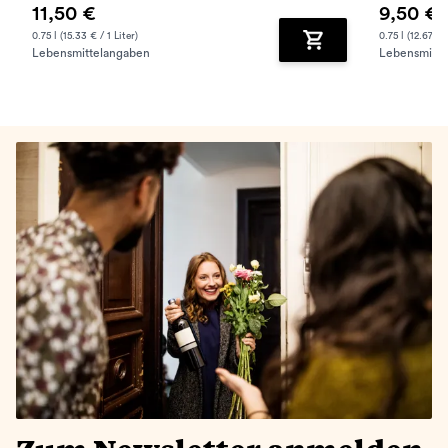
11,50 €
9,50 €
0.75 l (15.33 € / 1 Liter)
0.75 l (12.67 € /
Lebensmittelangaben
Lebensmitte
Zum Warenkorb hinz