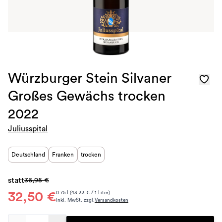
Würzburger Stein Silvaner
Großes Gewächs trocken
2022
Juliusspital
Deutschland
Franken
trocken
statt
36,95 €
32,50 €
0.75 l (43.33 € / 1 Liter)
inkl. MwSt. zzgl.
Versandkosten