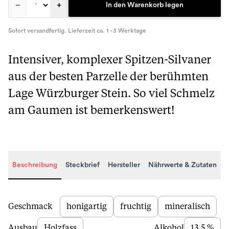
–
+
In den Warenkorb legen
Sofort versandfertig. Lieferzeit ca. 1 - 3 Werktage
Intensiver, komplexer Spitzen-Silvaner
aus der besten Parzelle der berühmten
Lage Würzburger Stein. So viel Schmelz
am Gaumen ist bemerkenswert!
Beschreibung
Steckbrief
Hersteller
Nährwerte & Zutaten
Beschreibung
Geschmack
honigartig
fruchtig
mineralisch
Ausbau
Holzfass
Alkohol
13,5 %