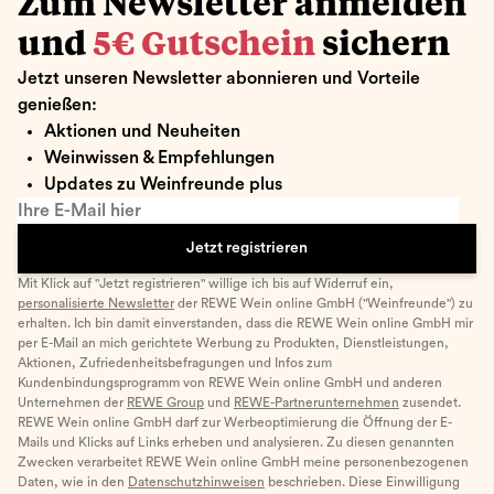
Zum Newsletter anmelden
und
5€ Gutschein
sichern
Jetzt unseren Newsletter abonnieren und Vorteile
genießen:
Aktionen und Neuheiten
Weinwissen & Empfehlungen
Updates zu Weinfreunde plus
Ihre E-Mail hier
Jetzt registrieren
Mit Klick auf "Jetzt registrieren" willige ich bis auf Widerruf ein,
personalisierte Newsletter
der REWE Wein online GmbH ("Weinfreunde") zu
erhalten. Ich bin damit einverstanden, dass die REWE Wein online GmbH mir
per E-Mail an mich gerichtete Werbung zu Produkten, Dienstleistungen,
Aktionen, Zufriedenheitsbefragungen und Infos zum
Kundenbindungsprogramm von REWE Wein online GmbH und anderen
Unternehmen der
REWE Group
und
REWE-Partnerunternehmen
zusendet.
REWE Wein online GmbH darf zur Werbeoptimierung die Öffnung der E-
Mails und Klicks auf Links erheben und analysieren. Zu diesen genannten
Zwecken verarbeitet REWE Wein online GmbH meine personenbezogenen
Daten, wie in den
Datenschutzhinweisen
beschrieben. Diese Einwilligung