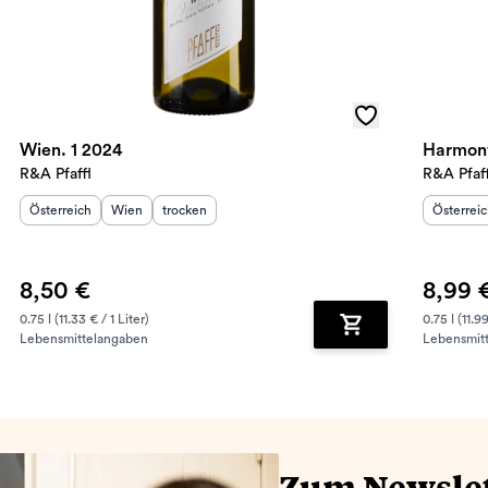
Wien. 1 2024
Harmony
R&A Pfaffl
R&A Pfaff
Herkunftsland
Herkunftsregion
:
Geschmack
:
:
Herkunft
Österreich
Wien
trocken
Österrei
8,50 €
8,99 
0.75 l (11.33 € / 1 Liter)
0.75 l (11.99
Lebensmittelangaben
Lebensmit
renkorb hinzufügen
Zum Warenkorb hin