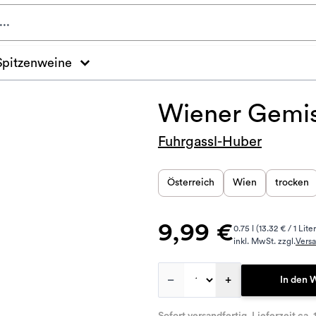
Spitzenweine
Wiener Gemis
Fuhrgassl-Huber
Österreich
Wien
trocken
9,99 €
0.75 l (13.32 € / 1 Liter
inkl. MwSt. zzgl.
Vers
–
+
In den 