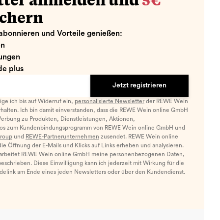
tter anmelden und
5€
ichern
abonnieren und Vorteile genießen:
en
ungen
e plus
Jetzt registrieren
llige ich bis auf Widerruf ein,
personalisierte Newsletter
der REWE Wein
halten. Ich bin damit einverstanden, dass die REWE Wein online GmbH
Werbung zu Produkten, Dienstleistungen, Aktionen,
nfos zum Kundenbindungsprogramm von REWE Wein online GmbH und
roup
und
REWE-Partnerunternehmen
zusendet. REWE Wein online
e Öffnung der E-Mails und Klicks auf Links erheben und analysieren.
arbeitet REWE Wein online GmbH meine personenbezogenen Daten,
eschrieben. Diese Einwilligung kann ich jederzeit mit Wirkung für die
ldelink am Ende eines jeden Newsletters oder über den Kundendienst.