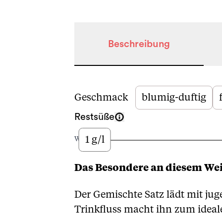
Beschreibung
Beschreibung
Geschmack
blumig-duftig
Restsüße
1 g/l
Wenig
Das Besondere an diesem We
Der Gemischte Satz lädt mit jug
Trinkfluss macht ihn zum ideale