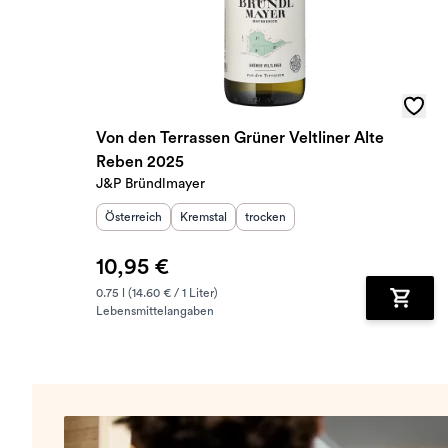
Von den Terrassen Grüner Veltliner Alte
Reben 2025
J&P Bründlmayer
Herkunftsland
Herkunftsregion
:
Geschmack
:
:
Österreich
Kremstal
trocken
10,95 €
0.75 l (14.60 € / 1 Liter)
Lebensmittelangaben
Zum Wa