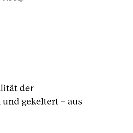
1 - 3 Werktage
ität der
und gekeltert – aus