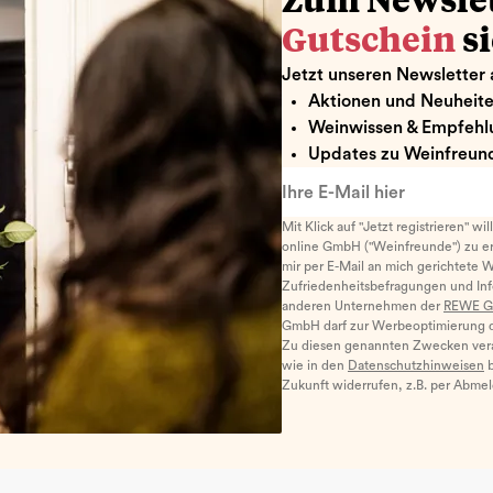
Zum Newsle
Gutschein
s
Jetzt unseren Newsletter 
Aktionen und Neuheit
Weinwissen & Empfehl
Updates zu Weinfreund
Ihre E-Mail hier
Mit Klick auf "Jetzt registrieren" wi
online GmbH ("Weinfreunde") zu er
mir per E-Mail an mich gerichtete 
Zufriedenheitsbefragungen und I
anderen Unternehmen der
REWE G
GmbH darf zur Werbeoptimierung di
Zu diesen genannten Zwecken ver
wie in den
Datenschutzhinweisen
b
Zukunft widerrufen, z.B. per Abme