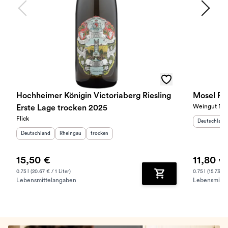
Hochheimer Königin Victoriaberg Riesling
Mosel Rie
Weingut Nik
Erste Lage trocken 2025
Flick
Herkunftslan
Deutschland
Herkunftsland
:
Herkunftsregion
Geschmack
:
:
Deutschland
Rheingau
trocken
15,50 €
11,80 €
0.75 l (20.67 € / 1 Liter)
0.75 l (15.73 € /
Lebensmittelangaben
Lebensmitte
Zum Warenkorb hinz