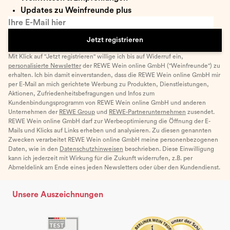
Updates zu Weinfreunde plus
Ihre E-Mail hier
Jetzt registrieren
Mit Klick auf "Jetzt registrieren" willige ich bis auf Widerruf ein,
personalisierte Newsletter
der REWE Wein online GmbH ("Weinfreunde") zu
erhalten. Ich bin damit einverstanden, dass die REWE Wein online GmbH mir
per E-Mail an mich gerichtete Werbung zu Produkten, Dienstleistungen,
Aktionen, Zufriedenheitsbefragungen und Infos zum
Kundenbindungsprogramm von REWE Wein online GmbH und anderen
Unternehmen der
REWE Group
und
REWE-Partnerunternehmen
zusendet.
REWE Wein online GmbH darf zur Werbeoptimierung die Öffnung der E-
Mails und Klicks auf Links erheben und analysieren. Zu diesen genannten
Zwecken verarbeitet REWE Wein online GmbH meine personenbezogenen
Daten, wie in den
Datenschutzhinweisen
beschrieben. Diese Einwilligung
kann ich jederzeit mit Wirkung für die Zukunft widerrufen, z.B. per
Abmeldelink am Ende eines jeden Newsletters oder über den Kundendienst.
Unsere Auszeichnungen