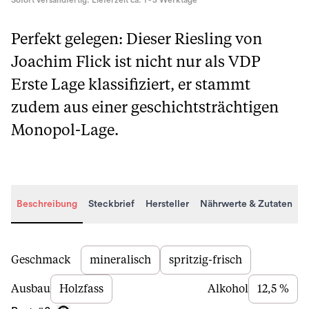
Sofort versandfertig. Lieferzeit ca. 1 - 3 Werktage
Perfekt gelegen: Dieser Riesling von
Joachim Flick ist nicht nur als VDP
Erste Lage klassifiziert, er stammt
zudem aus einer geschichtsträchtigen
Monopol-Lage.
Beschreibung
Steckbrief
Hersteller
Nährwerte & Zutaten
Beschreibung
Geschmack
mineralisch
spritzig-frisch
Ausbau
Holzfass
Alkohol
12,5 %