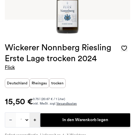
Wickerer Nonnberg Riesling
Erste Lage trocken 2024
Flick
Deutschland
Rheingau
trocken
15,50 €
0.75 l (20.67 € / 1 Liter)
inkl. MwSt. zzgl.
Versandkosten
–
+
In den Warenkorb legen