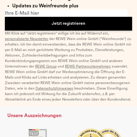
Updates zu Weinfreunde plus
Ihre E-Mail hier
Jetzt registrieren
Mit Klick auf "Jetzt registrieren" willige ich bis auf Widerruf ein,
personalisierte Newsletter
der REWE Wein online GmbH ("Weinfreunde") zu
erhalten. Ich bin damit einverstanden, dass die REWE Wein online GmbH mir
per E-Mail an mich gerichtete Werbung zu Produkten, Dienstleistungen,
Aktionen, Zufriedenheitsbefragungen und Infos zum
Kundenbindungsprogramm von REWE Wein online GmbH und anderen
Unternehmen der
REWE Group
und
REWE-Partnerunternehmen
zusendet.
REWE Wein online GmbH darf zur Werbeoptimierung die Öffnung der E-
Mails und Klicks auf Links erheben und analysieren. Zu diesen genannten
Zwecken verarbeitet REWE Wein online GmbH meine personenbezogenen
Daten, wie in den
Datenschutzhinweisen
beschrieben. Diese Einwilligung
kann ich jederzeit mit Wirkung für die Zukunft widerrufen, z.B. per
Abmeldelink am Ende eines jeden Newsletters oder über den Kundendienst.
Unsere Auszeichnungen