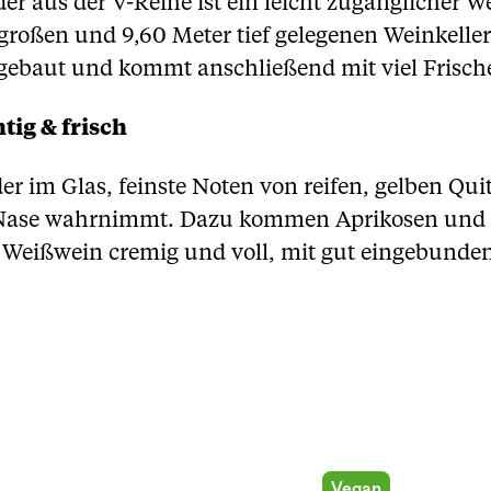
 aus der V-Reihe ist ein leicht zugänglicher We
großen und 9,60 Meter tief gelegenen Weinkeller
sgebaut und kommt anschließend mit viel Frische
tig & frisch
er im Glas, feinste Noten von reifen, gelben Qui
 Nase wahrnimmt. Dazu kommen Aprikosen und Pf
r Weißwein cremig und voll, mit gut eingebunden
Vegan