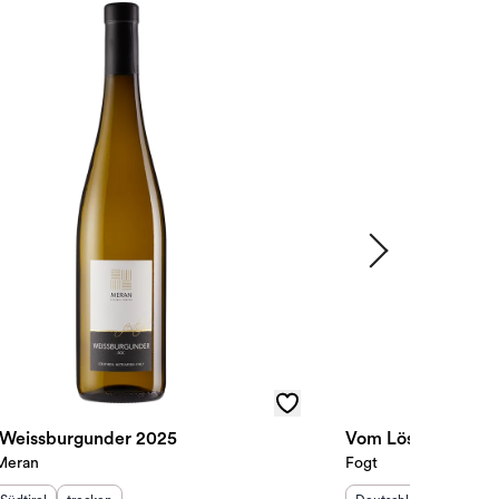
l Weissburgunder 2025
Vom Löss Weißer B
 Meran
Fogt