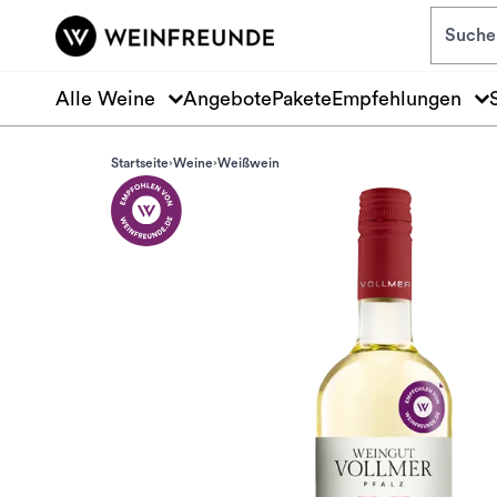
Zum Hauptinhalt springen
Alle Weine
Angebote
Pakete
Empfehlungen
Startseite
Weine
Weißwein