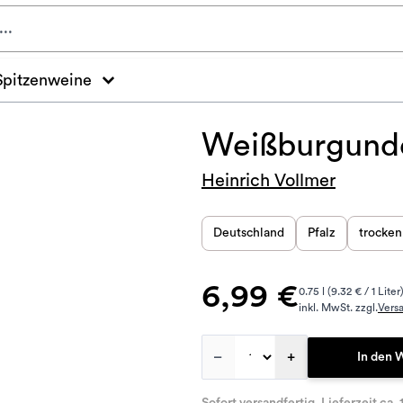
Spitzenweine
Weißburgunde
Heinrich Vollmer
Deutschland
Pfalz
trocken
6,99 €
0.75 l (9.32 € / 1 Liter
inkl. MwSt. zzgl.
Vers
–
+
In den 