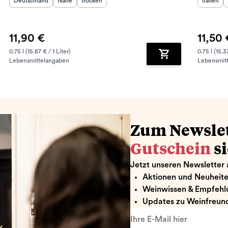
Herkunftsland
:
Herkunftsregion
Geschmack
:
:
Herkunft
Deutschland
Nahe
trocken
Italien
11,90 €
11,50 
0.75 l (15.87 € / 1 Liter)
0.75 l (15.3
Lebensmittelangaben
Lebensmit
renkorb hinzufügen
Zum Warenkorb hin
Zum Newsle
Gutschein
s
Jetzt unseren Newsletter 
Aktionen und Neuheit
Weinwissen & Empfehl
Updates zu Weinfreund
Ihre E-Mail hier