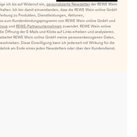
llige ich bis auf Widerruf ein,
personalisierte Newsletter
der REWE Wein
halten. Ich bin damit einverstanden, dass die REWE Wein online GmbH
Werbung zu Produkten, Dienstleistungen, Aktionen,
nfos zum Kundenbindungsprogramm von REWE Wein online GmbH und
roup
und
REWE-Partnerunternehmen
zusendet. REWE Wein online
e Öffnung der E-Mails und Klicks auf Links erheben und analysieren.
arbeitet REWE Wein online GmbH meine personenbezogenen Daten,
eschrieben. Diese Einwilligung kann ich jederzeit mit Wirkung für die
ldelink am Ende eines jeden Newsletters oder über den Kundendienst.