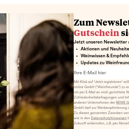
Zum Newsle
Gutschein
s
Jetzt unseren Newsletter 
Aktionen und Neuheit
Weinwissen & Empfehl
Updates zu Weinfreund
Ihre E-Mail hier
Mit Klick auf "Jetzt registrieren" wi
online GmbH ("Weinfreunde") zu er
mir per E-Mail an mich gerichtete 
Zufriedenheitsbefragungen und I
anderen Unternehmen der
REWE G
GmbH darf zur Werbeoptimierung di
Zu diesen genannten Zwecken ver
wie in den
Datenschutzhinweisen
b
Zukunft widerrufen, z.B. per Abme