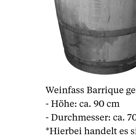
Weinfass Barrique g
-
Höhe:
ca. 90 cm
-
Durchmesser:
ca. 7
*Hierbei handelt es 