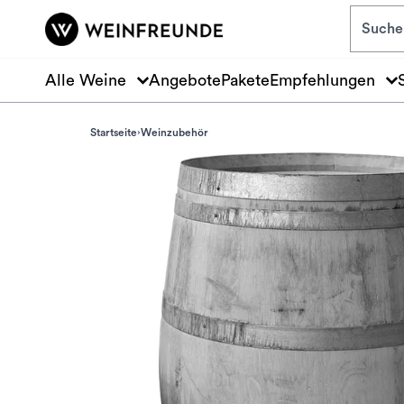
Zum Hauptinhalt springen
Alle Weine
Angebote
Pakete
Empfehlungen
Startseite
Weinzubehör