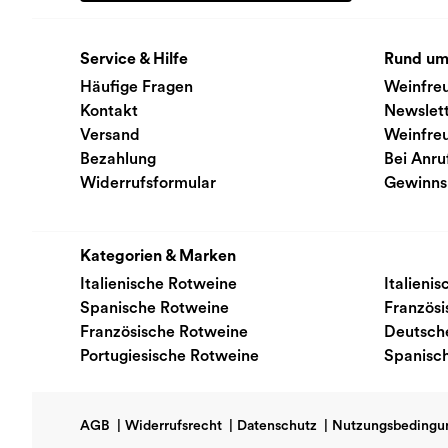
Service & Hilfe
Rund um
Häufige Fragen
Weinfre
Kontakt
Newslet
Versand
Weinfre
Bezahlung
Bei Anru
Widerrufsformular
Gewinns
Kategorien & Marken
Italienische Rotweine
Italieni
Spanische Rotweine
Französ
Französische Rotweine
Deutsch
Portugiesische Rotweine
Spanisc
AGB
|
Widerrufsrecht
|
Datenschutz
|
Nutzungsbedingu