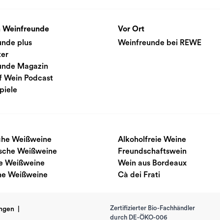
 Weinfreunde
Vor Ort
unde plus
Weinfreunde bei REWE
ter
unde Magazin
f Wein Podcast
piele
sche Weißweine
Alkoholfreie Weine
ische Weißweine
Freundschaftswein
e Weißweine
Wein aus Bordeaux
he Weißweine
Cà dei Frati
Zertifizierter Bio-Fachhändler
ngen
|
durch DE-ÖKO-006