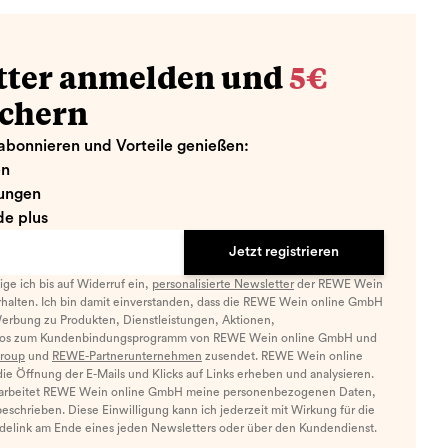
tter anmelden und
5€
ichern
abonnieren und Vorteile genießen:
en
ungen
e plus
Jetzt registrieren
llige ich bis auf Widerruf ein,
personalisierte Newsletter
der REWE Wein
halten. Ich bin damit einverstanden, dass die REWE Wein online GmbH
Werbung zu Produkten, Dienstleistungen, Aktionen,
nfos zum Kundenbindungsprogramm von REWE Wein online GmbH und
roup
und
REWE-Partnerunternehmen
zusendet. REWE Wein online
e Öffnung der E-Mails und Klicks auf Links erheben und analysieren.
arbeitet REWE Wein online GmbH meine personenbezogenen Daten,
eschrieben. Diese Einwilligung kann ich jederzeit mit Wirkung für die
ldelink am Ende eines jeden Newsletters oder über den Kundendienst.