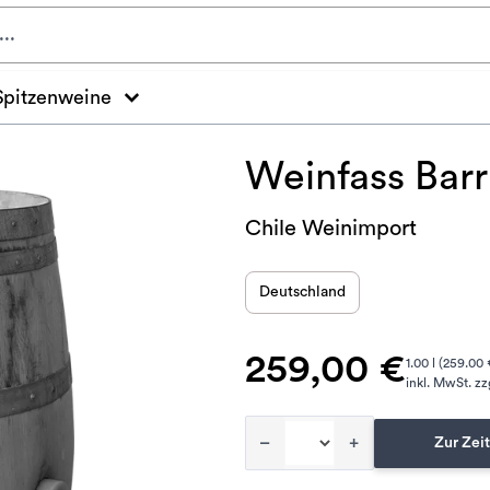
Spitzenweine
Weinfass Bar
Chile Weinimport
Deutschland
259,00 €
1.00 l (259.00 €
inkl. MwSt. zz
–
+
Zur Zeit