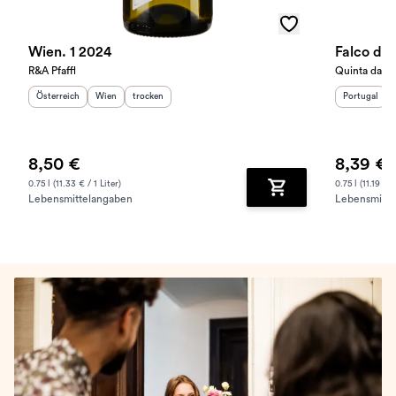
Wien. 1 2024
Falco da
R&A Pfaffl
Quinta da R
Herkunftsland
:
Herkunftsregion
Geschmack
:
:
Herkunftslan
Österreich
Wien
trocken
Portugal
8,50 €
8,39 €
0.75 l (11.33 € / 1 Liter)
0.75 l (11.19 € /
Lebensmittelangaben
Lebensmitte
Zum Warenkorb hinz