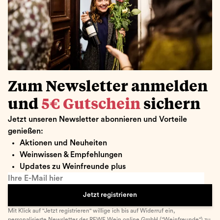
Zum Newsletter anmelden
und
5€ Gutschein
sichern
Jetzt unseren Newsletter abonnieren und Vorteile
genießen:
Aktionen und Neuheiten
Weinwissen & Empfehlungen
Updates zu Weinfreunde plus
Ihre E-Mail hier
Jetzt registrieren
Mit Klick auf "Jetzt registrieren" willige ich bis auf Widerruf ein,
personalisierte Newsletter
der REWE Wein online GmbH ("Weinfreunde") zu