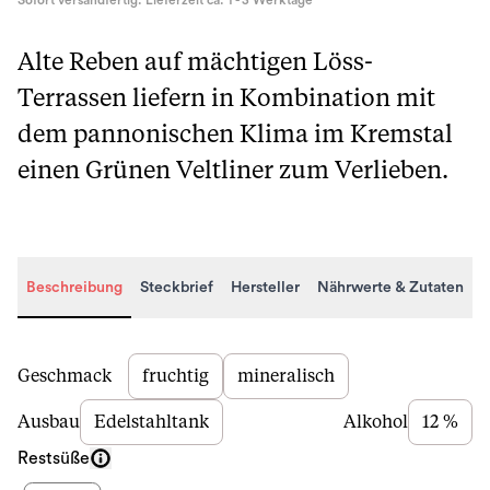
Sofort versandfertig. Lieferzeit ca. 1 - 3 Werktage
Alte Reben auf mächtigen Löss-
Terrassen liefern in Kombination mit
dem pannonischen Klima im Kremstal
einen Grünen Veltliner zum Verlieben.
Beschreibung
Steckbrief
Hersteller
Nährwerte & Zutaten
Beschreibung
Geschmack
fruchtig
mineralisch
Ausbau
Edelstahltank
Alkohol
12 %
Restsüße