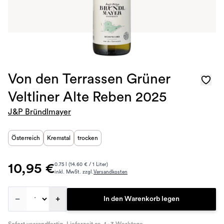
Von den Terrassen Grüner
Veltliner Alte Reben 2025
J&P Bründlmayer
Österreich
Kremstal
trocken
10,95 €
0.75 l (14.60 € / 1 Liter)
inkl. MwSt. zzgl.
Versandkosten
–
+
In den Warenkorb legen