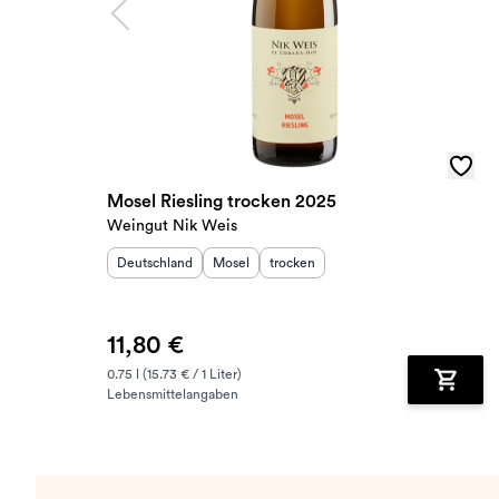
Mosel Riesling trocken 2025
Weingut Nik Weis
Herkunftsland
:
Herkunftsregion
Geschmack
:
:
Deutschland
Mosel
trocken
11,80 €
0.75 l (15.73 € / 1 Liter)
Lebensmittelangaben
Zum Wa