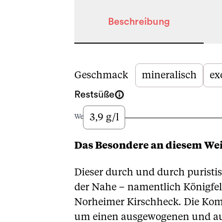
Beschreibung
Beschreibung
Geschmack
mineralisch
ex
Restsüße
3,9 g/l
Wenig
Das Besondere an diesem We
Dieser durch und durch puristis
der Nahe – namentlich Königfe
Norheimer Kirschheck. Die Kompo
um einen ausgewogenen und aus