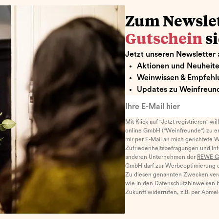
Zum Newsle
Gutschein
s
Jetzt unseren Newsletter 
Aktionen und Neuheit
Weinwissen & Empfehl
Updates zu Weinfreund
Ihre E-Mail hier
Mit Klick auf "Jetzt registrieren" wi
online GmbH ("Weinfreunde") zu er
mir per E-Mail an mich gerichtete 
Zufriedenheitsbefragungen und I
anderen Unternehmen der
REWE G
GmbH darf zur Werbeoptimierung di
Zu diesen genannten Zwecken ver
wie in den
Datenschutzhinweisen
b
Zukunft widerrufen, z.B. per Abme