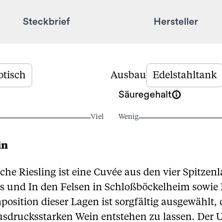
Steckbrief
Hersteller
otisch
Ausbau
Edelstahltank
Säuregehalt
Viel
Wenig
in
che Riesling ist eine Cuvée aus den vier Spitzen
ls und In den Felsen in Schloßböckelheim sowi
sition dieser Lagen ist sorgfältig ausgewählt, d
drucksstarken Wein entstehen zu lassen. Der U