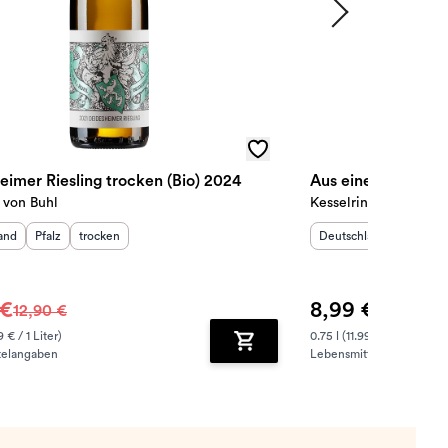
eimer Riesling trocken (Bio) 2024
Aus einem Guss Rie
 von Buhl
Kesselring
sland
:
Herkunftsregion
Geschmack
:
:
Herkunftsland
:
Herkunf
and
Pfalz
trocken
Deutschland
Pfalz
 €
8,99 €
12,90 €
9 € / 1 Liter)
0.75 l (11.99 € / 1 Liter)
telangaben
Lebensmittelangaben
zufügen
Zum Warenkorb hinzufügen