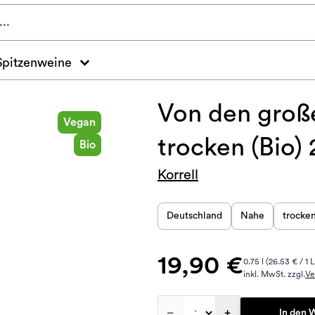
Spitzenweine
Von den groß
Vegan
trocken (Bio)
Bio
Korrell
Deutschland
Nahe
trocke
19,90 €
0.75 l (26.53 € / 1 L
inkl. MwSt. zzgl.
Ve
–
+
In den 