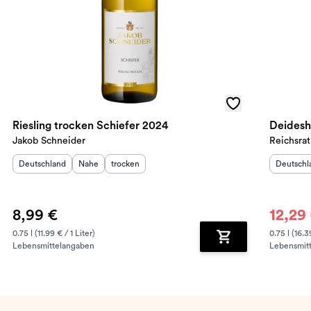
Riesling trocken Schiefer 2024
Deidesh
Jakob Schneider
Reichsrat
Herkunftsland
:
Herkunftsregion
Geschmack
:
:
Herkunft
Deutschland
Nahe
trocken
Deutschl
8,99 €
12,29
0.75 l (11.99 € / 1 Liter)
0.75 l (16.3
Lebensmittelangaben
Lebensmit
renkorb hinzufügen
Zum Warenkorb hin