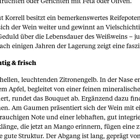
üchten oder Gerichten mit Feta oder Oliven.
 Korrell besitzt ein bemerkenswertes Reifepote
sich der Wein weiter und gewinnt an Vielschicht
e Geduld über die Lebensdauer des Weißweins – ju
ch einigen Jahren der Lagerung zeigt eine faszi
tig & frisch
 hellen, leuchtenden Zitronengelb. In der Nase ent
m Apfel, begleitet von einer feinen mineralisch
ert, rundet das Bouquet ab. Ergänzend dazu fin
n. Am Gaumen präsentiert sich der Wein mit ein
 rauchigen Note und einer lebhaften, gut integri
länge, die jetzt an Mango erinnern, fügen eine 
ine gute Struktur. Der Abgang ist lang, geprägt v