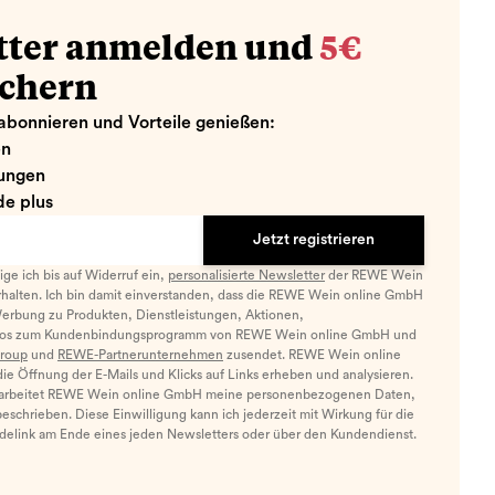
tter anmelden und
5€
ichern
abonnieren und Vorteile genießen:
en
ungen
e plus
Jetzt registrieren
llige ich bis auf Widerruf ein,
personalisierte Newsletter
der REWE Wein
halten. Ich bin damit einverstanden, dass die REWE Wein online GmbH
Werbung zu Produkten, Dienstleistungen, Aktionen,
nfos zum Kundenbindungsprogramm von REWE Wein online GmbH und
roup
und
REWE-Partnerunternehmen
zusendet. REWE Wein online
e Öffnung der E-Mails und Klicks auf Links erheben und analysieren.
arbeitet REWE Wein online GmbH meine personenbezogenen Daten,
eschrieben. Diese Einwilligung kann ich jederzeit mit Wirkung für die
ldelink am Ende eines jeden Newsletters oder über den Kundendienst.