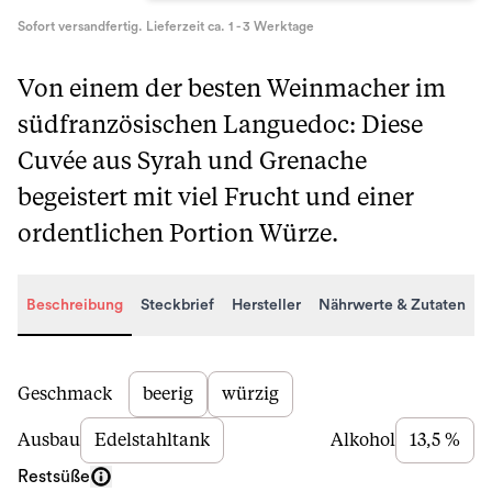
Sofort versandfertig. Lieferzeit ca. 1 - 3 Werktage
Von einem der besten Weinmacher im
südfranzösischen Languedoc: Diese
Cuvée aus Syrah und Grenache
begeistert mit viel Frucht und einer
ordentlichen Portion Würze.
Beschreibung
Steckbrief
Hersteller
Nährwerte & Zutaten
Beschreibung
Geschmack
beerig
würzig
Ausbau
Edelstahltank
Alkohol
13,5 %
Restsüße