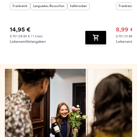
Herkunftsland
:
Herkunftsregion
:
Geschmack
:
Herkunftslan
Frankreich
Languedoc-Roussillon
halbtrocken
Frankreich
14,95 €
8,99 €
1
0.75 l (19.93 € / 1 Liter)
0.75 l (11.99 € /
Lebensmittelangaben
Lebensmitte
Zum Warenkorb hinz