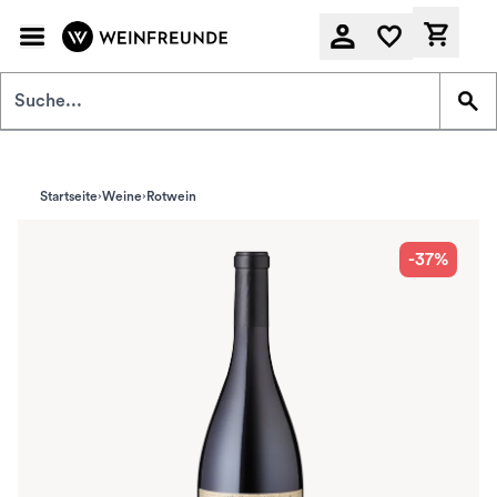
Zum Hauptinhalt springen
Derzeit
Startseite
Weine
Rotwein
-37%