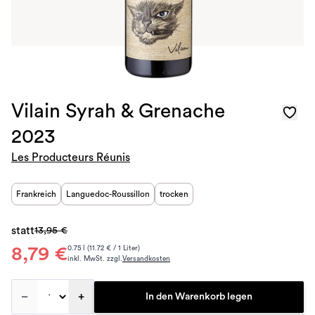
Vilain Syrah & Grenache
2023
Les Producteurs Réunis
Frankreich
Languedoc-Roussillon
trocken
statt
13,95 €
8,79 €
0.75 l (11.72 € / 1 Liter)
inkl. MwSt. zzgl.
Versandkosten
–
+
In den Warenkorb legen