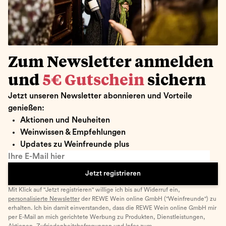
Zum Newsletter anmelden
und
5€ Gutschein
sichern
Jetzt unseren Newsletter abonnieren und Vorteile
genießen:
Aktionen und Neuheiten
Weinwissen & Empfehlungen
Updates zu Weinfreunde plus
Ihre E-Mail hier
Jetzt registrieren
Mit Klick auf "Jetzt registrieren" willige ich bis auf Widerruf ein,
personalisierte Newsletter
der REWE Wein online GmbH ("Weinfreunde") zu
erhalten. Ich bin damit einverstanden, dass die REWE Wein online GmbH mir
per E-Mail an mich gerichtete Werbung zu Produkten, Dienstleistungen,
Aktionen, Zufriedenheitsbefragungen und Infos zum