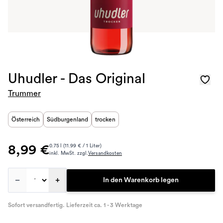
Uhudler - Das Original
Trummer
Österreich
Südburgenland
trocken
8,99 €
0.75 l (11.99 € / 1 Liter)
inkl. MwSt. zzgl.
Versandkosten
–
+
In den Warenkorb legen
Sofort versandfertig. Lieferzeit ca. 1 - 3 Werktage