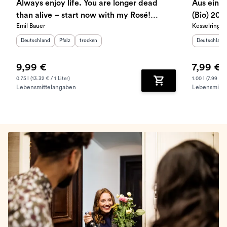
Always enjoy life. You are longer dead
Aus einem
than alive – start now with my Rosé!
(Bio) 202
Emil Bauer
Kesselring
trocken 2025
Herkunftsland
:
Herkunftsregion
Geschmack
:
:
Herkunftslan
Deutschland
Pfalz
trocken
Deutschland
9,99 €
7,99 €
0.75 l (13.32 € / 1 Liter)
1.00 l (7.99 € / 
Lebensmittelangaben
Lebensmitte
Zum Warenkorb hinz