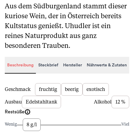
Aus dem Südburgenland stammt dieser
kuriose Wein, der in Österreich bereits
Kultstatus genießt. Uhudler ist ein
reines Naturprodukt aus ganz
besonderen Trauben.
Beschreibung
Steckbrief
Hersteller
Nährwerte & Zutaten
Beschreibung
Geschmack
fruchtig
beerig
exotisch
Ausbau
Edelstahltank
Alkohol
12 %
Restsüße
8 g/l
Wenig
Viel