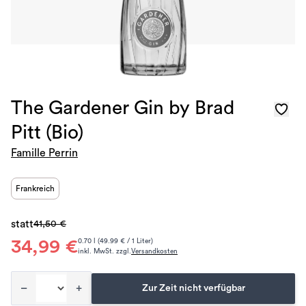
The Gardener Gin by Brad
Pitt (Bio)
Famille Perrin
Frankreich
statt
41,50 €
34,99 €
0.70 l (49.99 € / 1 Liter)
inkl. MwSt. zzgl.
Versandkosten
–
+
Zur Zeit nicht verfügbar