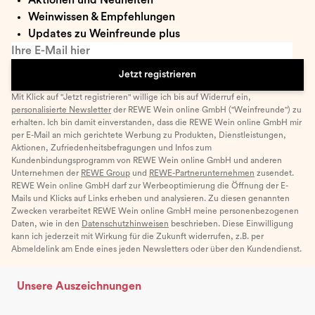
Weinwissen & Empfehlungen
Updates zu Weinfreunde plus
Ihre E-Mail hier
Jetzt registrieren
Mit Klick auf "Jetzt registrieren" willige ich bis auf Widerruf ein,
personalisierte Newsletter
der REWE Wein online GmbH ("Weinfreunde") zu
erhalten. Ich bin damit einverstanden, dass die REWE Wein online GmbH mir
per E-Mail an mich gerichtete Werbung zu Produkten, Dienstleistungen,
Aktionen, Zufriedenheitsbefragungen und Infos zum
Kundenbindungsprogramm von REWE Wein online GmbH und anderen
Unternehmen der
REWE Group
und
REWE-Partnerunternehmen
zusendet.
REWE Wein online GmbH darf zur Werbeoptimierung die Öffnung der E-
Mails und Klicks auf Links erheben und analysieren. Zu diesen genannten
Zwecken verarbeitet REWE Wein online GmbH meine personenbezogenen
Daten, wie in den
Datenschutzhinweisen
beschrieben. Diese Einwilligung
kann ich jederzeit mit Wirkung für die Zukunft widerrufen, z.B. per
Abmeldelink am Ende eines jeden Newsletters oder über den Kundendienst.
Unsere Auszeichnungen