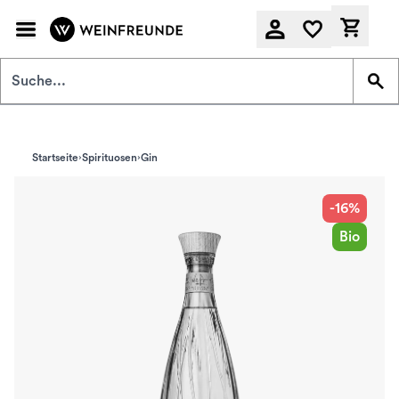
Zum Hauptinhalt springen
Derzeit
Startseite
Spirituosen
Gin
-16%
Bio