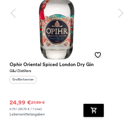
Ophir Oriental Spiced London Dry Gin
G&J Distillers
Herkunftsland
:
Großbritannien
24,99 €
27,99 €
0.70 l (35.70 € / 1 Liter)
Lebensmittelangaben
Zum Warenkorb hinz