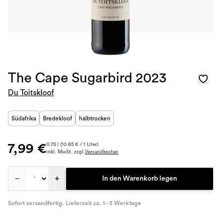
The Cape Sugarbird 2023
Du Toitskloof
Südafrika
Bredekloof
halbtrocken
7,99 €
0.75 l (10.65 € / 1 Liter)
inkl. MwSt. zzgl.
Versandkosten
–
+
In den Warenkorb legen
Sofort versandfertig. Lieferzeit ca. 1 - 3 Werktage