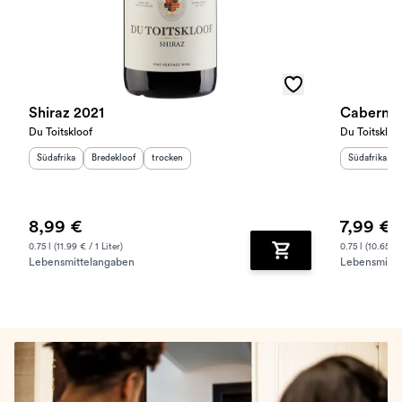
Shiraz 2021
Cabernet
Du Toitskloof
Du Toitskloo
Herkunftsland
Herkunftsregion
:
Geschmack
:
:
Herkunftslan
Südafrika
Bredekloof
trocken
Südafrika
8,99 €
7,99 €
0.75 l (11.99 € / 1 Liter)
0.75 l (10.65 € /
Lebensmittelangaben
Lebensmitte
Zum Warenkorb hinz