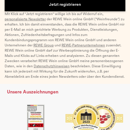
Jetzt registrieren
Mit Klick auf "Jetzt registrieren" willige ich bis auf Widerruf ein,
personalisierte Newsletter
der REWE Wein online GmbH ("Weinfreunde") zu
erhalten. Ich bin damit einverstanden, dass die REWE Wein online GmbH mir
per E-Mail an mich gerichtete Werbung zu Produkten, Dienstleistungen,
Aktionen, Zufriedenheitsbefragungen und Infos zum
Kundenbindungsprogramm von REWE Wein online GmbH und anderen
Unternehmen der
REWE Group
und
REWE-Partnerunternehmen
zusendet.
REWE Wein online GmbH darf zur Werbeoptimierung die Öffnung der E-
Mails und Klicks auf Links erheben und analysieren. Zu diesen genannten
Zwecken verarbeitet REWE Wein online GmbH meine personenbezogenen
Daten, wie in den
Datenschutzhinweisen
beschrieben. Diese Einwilligung
kann ich jederzeit mit Wirkung für die Zukunft widerrufen, z.B. per
Abmeldelink am Ende eines jeden Newsletters oder über den Kundendienst.
Unsere Auszeichnungen