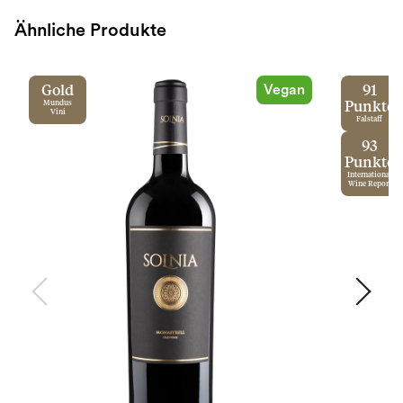
Ähnliche Produkte
Vegan
Gold
91
Mundus
Punkte
Vini
Falstaff
93
Punkte
International
Wine Report