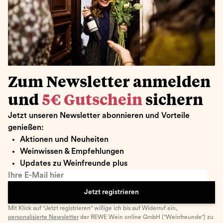
Zum Newsletter anmelden
und
5€ Gutschein
sichern
Jetzt unseren Newsletter abonnieren und Vorteile
genießen:
Aktionen und Neuheiten
Weinwissen & Empfehlungen
Updates zu Weinfreunde plus
Ihre E-Mail hier
Jetzt registrieren
Mit Klick auf "Jetzt registrieren" willige ich bis auf Widerruf ein,
personalisierte Newsletter
der REWE Wein online GmbH ("Weinfreunde") zu