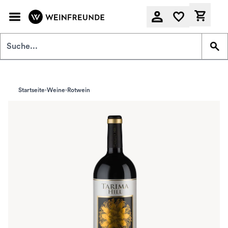
Zum Hauptinhalt springen
Derzeit
Startseite
Weine
Rotwein