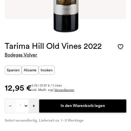
Tarima Hill Old Vines 2022
Bodegas Volver
Spanien
Alicante
trocken
12,95 €
0.75 l (17.27 € / 1 Liter)
inkl. MwSt. zzgl.
Versandkosten
–
+
In den Warenkorb legen
Sofort versandfertig. Lieferzeit ca. 1 - 3 Werktage