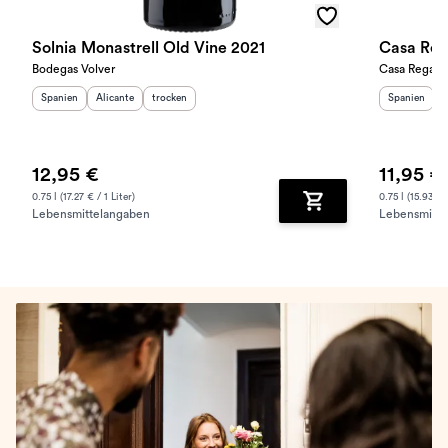
Solnia Monastrell Old Vine 2021
Casa Reg
Bodegas Volver
Casa Regalo
Herkunftsland
Herkunftsregion
:
Geschmack
:
:
Herkunftslan
H
Spanien
Alicante
trocken
Spanien
L
12,95 €
11,95 €
0.75 l (17.27 € / 1 Liter)
0.75 l (15.93 € /
Lebensmittelangaben
Lebensmitte
Zum Warenkorb hinz