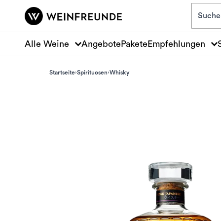
Zum Hauptinhalt springen
Alle Weine
Angebote
Pakete
Empfehlungen
Startseite
Spirituosen
Whisky