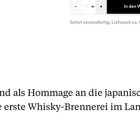
–
+
In den 
Sofort versandfertig. Lieferzeit ca. 
lend als Hommage an die japani
e erste Whisky-Brennerei im La