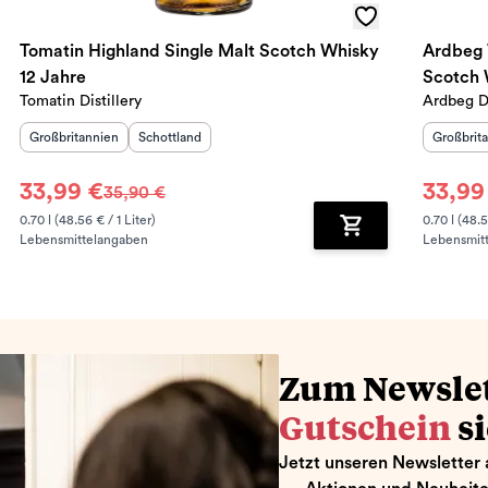
Tomatin Highland Single Malt Scotch Whisky
Ardbeg 
12 Jahre
Scotch 
Tomatin Distillery
Ardbeg Di
Herkunftsland
:
Herkunftsregion
:
Herkunft
Großbritannien
Schottland
Großbrit
33,99 €
33,99
35,90 €
0.70 l (48.56 € / 1 Liter)
0.70 l (48.5
Lebensmittelangaben
Lebensmit
renkorb hinzufügen
Zum Warenkorb hin
Zum Newsle
Gutschein
s
Jetzt unseren Newsletter 