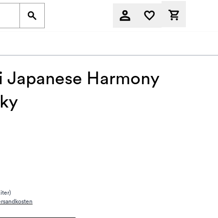
Derzeit befi
ki Japanese Harmony
ky
Liter)
ersandkosten