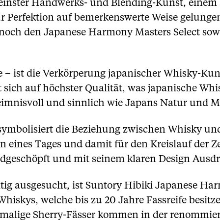
 feinster Handwerks- und Blending-Kunst, einem
 Perfektion auf bemerkenswerte Weise gelungen
ch den Japanese Harmony Masters Select sowie 
e – ist die Verkörperung japanischer Whisky-Kun
 sich auf höchster Qualität, was japanische Whi
eimnisvoll und sinnlich wie Japans Natur und M
ymbolisiert die Beziehung zwischen Whisky und 
n eines Tages und damit für den Kreislauf der 
andgeschöpft und mit seinem klaren Design Ausdr
tig ausgesucht, ist Suntory Hibiki Japanese H
hiskys, welche bis zu 20 Jahre Fassreife besitz
emalige Sherry-Fässer kommen in der renommier