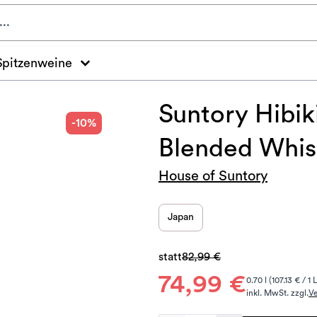
Spitzenweine
Suntory Hibi
-10%
Blended Whis
House of Suntory
Japan
statt
82,99 €
74,99 €
0.70 l (107.13 € / 1 
inkl. MwSt. zzgl.
V