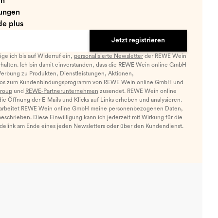
en
ungen
e plus
Jetzt registrieren
llige ich bis auf Widerruf ein,
personalisierte Newsletter
der REWE Wein
halten. Ich bin damit einverstanden, dass die REWE Wein online GmbH
Werbung zu Produkten, Dienstleistungen, Aktionen,
nfos zum Kundenbindungsprogramm von REWE Wein online GmbH und
roup
und
REWE-Partnerunternehmen
zusendet. REWE Wein online
e Öffnung der E-Mails und Klicks auf Links erheben und analysieren.
arbeitet REWE Wein online GmbH meine personenbezogenen Daten,
eschrieben. Diese Einwilligung kann ich jederzeit mit Wirkung für die
ldelink am Ende eines jeden Newsletters oder über den Kundendienst.