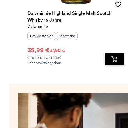
Dalwhinnie Highland Single Malt Scotch
Whisky 15 Jahre
Dalwhinnie
Herkunftsland
:
Herkunftsregion
:
Großbritannien
Schottland
35,99 €
37,90 €
0.70 l (51.41 € / 1 Liter)
Lebensmittelangaben
Zum Wa