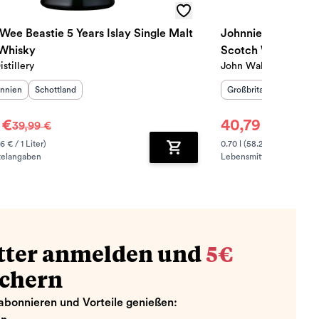
Wee Beastie 5 Years Islay Single Malt
Johnnie Walker Go
Whisky
Scotch Whisky
stillery
John Walker & Sons
sland
:
Herkunftsregion
:
Herkunftsland
:
Herku
annien
Schottland
Großbritannien
Schot
 €
40,79 €
39,99 €
42,90 €
6 € / 1 Liter)
0.70 l (58.27 € / 1 Liter)
telangaben
Lebensmittelangaben
zufügen
Zum Warenkorb hinzufügen
tter anmelden und
5€
ichern
abonnieren und Vorteile genießen: