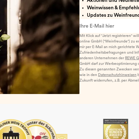
Aktionen und Neuheit
Weinwissen & Empfehl
Updates zu Weinfreund
Ihre E-Mail hier
Mit Klick auf "Jetzt registrieren" wi
online GmbH ("Weinfreunde") zu er
mir per E-Mail an mich gerichtete 
Zufriedenheitsbefragungen und I
anderen Unternehmen der
REWE G
GmbH darf zur Werbeoptimierung di
Zu diesen genannten Zwecken ver
wie in den
Datenschutzhinweisen
b
Zukunft widerrufen, z.B. per Abme