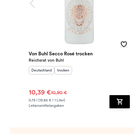
Von Buhl Secco Rosé trocken
Reichsrat von Buhl
Herkunftsland
:
Geschmack
:
Deutschland
trocken
10,39 €
10,90 €
0.75 l (13.85 € / 1 Liter)
Lebensmittelangaben
Zum Wa