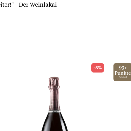
iter!" - Der Weinlakai
-5%
93+
Punkte
Falstaff