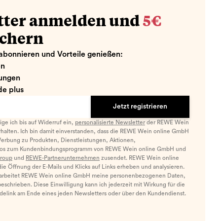
tter anmelden und
5€
ichern
abonnieren und Vorteile genießen:
en
ungen
e plus
Jetzt registrieren
llige ich bis auf Widerruf ein,
personalisierte Newsletter
der REWE Wein
halten. Ich bin damit einverstanden, dass die REWE Wein online GmbH
Werbung zu Produkten, Dienstleistungen, Aktionen,
nfos zum Kundenbindungsprogramm von REWE Wein online GmbH und
roup
und
REWE-Partnerunternehmen
zusendet. REWE Wein online
e Öffnung der E-Mails und Klicks auf Links erheben und analysieren.
arbeitet REWE Wein online GmbH meine personenbezogenen Daten,
eschrieben. Diese Einwilligung kann ich jederzeit mit Wirkung für die
ldelink am Ende eines jeden Newsletters oder über den Kundendienst.