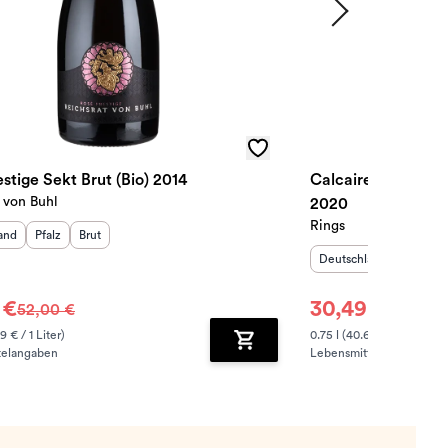
stige Sekt Brut (Bio) 2014
Calcaire Blanc de 
 von Buhl
2020
Rings
sland
:
Herkunftsregion
Geschmack
:
:
and
Pfalz
Brut
Herkunftsland
:
Herkunf
Deutschland
Pfalz
 €
30,49 €
52,00 €
32,00 €
9 € / 1 Liter)
0.75 l (40.65 € / 1 Liter)
telangaben
Lebensmittelangaben
zufügen
Zum Warenkorb hinzufügen