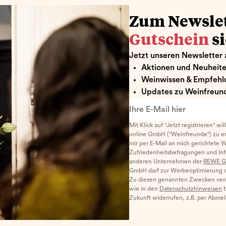
Zum Newsle
Gutschein
s
Jetzt unseren Newsletter 
Aktionen und Neuheit
Weinwissen & Empfehl
Updates zu Weinfreund
Ihre E-Mail hier
Mit Klick auf "Jetzt registrieren" wi
online GmbH ("Weinfreunde") zu er
mir per E-Mail an mich gerichtete 
Zufriedenheitsbefragungen und I
anderen Unternehmen der
REWE G
GmbH darf zur Werbeoptimierung di
Zu diesen genannten Zwecken ver
wie in den
Datenschutzhinweisen
b
Zukunft widerrufen, z.B. per Abme