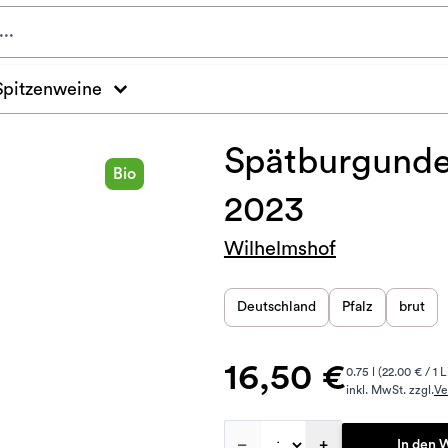
Spitzenweine
Spätburgunder
Bio
2023
Wilhelmshof
Deutschland
Pfalz
brut
16,50 €
0.75 l (22.00 € / 1 L
inkl. MwSt. zzgl.
Ve
–
+
In den 