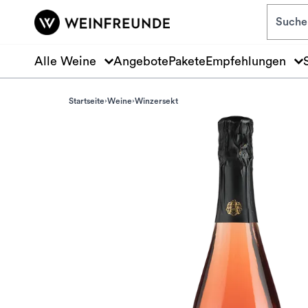
Zum Hauptinhalt springen
Alle Weine
Angebote
Pakete
Empfehlungen
Startseite
Weine
Winzersekt