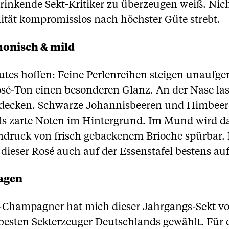
nkende Sekt-Kritiker zu überzeugen weiß. Nicht
ität kompromisslos nach höchster Güte strebt.
monisch & mild
 Gutes hoffen: Feine Perlenreihen steigen unaufg
-Ton einen besonderen Glanz. An der Nase lasse
tdecken. Schwarze Johannisbeeren und Himbeer
ls zarte Noten im Hintergrund. Im Mund wird d
indruck von frisch gebackenem Brioche spürbar. 
dieser Rosé auch auf der Essenstafel bestens au
sagen
Champagner hat mich dieser Jahrgangs-Sekt von
sten Sekterzeuger Deutschlands gewählt. Für di