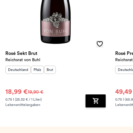
Rosé Sekt Brut
Rosé Pre
Reichsrat von Buhl
Reichsrat
Herkunftsland
:
Herkunftsregion
Geschmack
:
:
Herkunft
Deutschland
Pfalz
Brut
Deutschl
18,99 €
49,49
19,90 €
0.75 l (25.32 € / 1 Liter)
0.75 l (65.9
Lebensmittelangaben
Lebensmit
renkorb hinzufügen
Zum Warenkorb hin