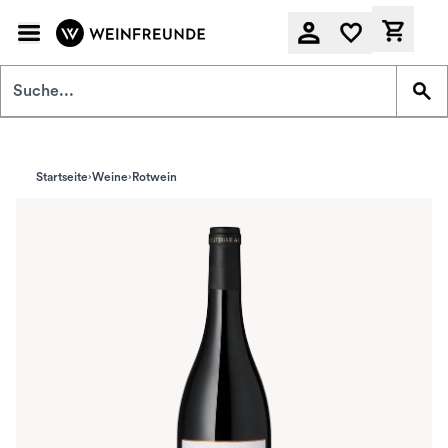
Zum Hauptinhalt springen
Derzeit
Startseite
Weine
Rotwein