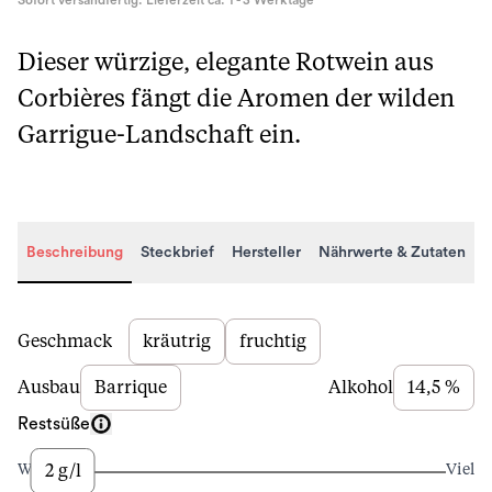
Sofort versandfertig. Lieferzeit ca. 1 - 3 Werktage
Dieser würzige, elegante Rotwein aus
Corbières fängt die Aromen der wilden
Garrigue-Landschaft ein.
Beschreibung
Steckbrief
Hersteller
Nährwerte & Zutaten
Beschreibung
Geschmack
kräutrig
fruchtig
Ausbau
Barrique
Alkohol
14,5 %
Restsüße
2 g/l
Wenig
Viel