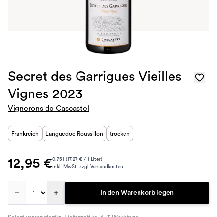
Secret des Garrigues Vieilles
Vignes 2023
Vignerons de Cascastel
Frankreich
Languedoc-Roussillon
trocken
12,95 €
0.75 l (17.27 € / 1 Liter)
inkl. MwSt. zzgl.
Versandkosten
–
+
In den Warenkorb legen