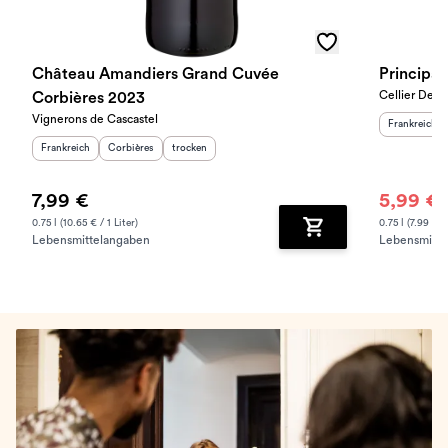
Château Amandiers Grand Cuvée
Principau
Cellier Des 
Corbières 2023
Vignerons de Cascastel
Herkunftslan
Frankreich
Herkunftsland
:
Herkunftsregion
Geschmack
:
:
Frankreich
Corbières
trocken
7,99 €
5,99 €
1
0.75 l (10.65 € / 1 Liter)
0.75 l (7.99 € / 
Lebensmittelangaben
Lebensmitte
Zum Warenkorb hinz