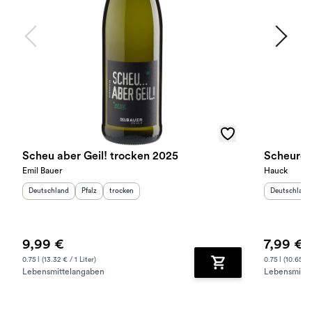
Scheu aber Geil! trocken 2025
Scheureb
Emil Bauer
Hauck
Herkunftsland
:
Herkunftsregion
Geschmack
:
:
Herkunftslan
Deutschland
Pfalz
trocken
Deutschland
9,99 €
7,99 €
0.75 l (13.32 € / 1 Liter)
0.75 l (10.65 € /
Lebensmittelangaben
Lebensmitte
Zum Warenkorb hinz