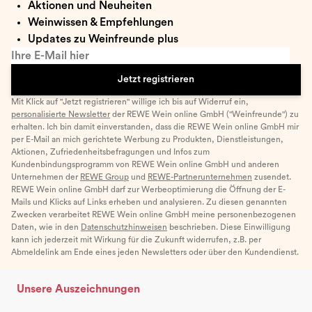
Aktionen und Neuheiten
Weinwissen & Empfehlungen
Updates zu Weinfreunde plus
Ihre E-Mail hier
Jetzt registrieren
Mit Klick auf "Jetzt registrieren" willige ich bis auf Widerruf ein,
personalisierte Newsletter
der REWE Wein online GmbH ("Weinfreunde") zu
erhalten. Ich bin damit einverstanden, dass die REWE Wein online GmbH mir
per E-Mail an mich gerichtete Werbung zu Produkten, Dienstleistungen,
Aktionen, Zufriedenheitsbefragungen und Infos zum
Kundenbindungsprogramm von REWE Wein online GmbH und anderen
Unternehmen der
REWE Group
und
REWE-Partnerunternehmen
zusendet.
REWE Wein online GmbH darf zur Werbeoptimierung die Öffnung der E-
Mails und Klicks auf Links erheben und analysieren. Zu diesen genannten
Zwecken verarbeitet REWE Wein online GmbH meine personenbezogenen
Daten, wie in den
Datenschutzhinweisen
beschrieben. Diese Einwilligung
kann ich jederzeit mit Wirkung für die Zukunft widerrufen, z.B. per
Abmeldelink am Ende eines jeden Newsletters oder über den Kundendienst.
Unsere Auszeichnungen