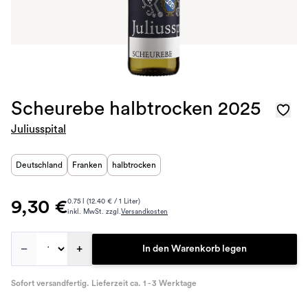
Scheurebe halbtrocken 2025
Juliusspital
Deutschland
Franken
halbtrocken
9,30 €
0.75 l (12.40 € / 1 Liter)
inkl. MwSt. zzgl.
Versandkosten
–
+
In den Warenkorb legen
Sofort versandfertig. Lieferzeit ca. 1 - 3 Werktage