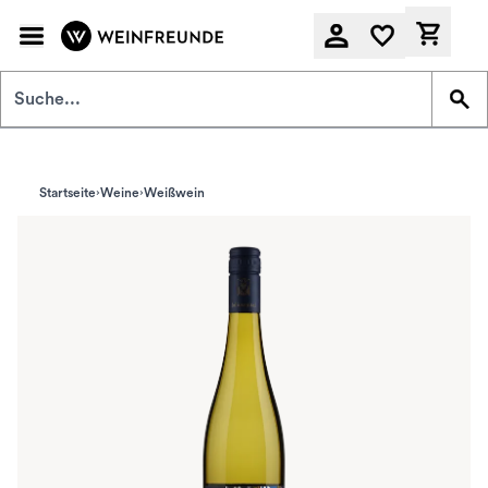
Zum Hauptinhalt springen
Derzeit
Startseite
Weine
Weißwein