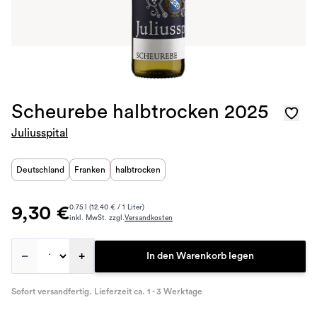
Scheurebe halbtrocken 2025
Juliusspital
Deutschland
Franken
halbtrocken
9,30 €
0.75 l (12.40 € / 1 Liter)
inkl. MwSt. zzgl.
Versandkosten
–
+
In den Warenkorb legen
Sofort versandfertig. Lieferzeit ca. 1 - 3 Werktage