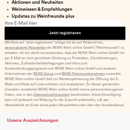
Aktionen und Neuheiten
Weinwissen & Empfehlungen
Updates zu Weinfreunde plus
Ihre E-Mail hier
Jetzt registrieren
Mit Klick auf "Jetzt registrieren" willige ich bis auf Widerruf ein,
personalisierte Newsletter
der REWE Wein online GmbH ("Weinfreunde") zu
erhalten. Ich bin damit einverstanden, dass die REWE Wein online GmbH mir
per E-Mail an mich gerichtete Werbung zu Produkten, Dienstleistungen,
Aktionen, Zufriedenheitsbefragungen und Infos zum
Kundenbindungsprogramm von REWE Wein online GmbH und anderen
Unternehmen der
REWE Group
und
REWE-Partnerunternehmen
zusendet.
REWE Wein online GmbH darf zur Werbeoptimierung die Öffnung der E-
Mails und Klicks auf Links erheben und analysieren. Zu diesen genannten
Zwecken verarbeitet REWE Wein online GmbH meine personenbezogenen
Daten, wie in den
Datenschutzhinweisen
beschrieben. Diese Einwilligung
kann ich jederzeit mit Wirkung für die Zukunft widerrufen, z.B. per
Abmeldelink am Ende eines jeden Newsletters oder über den Kundendienst.
Unsere Auszeichnungen