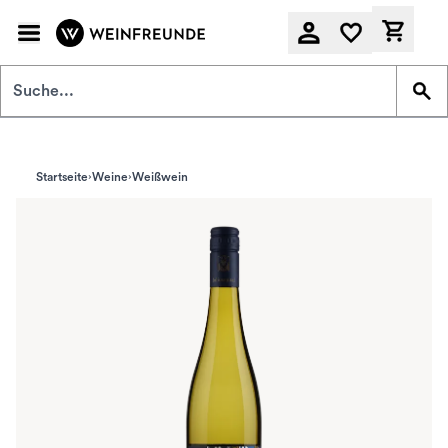
Zum Hauptinhalt springen
Derzeit
Startseite
Weine
Weißwein