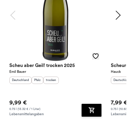
Scheu aber Geil! trocken 2025
Scheureb
Emil Bauer
Hauck
Herkunftsland
:
Herkunftsregion
Geschmack
:
:
Herkunftslan
Deutschland
Pfalz
trocken
Deutschland
9,99 €
7,99 €
0.75 l (13.32 € / 1 Liter)
0.75 l (10.65 € /
Lebensmittelangaben
Lebensmitte
Zum Warenkorb hinz