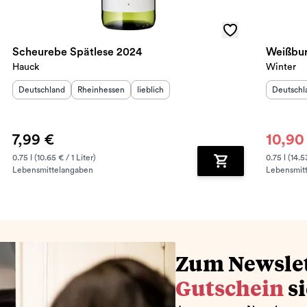
Scheurebe Spätlese 2024
Weißbur
Hauck
Winter
Herkunftsland
:
Herkunftsregion
Geschmack
:
:
Herkunft
Deutschland
Rheinhessen
lieblich
Deutschl
7,99 €
10,90
0.75 l (10.65 € / 1 Liter)
0.75 l (14.5
Lebensmittelangaben
Lebensmit
renkorb hinzufügen
Zum Warenkorb hin
Zum Newsle
Gutschein
s