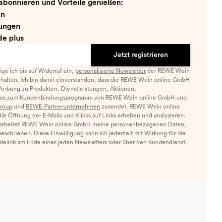
abonnieren und Vorteile genießen:
en
ungen
e plus
Jetzt registrieren
llige ich bis auf Widerruf ein,
personalisierte Newsletter
der REWE Wein
halten. Ich bin damit einverstanden, dass die REWE Wein online GmbH
Werbung zu Produkten, Dienstleistungen, Aktionen,
nfos zum Kundenbindungsprogramm von REWE Wein online GmbH und
roup
und
REWE-Partnerunternehmen
zusendet. REWE Wein online
e Öffnung der E-Mails und Klicks auf Links erheben und analysieren.
arbeitet REWE Wein online GmbH meine personenbezogenen Daten,
eschrieben. Diese Einwilligung kann ich jederzeit mit Wirkung für die
ldelink am Ende eines jeden Newsletters oder über den Kundendienst.