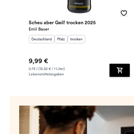
Scheu aber Geil! trocken 2025
Emil Bauer
Herkunftsland
:
Herkunftsregion
Geschmack
:
:
Deutschland
Pfalz
trocken
9,99 €
0.75 l (13.32 € / 1 Liter)
Lebensmittelangaben
Zum Wa