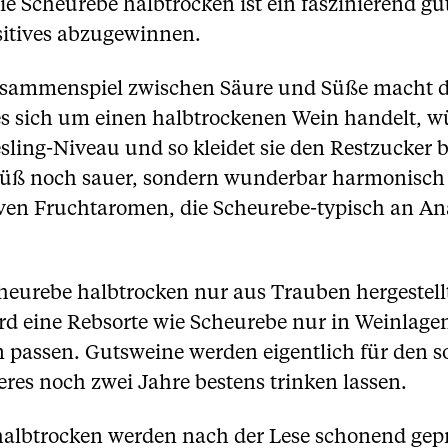
e Scheurebe halbtrocken ist ein faszinierend gut
sitives abzugewinnen.
usammenspiel zwischen Säure und Süße macht di
es sich um einen halbtrockenen Wein handelt, w
sling-Niveau und so kleidet sie den Restzucker b
üß noch sauer, sondern wunderbar harmonisch un
iven Fruchtaromen, die Scheurebe-typisch an A
heurebe halbtrocken nur aus Trauben hergestellt
eine Rebsorte wie Scheurebe nur in Weinlagen de
 passen. Gutsweine werden eigentlich für den 
eres noch zwei Jahre bestens trinken lassen.
halbtrocken werden nach der Lese schonend gep