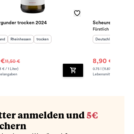
gunder trocken 2024
Scheurebe trocke
Fürstlich Castell’sc
sland
:
Herkunftsregion
Geschmack
:
:
Herkunftsland
:
Herkunf
and
Rheinhessen
trocken
Deutschland
Franke
 €
8,90 €
11,50 €
9,50 €
3 € / 1 Liter)
0.75 l (11.87 € / 1 Liter)
telangaben
Lebensmittelangaben
zufügen
Zum Warenkorb hinzufügen
tter anmelden und
5€
ichern