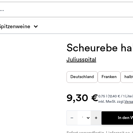
Spitzenweine
Scheurebe ha
Juliusspital
Deutschland
Franken
halb
9,30 €
0.75 l (12.40 € / 1 Liter
inkl. MwSt. zzgl.
Vers
–
+
In den 