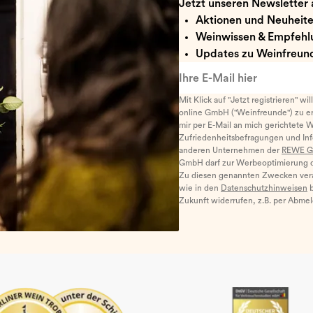
Jetzt unseren Newsletter 
Aktionen und Neuheit
Weinwissen & Empfehl
Updates zu Weinfreund
Ihre E-Mail hier
Mit Klick auf "Jetzt registrieren" wi
online GmbH ("Weinfreunde") zu er
mir per E-Mail an mich gerichtete 
Zufriedenheitsbefragungen und I
anderen Unternehmen der
REWE G
GmbH darf zur Werbeoptimierung di
Zu diesen genannten Zwecken ver
wie in den
Datenschutzhinweisen
b
Zukunft widerrufen, z.B. per Abme