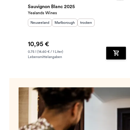
Sauvignon Blanc 2025
Yealands Wines
Herkunftsland
:
Herkunftsregion
:
Geschmack
:
Neuseeland
Marlborough
trocken
10,95 €
0.75 l (14.60 € / 1 Liter)
Lebensmittelangaben
Zum Wa