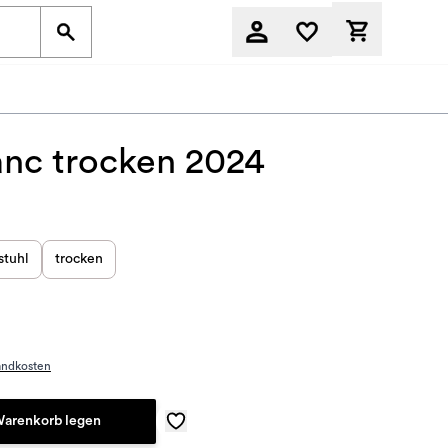
Derzeit befi
anc trocken 2024
stuhl
trocken
)
andkosten
Warenkorb legen