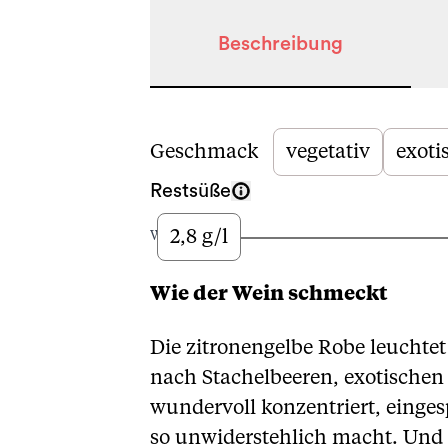
Beschreibung
Beschreibung
Geschmack
vegetativ
exoti
Restsüße
2,8 g/l
Wenig
Wie der Wein schmeckt
Die zitronengelbe Robe leuchtet
nach Stachelbeeren, exotischen
wundervoll konzentriert, eing
so unwiderstehlich macht. Und d