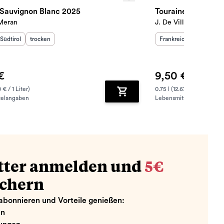
l Sauvignon Blanc 2025
 Meran
J. De Villebois
sland
Herkunftsregion
:
Geschmack
:
:
Herkunftsland
Herkunfts
:
G
Südtirol
trocken
Frankreich
Loire
t
€
9,50 €
 € / 1 Liter)
0.75 l (12.67 € / 1 Liter)
telangaben
Lebensmittelangaben
zufügen
Zum Warenkorb hinzufügen
tter anmelden und
5€
ichern
abonnieren und Vorteile genießen:
en