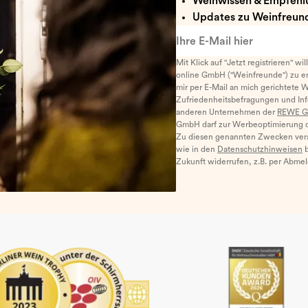
Weinwissen & Empfehl
Updates zu Weinfreund
Ihre E-Mail hier
Mit Klick auf "Jetzt registrieren" wi
online GmbH ("Weinfreunde") zu er
mir per E-Mail an mich gerichtete 
Zufriedenheitsbefragungen und I
anderen Unternehmen der
REWE G
GmbH darf zur Werbeoptimierung di
Zu diesen genannten Zwecken ver
wie in den
Datenschutzhinweisen
b
Zukunft widerrufen, z.B. per Abme