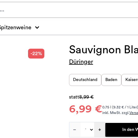
Spitzenweine
Sauvignon Bl
-22%
Düringer
Deutschland
Baden
Kaiser
statt
8,99 €
6,99 €
0.75 l (9.32 € / 1 Liter
inkl. MwSt. zzgl.
Vers
–
+
In den 