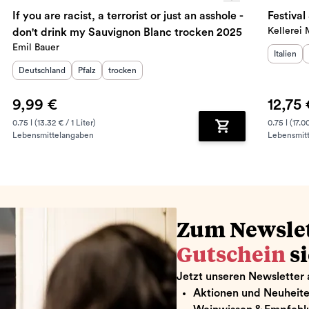
If you are racist, a terrorist or just an asshole -
Festiva
Kellerei
don't drink my Sauvignon Blanc trocken 2025
Emil Bauer
Herkunft
Italien
Herkunftsland
:
Herkunftsregion
Geschmack
:
:
Deutschland
Pfalz
trocken
9,99 €
12,75 
0.75 l (13.32 € / 1 Liter)
0.75 l (17.00
Lebensmittelangaben
Lebensmit
renkorb hinzufügen
Zum Warenkorb hin
Zum Newsle
Gutschein
s
Jetzt unseren Newsletter 
Aktionen und Neuheit