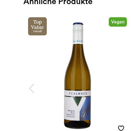
Ähnliche Produkte
Vegan
Top
Value
Falstaff