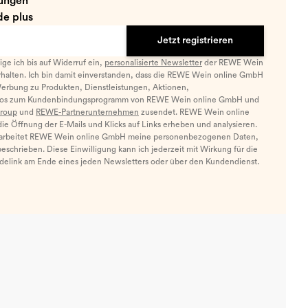
ungen
e plus
Jetzt registrieren
llige ich bis auf Widerruf ein,
personalisierte Newsletter
der REWE Wein
halten. Ich bin damit einverstanden, dass die REWE Wein online GmbH
Werbung zu Produkten, Dienstleistungen, Aktionen,
nfos zum Kundenbindungsprogramm von REWE Wein online GmbH und
roup
und
REWE-Partnerunternehmen
zusendet. REWE Wein online
e Öffnung der E-Mails und Klicks auf Links erheben und analysieren.
arbeitet REWE Wein online GmbH meine personenbezogenen Daten,
eschrieben. Diese Einwilligung kann ich jederzeit mit Wirkung für die
ldelink am Ende eines jeden Newsletters oder über den Kundendienst.