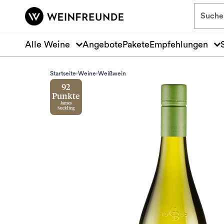
Zum Hauptinhalt springen
Alle Weine
Angebote
Pakete
Empfehlungen
Startseite
Weine
Weißwein
92
Punkte
James
Suckling