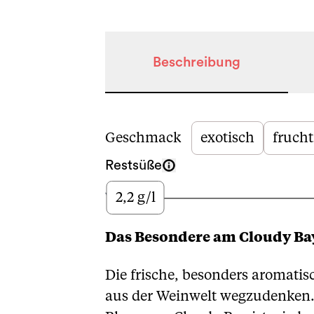
Beschreibung
Beschreibung
Geschmack
exotisch
frucht
Restsüße
2,2 g/l
Wenig
Das Besondere am Cloudy Ba
Die frische, besonders aromatis
aus der Weinwelt wegzudenken. 