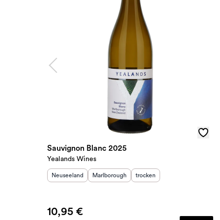
Sauvignon Blanc 2025
Yealands Wines
Herkunftsland
:
Herkunftsregion
:
Geschmack
:
Neuseeland
Marlborough
trocken
10,95 €