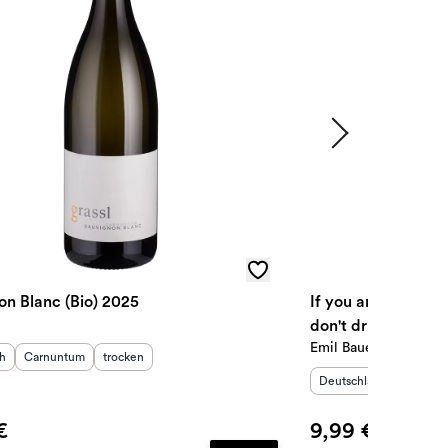
on Blanc (Bio) 2025
If you are racist, a 
don't drink my Sa
Emil Bauer
sland
Herkunftsregion
:
Geschmack
:
:
ch
Carnuntum
trocken
Herkunftsland
:
Herkunf
Deutschland
Pfalz
€
9,99 €