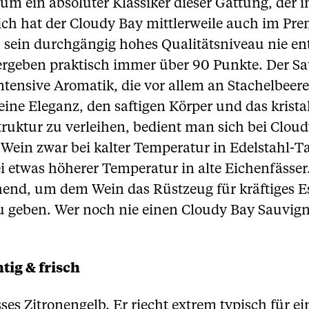
um ein absoluter Klassiker dieser Gattung, der i
ich hat der Cloudy Bay mittlerweile auch im Pr
 sein durchgängig hohes Qualitätsniveau nie e
 vergeben praktisch immer über 90 Punkte. Der 
intensive Aromatik, die vor allem an Stachelbeer
eine Eleganz, den saftigen Körper und das kris
ruktur zu verleihen, bedient man sich bei Cloudy
Wein zwar bei kalter Temperatur in Edelstahl-T
i etwas höherer Temperatur in alte Eichenfässer
hend, um dem Wein das Rüstzeug für kräftiges E
 geben. Wer noch nie einen Cloudy Bay Sauvigno
tig & frisch
sses Zitronengelb. Er riecht extrem typisch für 