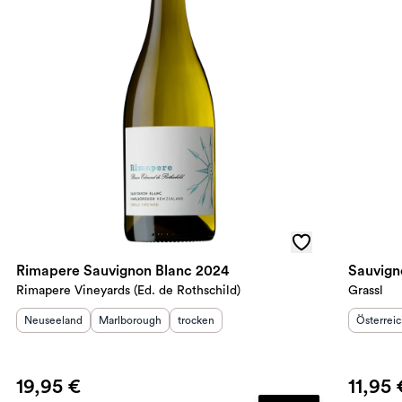
Rimapere Sauvignon Blanc 2024
Sauvign
Rimapere Vineyards (Ed. de Rothschild)
Grassl
Herkunftsland
:
Herkunftsregion
:
Geschmack
:
Herkunft
Neuseeland
Marlborough
trocken
Österrei
19,95 €
11,95 