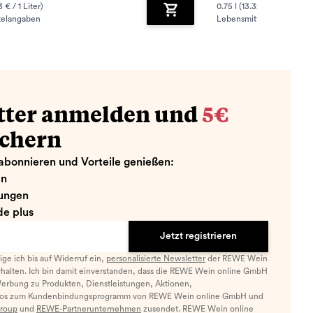
3 € / 1 Liter)
0.75 l (13.32 € / 1 Liter)
telangaben
Lebensmittelangaben
zufügen
Zum Warenkorb hinzufügen
tter anmelden und
5€
ichern
abonnieren und Vorteile genießen:
en
ungen
e plus
Jetzt registrieren
llige ich bis auf Widerruf ein,
personalisierte Newsletter
der REWE Wein
halten. Ich bin damit einverstanden, dass die REWE Wein online GmbH
Werbung zu Produkten, Dienstleistungen, Aktionen,
nfos zum Kundenbindungsprogramm von REWE Wein online GmbH und
roup
und
REWE-Partnerunternehmen
zusendet. REWE Wein online