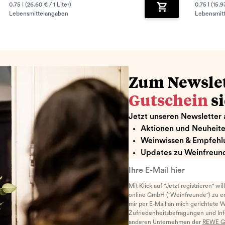
0.75 l (26.60 € / 1 Liter)
0.75 l (15.9
Lebensmittelangaben
Lebensmit
renkorb hinzufügen
Zum Warenkorb hin
Zum Newsle
Gutschein
s
Jetzt unseren Newsletter 
Aktionen und Neuheit
Weinwissen & Empfehl
Updates zu Weinfreund
Ihre E-Mail hier
Mit Klick auf "Jetzt registrieren" wi
online GmbH ("Weinfreunde") zu er
mir per E-Mail an mich gerichtete 
Zufriedenheitsbefragungen und I
anderen Unternehmen der
REWE G