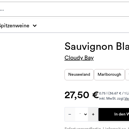
Spitzenweine
Sauvignon Bl
Cloudy Bay
Neuseeland
Marlborough
27,50 €
0.75 l (36.67 € / 1 L
inkl. MwSt. zzgl.
Ve
–
+
In den 