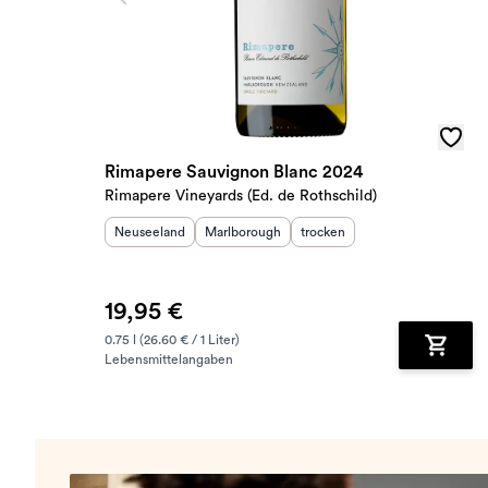
Rimapere Sauvignon Blanc 2024
Rimapere Vineyards (Ed. de Rothschild)
Herkunftsland
:
Herkunftsregion
:
Geschmack
:
Neuseeland
Marlborough
trocken
19,95 €
0.75 l (26.60 € / 1 Liter)
Lebensmittelangaben
Zum Wa