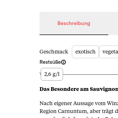
Beschreibung
Beschreibung
Geschmack
exotisch
vegeta
Restsüße
2,6 g/l
Wenig
Das Besondere am Sauvignon 
Nach eigener Aussage vom Winzer
Region Carnuntum, aber trägt da