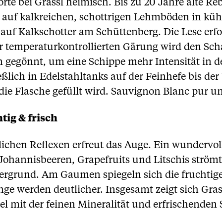
rte bei Grassl heimisch. Bis zu 20 Jahre alte R
 auf kalkreichen, schottrigen Lehmböden in kü
uf Kalkschotter am Schüttenberg. Die Lese erfo
r temperaturkontrollierten Gärung wird den Scha
n gegönnt, um eine Schippe mehr Intensität in
ßlich in Edelstahltanks auf der Feinhefe bis der
die Flasche gefüllt wird. Sauvignon Blanc pur und
tig & frisch
nlichen Reflexen erfreut das Auge. Ein wundervol
Johannisbeeren, Grapefruits und Litschis strömt 
rgrund. Am Gaumen spiegeln sich die fruchtig
ge werden deutlicher. Insgesamt zeigt sich Gra
l mit der feinen Mineralität und erfrischenden S