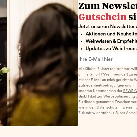
Zum Newsle
Gutschein
s
Jetzt unseren Newsletter 
Aktionen und Neuheit
Weinwissen & Empfehl
Updates zu Weinfreund
Ihre E-Mail hier
Mit Klick auf "Jetzt registrieren" wi
online GmbH ("Weinfreunde") zu er
mir per E-Mail an mich gerichtete 
Zufriedenheitsbefragungen und I
anderen Unternehmen der
REWE G
GmbH darf zur Werbeoptimierung di
Zu diesen genannten Zwecken ver
wie in den
Datenschutzhinweisen
b
Zukunft widerrufen, z.B. per Abme