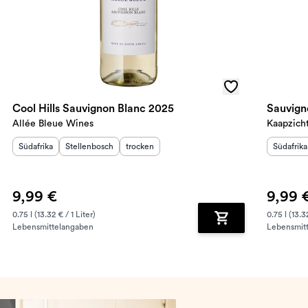
Cool Hills Sauvignon Blanc 2025
Sauvign
Allée Bleue Wines
Kaapzich
Herkunftsland
Herkunftsregion
:
:
Geschmack
:
Herkunft
Südafrika
Stellenbosch
trocken
Südafrika
9,99 €
9,99 
0.75 l (13.32 € / 1 Liter)
0.75 l (13.3
Lebensmittelangaben
Lebensmit
renkorb hinzufügen
Zum Warenkorb hin