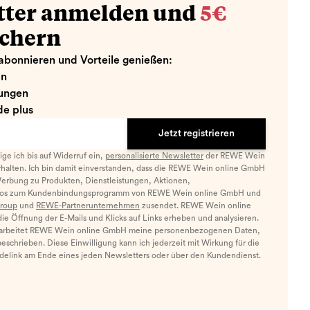
tter anmelden und
5€
ichern
abonnieren und Vorteile genießen:
en
ungen
e plus
Jetzt registrieren
llige ich bis auf Widerruf ein,
personalisierte Newsletter
der REWE Wein
halten. Ich bin damit einverstanden, dass die REWE Wein online GmbH
Werbung zu Produkten, Dienstleistungen, Aktionen,
nfos zum Kundenbindungsprogramm von REWE Wein online GmbH und
roup
und
REWE-Partnerunternehmen
zusendet. REWE Wein online
e Öffnung der E-Mails und Klicks auf Links erheben und analysieren.
arbeitet REWE Wein online GmbH meine personenbezogenen Daten,
eschrieben. Diese Einwilligung kann ich jederzeit mit Wirkung für die
ldelink am Ende eines jeden Newsletters oder über den Kundendienst.