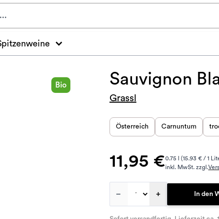
Spitzenweine
Sauvignon Bla
Bio
Grassl
Österreich
Carnuntum
tr
11,95 €
0.75 l (15.93 € / 1 Lit
inkl. MwSt. zzgl.
Ver
–
+
In den 