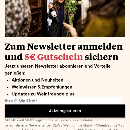
Zum Newsletter anmelden
und
5€ Gutschein
sichern
Jetzt unseren Newsletter abonnieren und Vorteile
genießen:
Aktionen und Neuheiten
Weinwissen & Empfehlungen
Updates zu Weinfreunde plus
Ihre E-Mail hier
Jetzt registrieren
Mit Klick auf "Jetzt registrieren" willige ich bis auf Widerruf ein,
personalisierte Newsletter
der REWE Wein online GmbH ("Weinfreunde") zu