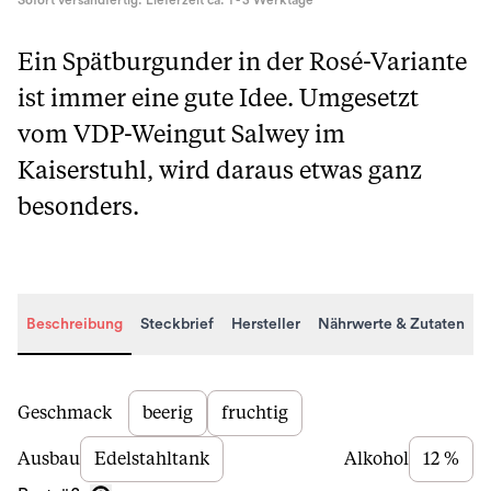
Sofort versandfertig. Lieferzeit ca. 1 - 3 Werktage
Ein Spätburgunder in der Rosé-Variante
ist immer eine gute Idee. Umgesetzt
vom VDP-Weingut Salwey im
Kaiserstuhl, wird daraus etwas ganz
besonders.
Beschreibung
Steckbrief
Hersteller
Nährwerte & Zutaten
Beschreibung
Geschmack
beerig
fruchtig
Ausbau
Edelstahltank
Alkohol
12 %