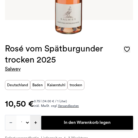
Rosé vom Spätburgunder
trocken 2025
Salwey
Deutschland
Baden
Kaiserstuhl
trocken
10,50 €
0.75 l (14.00 € / 1 Liter)
inkl. MwSt. zzgl.
Versandkosten
–
+
In den Warenkorb legen