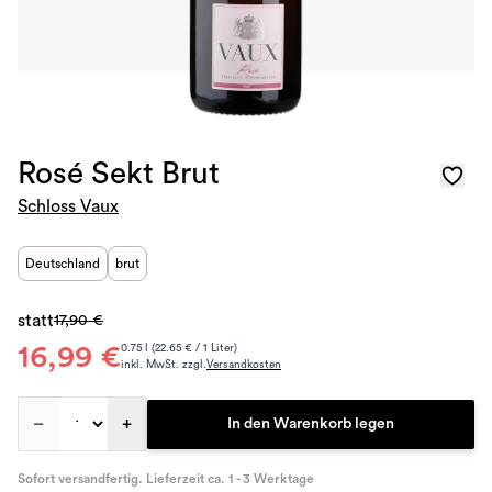
Rosé Sekt Brut
Schloss Vaux
Deutschland
brut
statt
17,90 €
16,99 €
0.75 l (22.65 € / 1 Liter)
inkl. MwSt. zzgl.
Versandkosten
–
+
In den Warenkorb legen
Sofort versandfertig. Lieferzeit ca. 1 - 3 Werktage