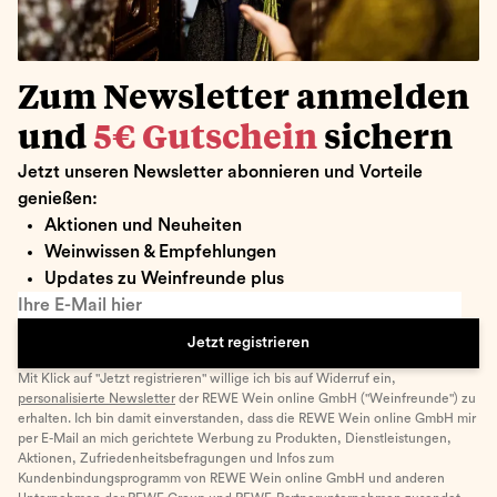
Zum Newsletter anmelden
und
5€ Gutschein
sichern
Jetzt unseren Newsletter abonnieren und Vorteile
genießen:
Aktionen und Neuheiten
Weinwissen & Empfehlungen
Updates zu Weinfreunde plus
Ihre E-Mail hier
Jetzt registrieren
Mit Klick auf "Jetzt registrieren" willige ich bis auf Widerruf ein,
personalisierte Newsletter
der REWE Wein online GmbH ("Weinfreunde") zu
erhalten. Ich bin damit einverstanden, dass die REWE Wein online GmbH mir
per E-Mail an mich gerichtete Werbung zu Produkten, Dienstleistungen,
Aktionen, Zufriedenheitsbefragungen und Infos zum
Kundenbindungsprogramm von REWE Wein online GmbH und anderen