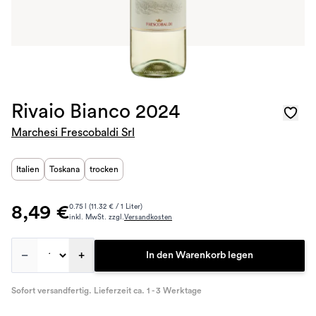
Rivaio Bianco 2024
Marchesi Frescobaldi Srl
Italien
Toskana
trocken
8,49 €
0.75 l (11.32 € / 1 Liter)
inkl. MwSt. zzgl.
Versandkosten
–
+
In den Warenkorb legen
Sofort versandfertig. Lieferzeit ca. 1 - 3 Werktage