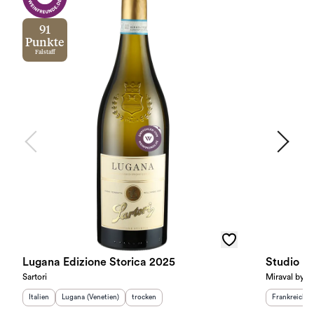
91
Punkte
Falstaff
Lugana Edizione Storica 2025
Studio b
Sartori
Miraval by Pi
Herkunftsland
Herkunftsregion
:
:
Geschmack
:
Herkunftslan
Italien
Lugana (Venetien)
trocken
Frankreich