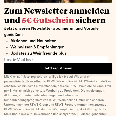
Zum Newsletter anmelden
und
5€ Gutschein
sichern
Jetzt unseren Newsletter abonnieren und Vorteile
genießen:
Aktionen und Neuheiten
Weinwissen & Empfehlungen
Updates zu Weinfreunde plus
Ihre E-Mail hier
Jetzt registrieren
Mit Klick auf "Jetzt registrieren" willige ich bis auf Widerruf ein,
personalisierte Newsletter
der REWE Wein online GmbH ("Weinfreunde") zu
erhalten. Ich bin damit einverstanden, dass die REWE Wein online GmbH mir
per E-Mail an mich gerichtete Werbung zu Produkten, Dienstleistungen,
Aktionen, Zufriedenheitsbefragungen und Infos zum
Kundenbindungsprogramm von REWE Wein online GmbH und anderen
Unternehmen der
REWE Group
und
REWE-Partnerunternehmen
zusendet.
REWE Wein online GmbH darf zur Werbeoptimierung die Öffnung der E-
Mails und Klicks auf Links erheben und analysieren. Zu diesen genannten