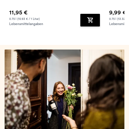
11,95 €
9,99 €
0.75 l (15.93 € / 1 Liter)
0.75 l (13.32 € /
Lebensmittelangaben
Lebensmitte
Zum Warenkorb hinz