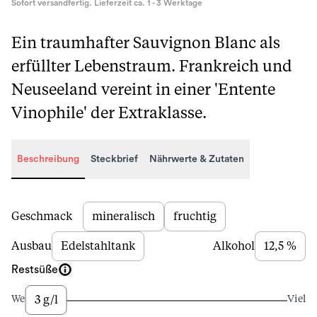
Sofort versandfertig. Lieferzeit ca. 1 - 3 Werktage
Ein traumhafter Sauvignon Blanc als
erfüllter Lebenstraum. Frankreich und
Neuseeland vereint in einer 'Entente
Vinophile' der Extraklasse.
Beschreibung
Steckbrief
Nährwerte & Zutaten
Beschreibung
Geschmack
mineralisch
fruchtig
Ausbau
Edelstahltank
Alkohol
12,5 %
Restsüße
3 g/l
Wenig
Viel