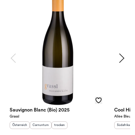
Sauvignon Blanc (Bio) 2025
Cool Hill
Grassl
Allée Bleue
Herkunftsland
:
Herkunftsregion
Geschmack
:
:
Herkunftslan
Österreich
Carnuntum
trocken
Südafrika