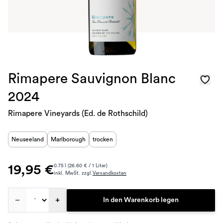
Rimapere Sauvignon Blanc
2024
Rimapere Vineyards (Ed. de Rothschild)
Neuseeland
Marlborough
trocken
19,95 €
0.75 l (26.60 € / 1 Liter)
inkl. MwSt. zzgl.
Versandkosten
–
+
In den Warenkorb legen