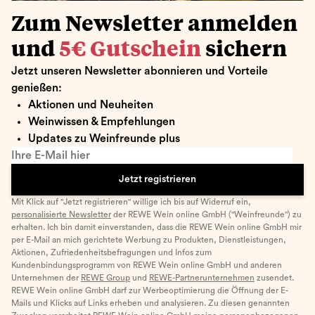
Zum Newsletter anmelden
und
5€ Gutschein
sichern
Jetzt unseren Newsletter abonnieren und Vorteile
genießen:
Aktionen und Neuheiten
Weinwissen & Empfehlungen
Updates zu Weinfreunde plus
Ihre E-Mail hier
Jetzt registrieren
Mit Klick auf "Jetzt registrieren" willige ich bis auf Widerruf ein,
personalisierte Newsletter
der REWE Wein online GmbH ("Weinfreunde") zu
erhalten. Ich bin damit einverstanden, dass die REWE Wein online GmbH mir
per E-Mail an mich gerichtete Werbung zu Produkten, Dienstleistungen,
Aktionen, Zufriedenheitsbefragungen und Infos zum
Kundenbindungsprogramm von REWE Wein online GmbH und anderen
Unternehmen der
REWE Group
und
REWE-Partnerunternehmen
zusendet.
REWE Wein online GmbH darf zur Werbeoptimierung die Öffnung der E-
Mails und Klicks auf Links erheben und analysieren. Zu diesen genannten