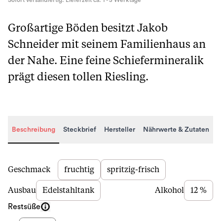
Sofort versandfertig. Lieferzeit ca. 1 - 3 Werktage
Großartige Böden besitzt Jakob
Schneider mit seinem Familienhaus an
der Nahe. Eine feine Schiefermineralik
prägt diesen tollen Riesling.
Beschreibung
Steckbrief
Hersteller
Nährwerte & Zutaten
Beschreibung
Geschmack
fruchtig
spritzig-frisch
Ausbau
Edelstahltank
Alkohol
12 %
Restsüße