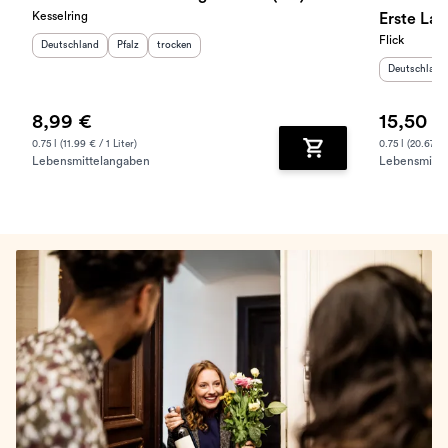
Kesselring
Erste La
Flick
Herkunftsland
:
Herkunftsregion
Geschmack
:
:
Deutschland
Pfalz
trocken
Herkunftslan
Deutschland
8,99 €
15,50 €
0.75 l (11.99 € / 1 Liter)
0.75 l (20.67 € 
Lebensmittelangaben
Lebensmitte
Zum Warenkorb hinz