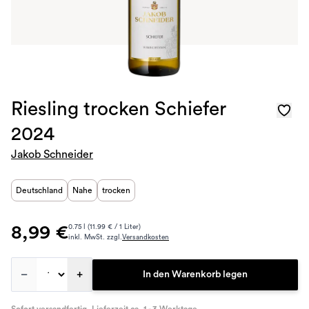
Riesling trocken Schiefer
2024
Jakob Schneider
Deutschland
Nahe
trocken
8,99 €
0.75 l (11.99 € / 1 Liter)
inkl. MwSt. zzgl.
Versandkosten
–
+
In den Warenkorb legen