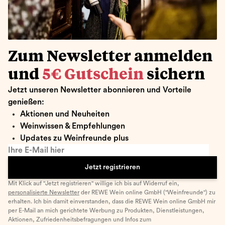
Zum Newsletter anmelden
und
5€ Gutschein
sichern
Jetzt unseren Newsletter abonnieren und Vorteile
genießen:
Aktionen und Neuheiten
Weinwissen & Empfehlungen
Updates zu Weinfreunde plus
Ihre E-Mail hier
Jetzt registrieren
Mit Klick auf "Jetzt registrieren" willige ich bis auf Widerruf ein,
personalisierte Newsletter
der REWE Wein online GmbH ("Weinfreunde") zu
erhalten. Ich bin damit einverstanden, dass die REWE Wein online GmbH mir
per E-Mail an mich gerichtete Werbung zu Produkten, Dienstleistungen,
Aktionen, Zufriedenheitsbefragungen und Infos zum