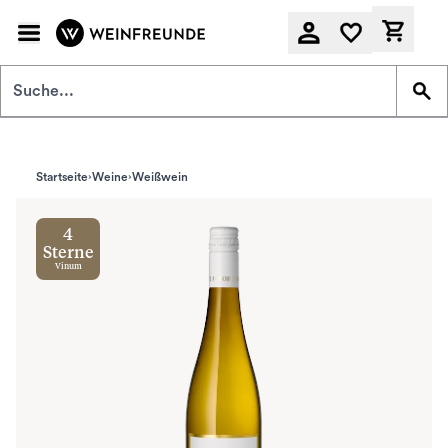
Zum Hauptinhalt springen
Derzeit
Startseite
Weine
Weißwein
4
Sterne
Vinum