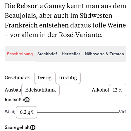
Die Rebsorte Gamay kennt man aus dem
Beaujolais, aber auch im Südwesten
Frankreich entstehen daraus tolle Weine
– vor allem in der Rosé-Variante.
Beschreibung
Steckbrief
Hersteller
Nährwerte & Zutaten
Beschreibung
Geschmack
beerig
fruchtig
Ausbau
Edelstahltank
Alkohol
12 %
Restsüße
6,2 g/l
Wenig
Viel
Säuregehalt