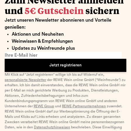
Zum Newsletter anmelden
und
5€ Gutschein
sichern
Jetzt unseren Newsletter abonnieren und Vorteile
genießen:
Aktionen und Neuheiten
Weinwissen & Empfehlungen
Updates zu Weinfreunde plus
Ihre E-Mail hier
Jetzt registrieren
Mit Klick auf "Jetzt registrieren" willige ich bis auf Widerruf ein,
personalisierte Newsletter
der REWE Wein online GmbH ("Weinfreunde") zu
erhalten. Ich bin damit einverstanden, dass die REWE Wein online GmbH mir
per E-Mail an mich gerichtete Werbung zu Produkten, Dienstleistungen,
Aktionen, Zufriedenheitsbefragungen und Infos zum
Kundenbindungsprogramm von REWE Wein online GmbH und anderen
Unternehmen der
REWE Group
und
REWE-Partnerunternehmen
zusendet.
REWE Wein online GmbH darf zur Werbeoptimierung die Öffnung der E-
Mails und Klicks auf Links erheben und analysieren. Zu diesen genannten
Zwecken verarbeitet REWE Wein online GmbH meine personenbezogenen
Daten, wie in den
Datenschutzhinweisen
beschrieben. Diese Einwilligung