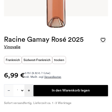
Racine Gamay Rosé 2025
Vinovalie
Frankreich
Südwest-Frankreich
trocken
6,99 €
0.75 l (9.32 € / 1 Liter)
inkl. MwSt. zzgl.
Versandkosten
–
+
In den Warenkorb legen
Sofort versandfertig. Lieferzeit ca. 1 - 3 Werktage