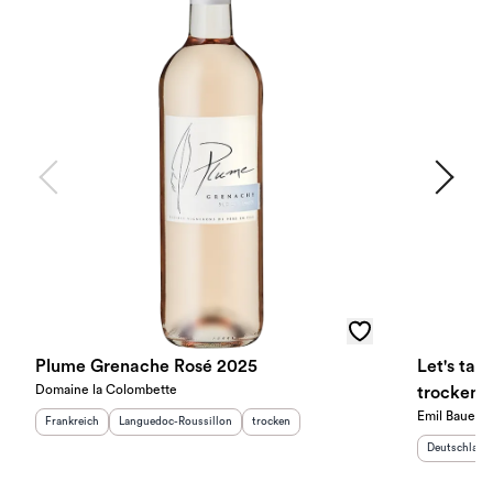
Plume Grenache Rosé 2025
Let's tal
Domaine la Colombette
trocken 
Emil Bauer
Herkunftsland
:
Herkunftsregion
:
Geschmack
:
Frankreich
Languedoc-Roussillon
trocken
Herkunftslan
Deutschland