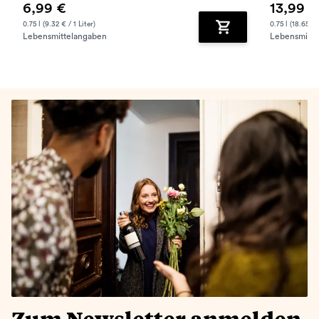
6,99 €
13,99 €
0.75 l (9.32 € / 1 Liter)
0.75 l (18.65 € /
Lebensmittelangaben
Lebensmitte
Zum Warenkorb hinz