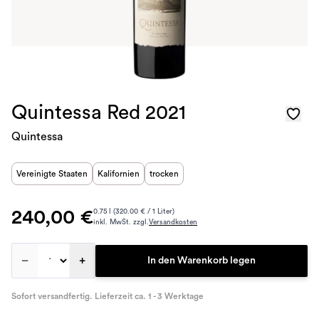
Quintessa Red 2021
Quintessa
Vereinigte Staaten
Kalifornien
trocken
240,00 €
0.75 l (320.00 € / 1 Liter)
inkl. MwSt. zzgl.
Versandkosten
–
+
In den Warenkorb legen
Sofort versandfertig. Lieferzeit ca. 1 - 3 Werktage