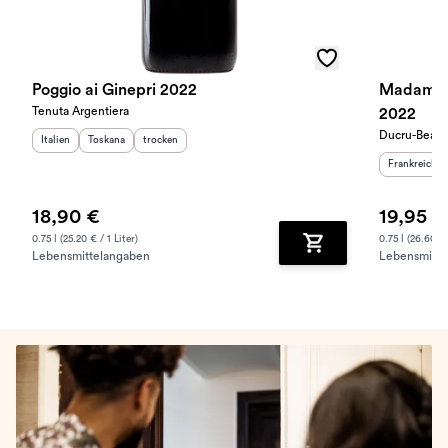
Poggio ai Ginepri 2022
Madame d
Tenuta Argentiera
2022
Ducru-Beauc
Herkunftsland
Herkunftsregion
:
Geschmack
:
:
Italien
Toskana
trocken
Herkunftslan
Frankreich
18,90 €
19,95 €
0.75 l (25.20 € / 1 Liter)
0.75 l (26.60 € 
Lebensmittelangaben
Lebensmitte
Zum Warenkorb hinz