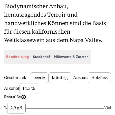
Biodynamischer Anbau,
herausragendes Terroir und
handwerkliches Können sind die Basis
für diesen kalifornischen
Weltklassewein aus dem Napa Valley.
Beschreibung
Steckbrief
Nährwerte & Zutaten
Beschreibung
Geschmack
beerig
kräutrig
Ausbau
Holzfass
Alkohol
14,5 %
Restsüße
2,9 g/l
Wenig
Viel