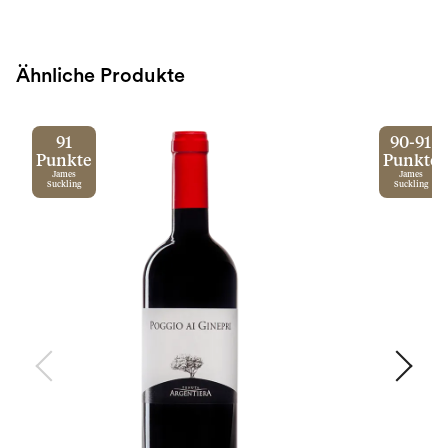
Ähnliche Produkte
91
90-91
Punkte
Punkte
James
James
Suckling
Suckling