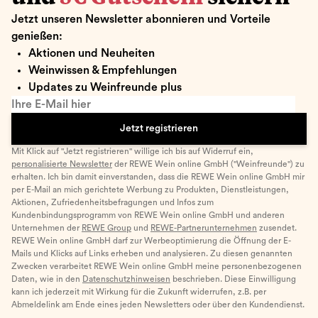
Jetzt unseren Newsletter abonnieren und Vorteile
genießen:
Aktionen und Neuheiten
Weinwissen & Empfehlungen
Updates zu Weinfreunde plus
Ihre E-Mail hier
Jetzt registrieren
Mit Klick auf "Jetzt registrieren" willige ich bis auf Widerruf ein,
personalisierte Newsletter
der REWE Wein online GmbH ("Weinfreunde") zu
erhalten. Ich bin damit einverstanden, dass die REWE Wein online GmbH mir
per E-Mail an mich gerichtete Werbung zu Produkten, Dienstleistungen,
Aktionen, Zufriedenheitsbefragungen und Infos zum
Kundenbindungsprogramm von REWE Wein online GmbH und anderen
Unternehmen der
REWE Group
und
REWE-Partnerunternehmen
zusendet.
REWE Wein online GmbH darf zur Werbeoptimierung die Öffnung der E-
Mails und Klicks auf Links erheben und analysieren. Zu diesen genannten
Zwecken verarbeitet REWE Wein online GmbH meine personenbezogenen
Daten, wie in den
Datenschutzhinweisen
beschrieben. Diese Einwilligung
kann ich jederzeit mit Wirkung für die Zukunft widerrufen, z.B. per
Abmeldelink am Ende eines jeden Newsletters oder über den Kundendienst.