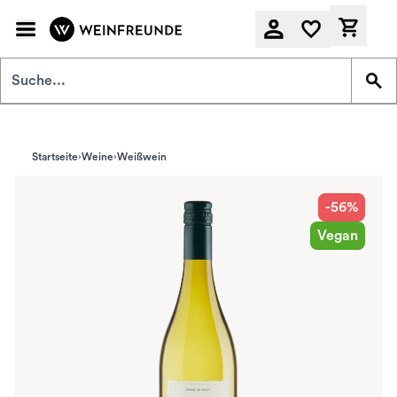
Zum Hauptinhalt springen
Derzeit
Startseite
Weine
Weißwein
-56%
Vegan