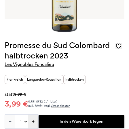
Promesse du Sud Colombard
halbtrocken 2023
Les Vignobles Foncalieu
Frankreich
Languedoc-Roussillon
halbtrocken
statt
8,99 €
3,99 €
0.75 l (5.32 € / 1 Liter)
inkl. MwSt. zzgl.
Versandkosten
–
+
In den Warenkorb legen