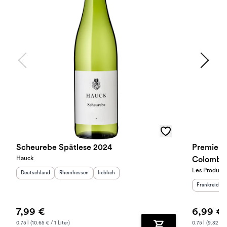
Scheurebe Spätlese 2024
Premier 
Hauck
Colomba
Les Producte
Herkunftsland
:
Herkunftsregion
:
Geschmack
:
Deutschland
Rheinhessen
lieblich
Herkunftslan
Frankreich
7,99 €
6,99 €
0.75 l (10.65 € / 1 Liter)
0.75 l (9.32 € /