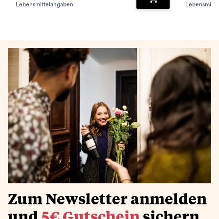
Lebensmittelangaben
Lebensmitte
Zum Warenkorb hinz
Zum Newsletter anmelden
und
5€ Gutschein
sichern