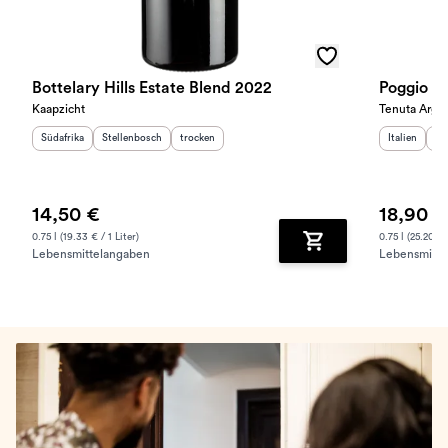
Bottelary Hills Estate Blend 2022
Poggio ai
Kaapzicht
Tenuta Argen
Herkunftsland
Herkunftsregion
:
:
Geschmack
:
Herkunftslan
He
Südafrika
Stellenbosch
trocken
Italien
To
14,50 €
18,90 €
0.75 l (19.33 € / 1 Liter)
0.75 l (25.20 € /
Lebensmittelangaben
Lebensmitte
Zum Warenkorb hinz