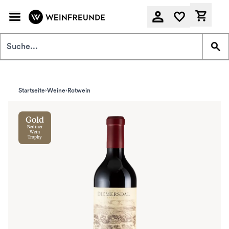
Zum Hauptinhalt springen
Derzeit
Startseite
Weine
Rotwein
Gold
Berliner
Wein
Trophy