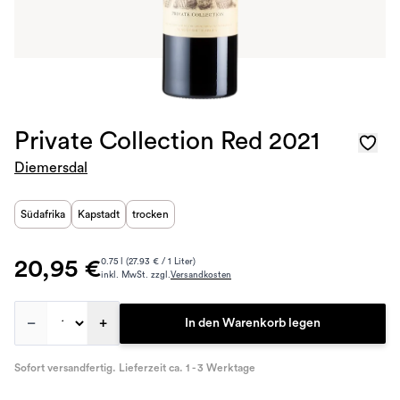
Private Collection Red 2021
Diemersdal
Südafrika
Kapstadt
trocken
20,95 €
0.75 l (27.93 € / 1 Liter)
inkl. MwSt. zzgl.
Versandkosten
–
+
In den Warenkorb legen
Sofort versandfertig. Lieferzeit ca. 1 - 3 Werktage