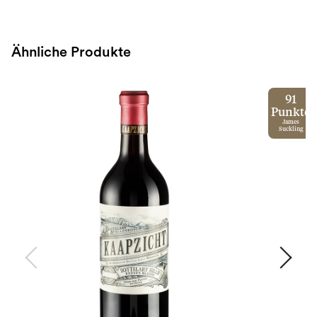
Ähnliche Produkte
91
Punkte
James
Suckling