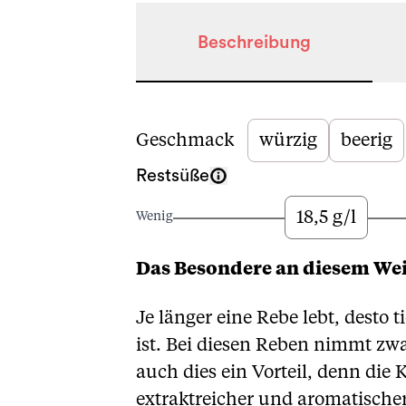
Beschreibung
Beschreibung
Geschmack
würzig
beerig
Restsüße
18,5 g/l
Wenig
Das Besondere an diesem We
Je länger eine Rebe lebt, desto 
ist. Bei diesen Reben nimmt zwa
auch dies ein Vorteil, denn die
extraktreicher und aromatischer 