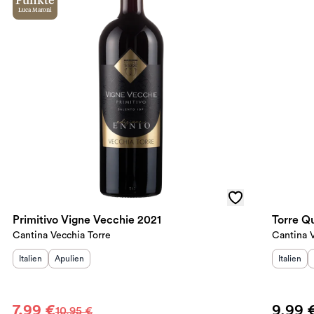
Punkte
Luca Maroni
Primitivo Vigne Vecchie 2021
Torre Qu
Cantina Vecchia Torre
Cantina V
Herkunftsland
Herkunftsregion
:
:
Herkunft
Italien
Apulien
Italien
7,99 €
9,99 
10,95 €