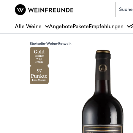
Zum Hauptinhalt springen
Alle Weine
Angebote
Pakete
Empfehlungen
Startseite
Weine
Rotwein
Gold
Berliner
Wein
Trophy
97
Punkte
Luca Maroni