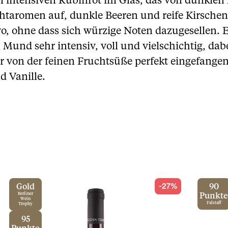
em intensiven Rubinrot im Glas, das von dunklen
chtaromen auf, dunkle Beeren und reife Kirsche
o, ohne dass sich würzige Noten dazugesellen. 
 Mund sehr intensiv, voll und vielschichtig, da
er von der feinen Fruchtsüße perfekt eingefang
d Vanille.
-27%
Gold
90
Berliner
Punkte
Wein
Falstaff
Trophy
95