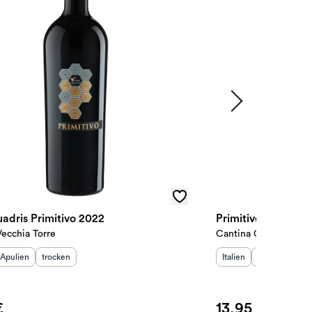
adris Primitivo 2022
Primitivo di Mandu
ecchia Torre
Cantina Cantolio
sland
Herkunftsregion
:
Geschmack
:
:
Herkunftsland
Herkunftsregi
:
Ge
Apulien
trocken
Italien
Apulien
tro
€
13,95 €