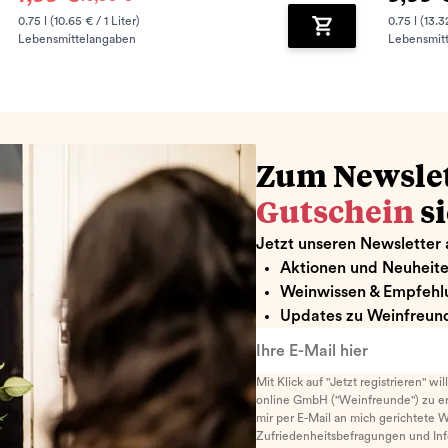
0.75 l (10.65 € / 1 Liter)
0.75 l (13.3
Lebensmittelangaben
Lebensmit
renkorb hinzufügen
Zum Warenkorb hin
Zum Newsle
Gutschein
s
Jetzt unseren Newsletter 
Aktionen und Neuheit
Weinwissen & Empfehl
Updates zu Weinfreund
Ihre E-Mail hier
Mit Klick auf "Jetzt registrieren" wi
online GmbH ("Weinfreunde") zu er
mir per E-Mail an mich gerichtete 
Zufriedenheitsbefragungen und I