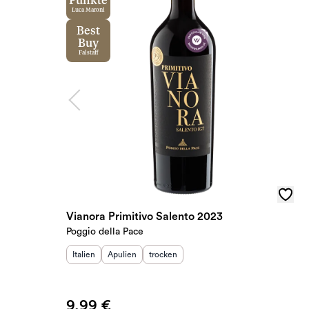
Punkte
Luca Maroni
Best
Buy
Falstaff
Vianora Primitivo Salento 2023
Poggio della Pace
Herkunftsland
Herkunftsregion
:
Geschmack
:
:
Italien
Apulien
trocken
9,99 €