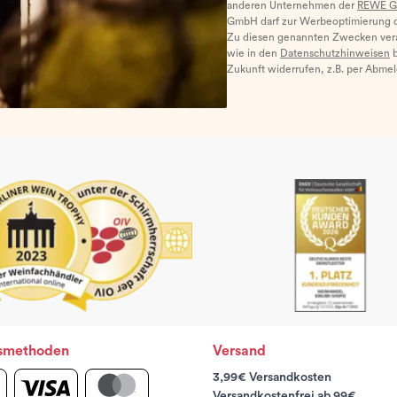
anderen Unternehmen der
REWE G
GmbH darf zur Werbeoptimierung di
Zu diesen genannten Zwecken ver
wie in den
Datenschutzhinweisen
b
Zukunft widerrufen, z.B. per Abme
smethoden
Versand
3,99€ Versandkosten
Versandkostenfrei ab 99€