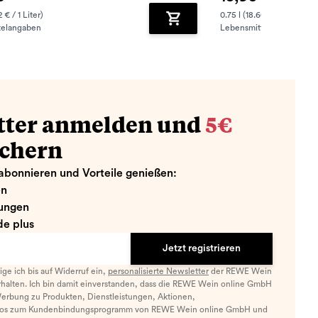
2 € / 1 Liter)
0.75 l (18.60 € / 1 Liter)
telangaben
Lebensmittelangaben
zufügen
Zum Warenkorb hinzufügen
tter anmelden und
5€
ichern
abonnieren und Vorteile genießen:
en
ungen
e plus
Jetzt registrieren
llige ich bis auf Widerruf ein,
personalisierte Newsletter
der REWE Wein
halten. Ich bin damit einverstanden, dass die REWE Wein online GmbH
Werbung zu Produkten, Dienstleistungen, Aktionen,
nfos zum Kundenbindungsprogramm von REWE Wein online GmbH und