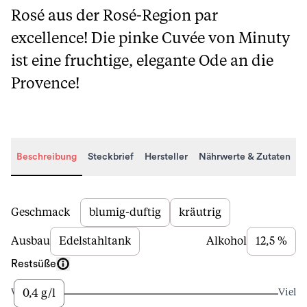
Rosé aus der Rosé-Region par
excellence! Die pinke Cuvée von Minuty
ist eine fruchtige, elegante Ode an die
Provence!
Beschreibung
Steckbrief
Hersteller
Nährwerte & Zutaten
Beschreibung
Geschmack
blumig-duftig
kräutrig
Ausbau
Edelstahltank
Alkohol
12,5 %
Restsüße
0,4 g/l
Wenig
Viel