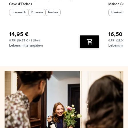
Cave d’Esclans
Maison Saint
Herkunftsland
:
Herkunftsregion
Geschmack
:
:
Herkunftslan
Frankreich
Provence
trocken
Frankreich
14,95 €
16,50 €
0.75 l (19.93 € / 1 Liter)
0.75 l (22.00 € 
Lebensmittelangaben
Lebensmitte
Zum Warenkorb hinz