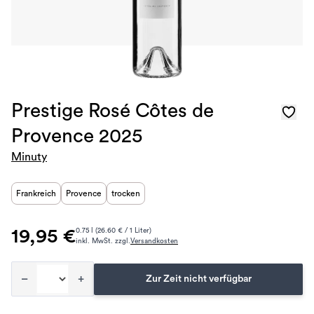
Prestige Rosé Côtes de
Provence 2025
Minuty
Frankreich
Provence
trocken
19,95 €
0.75 l (26.60 € / 1 Liter)
inkl. MwSt. zzgl.
Versandkosten
–
+
Zur Zeit nicht verfügbar