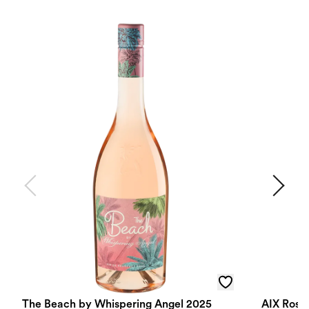
The Beach by Whispering Angel 2025
AIX Rosé