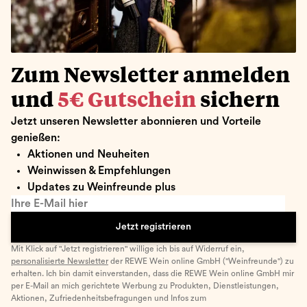
Zum Newsletter anmelden
und
5€ Gutschein
sichern
Jetzt unseren Newsletter abonnieren und Vorteile
genießen:
Aktionen und Neuheiten
Weinwissen & Empfehlungen
Updates zu Weinfreunde plus
Ihre E-Mail hier
Jetzt registrieren
Mit Klick auf "Jetzt registrieren" willige ich bis auf Widerruf ein,
personalisierte Newsletter
der REWE Wein online GmbH ("Weinfreunde") zu
erhalten. Ich bin damit einverstanden, dass die REWE Wein online GmbH mir
per E-Mail an mich gerichtete Werbung zu Produkten, Dienstleistungen,
Aktionen, Zufriedenheitsbefragungen und Infos zum