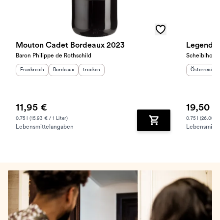
Mouton Cadet Bordeaux 2023
Legends 
Baron Philippe de Rothschild
Scheiblhofer
Herkunftsland
:
Herkunftsregion
Geschmack
:
:
Herkunftslan
Frankreich
Bordeaux
trocken
Österreich
11,95 €
19,50 €
0.75 l (15.93 € / 1 Liter)
0.75 l (26.00 € 
Lebensmittelangaben
Lebensmitte
Zum Warenkorb hinz