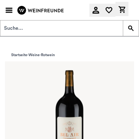
Zum Hauptinhalt springen
Derzeit
Startseite
Weine
Rotwein