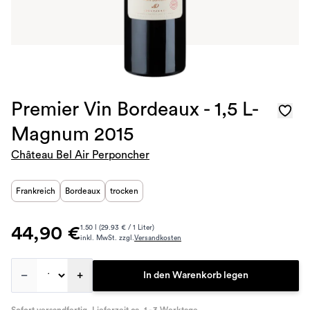
Premier Vin Bordeaux - 1,5 L-
Magnum 2015
Château Bel Air Perponcher
Frankreich
Bordeaux
trocken
44,90 €
1.50 l (29.93 € / 1 Liter)
inkl. MwSt. zzgl.
Versandkosten
–
+
In den Warenkorb legen