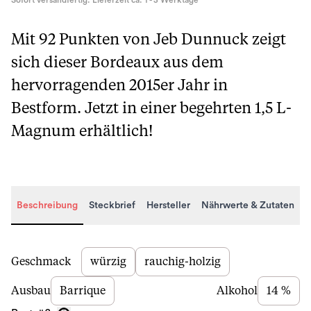
Sofort versandfertig. Lieferzeit ca. 1 - 3 Werktage
Mit 92 Punkten von Jeb Dunnuck zeigt
sich dieser Bordeaux aus dem
hervorragenden 2015er Jahr in
Bestform. Jetzt in einer begehrten 1,5 L-
Magnum erhältlich!
Beschreibung
Steckbrief
Hersteller
Nährwerte & Zutaten
Beschreibung
Geschmack
würzig
rauchig-holzig
Ausbau
Barrique
Alkohol
14 %