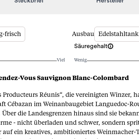
Steckbrief
Hersteller
g-frisch
Ausbau
Edelstahltank
Säuregehalt
Viel
Wenig
Rendez-Vous Sauvignon Blanc-Colombard
Producteurs Réunis“, die vereinigten Winzer, ha
ft Cébazan im Weinanbaugebiet Languedoc-Rous
 Über die Landesgrenzen hinaus sind sie bekann
e - nicht überladen und schwer, sondern spritz
er auf ein kreatives, ambitioniertes Weinmacher