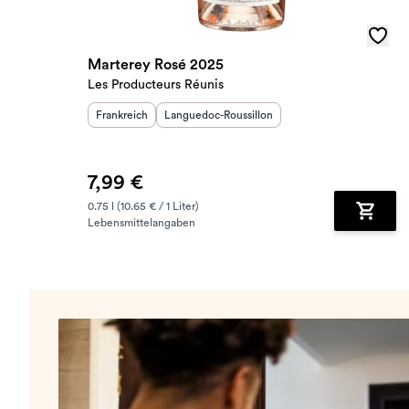
Marterey Rosé 2025
Les Producteurs Réunis
Herkunftsland
Herkunftsregion
:
:
Frankreich
Languedoc-Roussillon
7,99 €
0.75 l (10.65 € / 1 Liter)
Lebensmittelangaben
Zum Wa