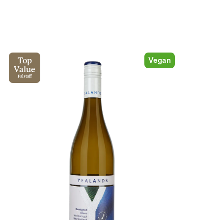
Vegan
Top
Value
Falstaff