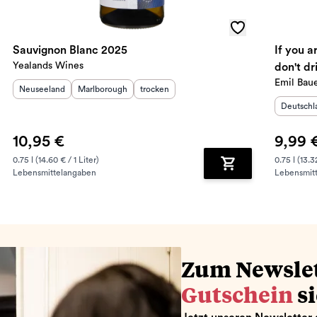
Sauvignon Blanc 2025
If you ar
Yealands Wines
don't d
Emil Bau
Herkunftsland
:
Herkunftsregion
:
Geschmack
:
Neuseeland
Marlborough
trocken
Herkunft
Deutschl
10,95 €
9,99 
0.75 l (14.60 € / 1 Liter)
0.75 l (13.3
Lebensmittelangaben
Lebensmit
renkorb hinzufügen
Zum Warenkorb hin
Zum Newsle
Gutschein
s