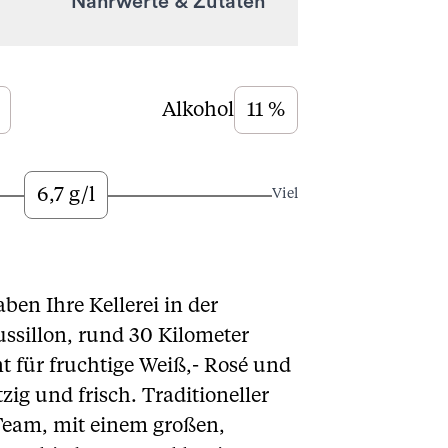
Nährwerte & Zutaten
Alkohol
11 %
6,7 g/l
Viel
ben Ihre Kellerei in der
sillon, rund 30 Kilometer
t für fruchtige Weiß,- Rosé und
ig und frisch. Traditioneller
-Team, mit einem großen,