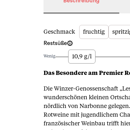
Beschreibung
Beschreibung
Geschmack
fruchtig
spritzi
Restsüße
10,9 g/l
Wenig
Das Besondere am Premier 
Die Winzer-Genossenschaft „Les 
wunderschönen kleinen Ortscha
nördlich von Narbonne gelegen.
Rotweine mit jugendlichem Charm
französischer Weinbau trifft hi