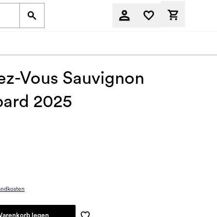
Derzeit befi
ez-Vous Sauvignon
ard 2025
)
andkosten
Warenkorb legen