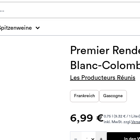
Spitzenweine
Premier Rend
Blanc-Colomb
Les Producteurs Réunis
Frankreich
Gascogne
6,99 €
0.75 l (9.32 € / 1 Liter
inkl. MwSt. zzgl.
Vers
–
+
In den 