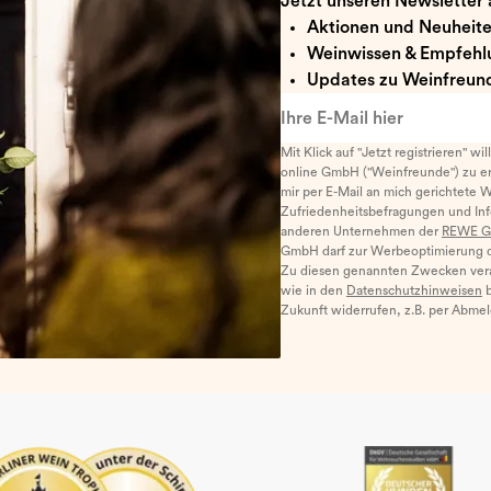
Jetzt unseren Newsletter 
Aktionen und Neuheit
Weinwissen & Empfehl
Updates zu Weinfreund
Ihre E-Mail hier
Mit Klick auf "Jetzt registrieren" wi
online GmbH ("Weinfreunde") zu er
mir per E-Mail an mich gerichtete 
Zufriedenheitsbefragungen und I
anderen Unternehmen der
REWE G
GmbH darf zur Werbeoptimierung di
Zu diesen genannten Zwecken ver
wie in den
Datenschutzhinweisen
b
Zukunft widerrufen, z.B. per Abme