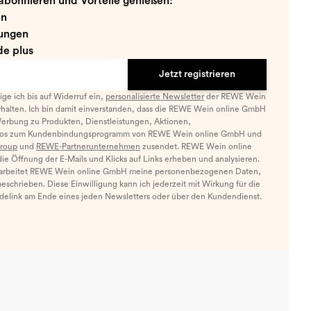
abonnieren und Vorteile genießen:
en
ungen
e plus
Jetzt registrieren
llige ich bis auf Widerruf ein,
personalisierte Newsletter
der REWE Wein
halten. Ich bin damit einverstanden, dass die REWE Wein online GmbH
Werbung zu Produkten, Dienstleistungen, Aktionen,
nfos zum Kundenbindungsprogramm von REWE Wein online GmbH und
roup
und
REWE-Partnerunternehmen
zusendet. REWE Wein online
e Öffnung der E-Mails und Klicks auf Links erheben und analysieren.
arbeitet REWE Wein online GmbH meine personenbezogenen Daten,
eschrieben. Diese Einwilligung kann ich jederzeit mit Wirkung für die
ldelink am Ende eines jeden Newsletters oder über den Kundendienst.