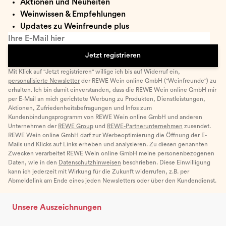
Aktionen und Neuheiten
Weinwissen & Empfehlungen
Updates zu Weinfreunde plus
Ihre E-Mail hier
Jetzt registrieren
Mit Klick auf "Jetzt registrieren" willige ich bis auf Widerruf ein,
personalisierte Newsletter
der REWE Wein online GmbH ("Weinfreunde") zu
erhalten. Ich bin damit einverstanden, dass die REWE Wein online GmbH mir
per E-Mail an mich gerichtete Werbung zu Produkten, Dienstleistungen,
Aktionen, Zufriedenheitsbefragungen und Infos zum
Kundenbindungsprogramm von REWE Wein online GmbH und anderen
Unternehmen der
REWE Group
und
REWE-Partnerunternehmen
zusendet.
REWE Wein online GmbH darf zur Werbeoptimierung die Öffnung der E-
Mails und Klicks auf Links erheben und analysieren. Zu diesen genannten
Zwecken verarbeitet REWE Wein online GmbH meine personenbezogenen
Daten, wie in den
Datenschutzhinweisen
beschrieben. Diese Einwilligung
kann ich jederzeit mit Wirkung für die Zukunft widerrufen, z.B. per
Abmeldelink am Ende eines jeden Newsletters oder über den Kundendienst.
Unsere Auszeichnungen