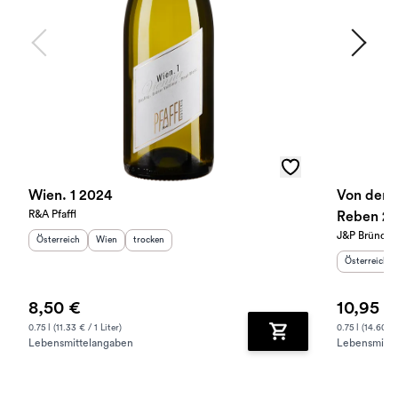
Wien. 1 2024
Von den T
R&A Pfaffl
Reben 2
J&P Bründlm
Herkunftsland
:
Herkunftsregion
Geschmack
:
:
Österreich
Wien
trocken
Herkunftslan
Österreich
8,50 €
10,95 €
0.75 l (11.33 € / 1 Liter)
0.75 l (14.60 € 
Lebensmittelangaben
Lebensmitte
Zum Warenkorb hinz