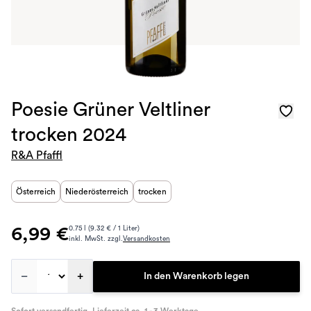
Poesie Grüner Veltliner
trocken 2024
R&A Pfaffl
Österreich
Niederösterreich
trocken
6,99 €
0.75 l (9.32 € / 1 Liter)
inkl. MwSt. zzgl.
Versandkosten
–
+
In den Warenkorb legen