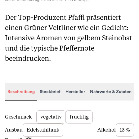
Sofort versandfertig. Lieferzeit ca. 1 - 3 Werktage
Der Top-Produzent Pfaffl präsentiert
einen Grüner Veltliner wie ein Gedicht:
Intensive Aromen von gelbem Steinobst
und die typische Pfeffernote
beeindrucken.
Beschreibung
Steckbrief
Hersteller
Nährwerte & Zutaten
Beschreibung
Geschmack
vegetativ
fruchtig
Ausbau
Edelstahltank
Alkohol
13 %