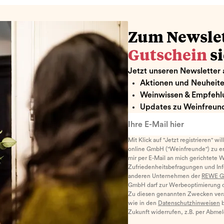
Zum Newsle
Gutschein
s
Jetzt unseren Newsletter 
Aktionen und Neuheit
Weinwissen & Empfehl
Updates zu Weinfreund
Ihre E-Mail hier
Mit Klick auf "Jetzt registrieren" wi
online GmbH ("Weinfreunde") zu er
mir per E-Mail an mich gerichtete 
Zufriedenheitsbefragungen und I
anderen Unternehmen der
REWE G
GmbH darf zur Werbeoptimierung di
Zu diesen genannten Zwecken ver
wie in den
Datenschutzhinweisen
b
Zukunft widerrufen, z.B. per Abme