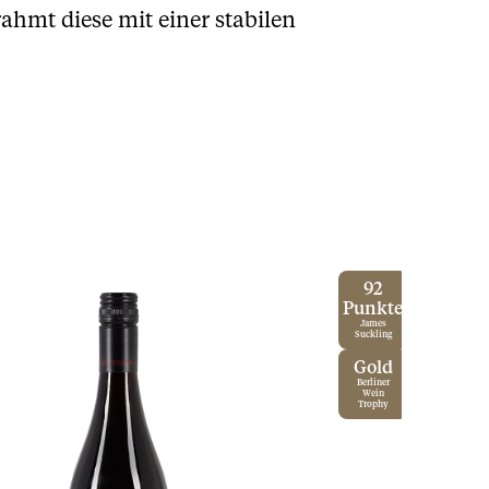
hmt diese mit einer stabilen
92
Punkte
James
Suckling
Gold
Berliner
Wein
Trophy