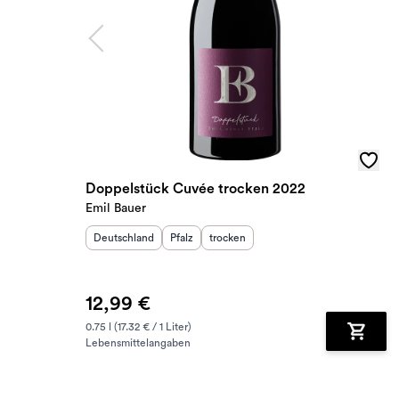
Doppelstück Cuvée trocken 2022
Emil Bauer
Herkunftsland
:
Herkunftsregion
Geschmack
:
:
Deutschland
Pfalz
trocken
12,99 €
0.75 l (17.32 € / 1 Liter)
Lebensmittelangaben
Zum Wa