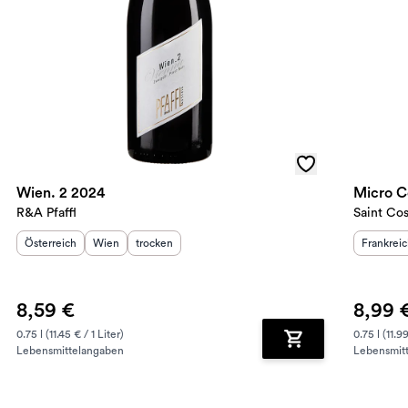
Wien. 2 2024
Micro 
R&A Pfaffl
Saint Co
Herkunftsland
Herkunftsregion
:
Geschmack
:
:
Herkunft
Österreich
Wien
trocken
Frankrei
8,59 €
8,99 
0.75 l (11.45 € / 1 Liter)
0.75 l (11.99
Lebensmittelangaben
Lebensmit
renkorb hinzufügen
Zum Warenkorb hin