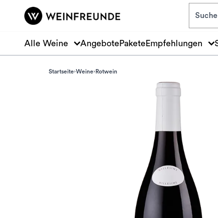
Zum Hauptinhalt springen
Alle Weine
Angebote
Pakete
Empfehlungen
Startseite
Weine
Rotwein