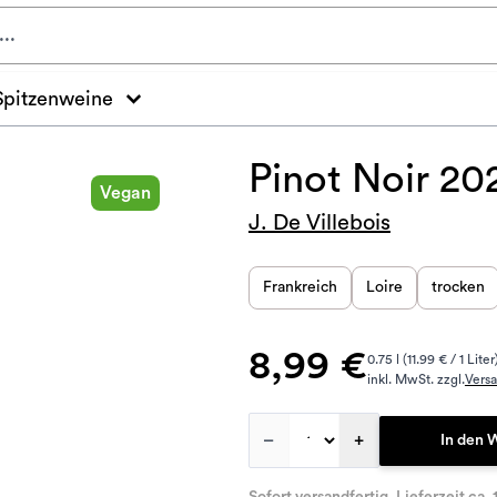
Spitzenweine
Pinot Noir 20
Vegan
J. De Villebois
Frankreich
Loire
trocken
8,99 €
0.75 l (11.99 € / 1 Liter
inkl. MwSt. zzgl.
Vers
–
+
In den 