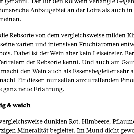
 genannt. Der für den Rotwein verlangte Gegenwe
tionsreiche Anbaugebiet an der Loire als auch in
emeinen.
die Rebsorte von dem vergleichsweise milden Kli
o seine zarten und intensiven Fruchtaromen entw
is. Dabei ist der Wein aber kein Leisetreter. Ber
Vertretern der Rebsorte kennt. Und auch am Ga
 macht den Wein auch als Essensbegleiter sehr a
cht für diesen nur selten anzutreffenden Pinot 
e ganz neue Erfahrung.
ig & weich
 vergleichsweise dunklen Rot. Himbeere, Pflau
ürzigen Mineralität begleitet. Im Mund dicht ge