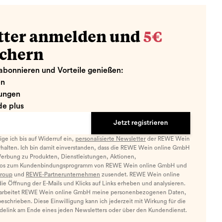
tter anmelden und
5€
ichern
abonnieren und Vorteile genießen:
en
ungen
e plus
Jetzt registrieren
llige ich bis auf Widerruf ein,
personalisierte Newsletter
der REWE Wein
halten. Ich bin damit einverstanden, dass die REWE Wein online GmbH
Werbung zu Produkten, Dienstleistungen, Aktionen,
nfos zum Kundenbindungsprogramm von REWE Wein online GmbH und
roup
und
REWE-Partnerunternehmen
zusendet. REWE Wein online
e Öffnung der E-Mails und Klicks auf Links erheben und analysieren.
arbeitet REWE Wein online GmbH meine personenbezogenen Daten,
eschrieben. Diese Einwilligung kann ich jederzeit mit Wirkung für die
ldelink am Ende eines jeden Newsletters oder über den Kundendienst.