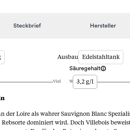
Steckbrief
Hersteller
g
Ausbau
Edelstahltank
Säuregehalt
3,2 g/l
Viel
Wenig
in
 an der Loire als wahrer Sauvignon Blanc Speziali
 Rebsorte dominiert wird. Doch Villebois bewei