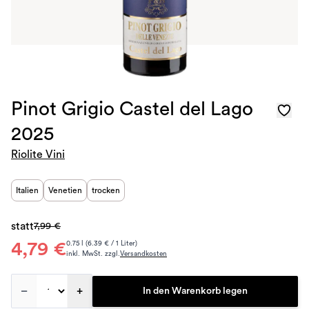
Pinot Grigio Castel del Lago
2025
Riolite Vini
Italien
Venetien
trocken
statt
7,99 €
4,79 €
0.75 l (6.39 € / 1 Liter)
inkl. MwSt. zzgl.
Versandkosten
–
+
In den Warenkorb legen