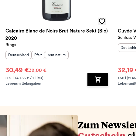
Calcaire Blanc de Noirs Brut Nature Sekt (Bio)
Cuvée V
Schloss 
2020
Rings
Herkunft
Deutschl
Herkunftsland
:
Herkunftsregion
Geschmack
:
:
Deutschland
Pfalz
brut nature
30,49 €
32,19
32,00 €
0.75 l (40.65 € / 1 Liter)
1.50 l (21.46
Lebensmittelangaben
Lebensmit
renkorb hinzufügen
Zum Warenkorb hin
Zum Newsle