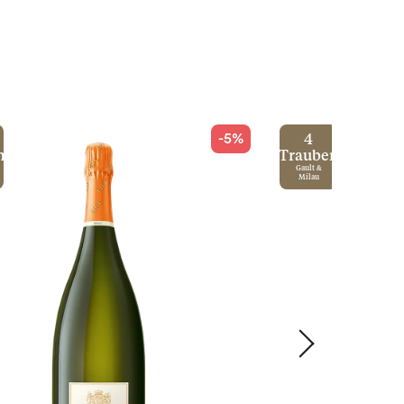
-5%
4
n
Trauben
Gault &
Milau