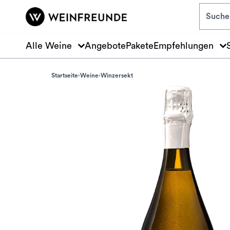
Zum Hauptinhalt springen
Alle Weine
Angebote
Pakete
Empfehlungen
Startseite
Weine
Winzersekt