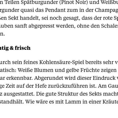
hen Teilen Spätburgunder (Pinot Noir) und Wei
urgunder quasi das Pendant zum in der Champ
ßen Sekt handelt, sei noch gesagt, dass der rote 
rauben sanft abgepresst werden, ohne den Schalen
n.
tig & frisch
durch sein feines Kohlensäure-Spiel bereits seh
okratisch: Weiße Blumen und gelbe Früchte zeigen
lar erkennbar. Abgerundet wird dieser Eindruc
ange Zeit auf der Hefe zurückzuführen ist. Am G
usgestattet. Die gute Struktur des Sekts macht
standhält. Wie wäre es mit Lamm in einer Kräut