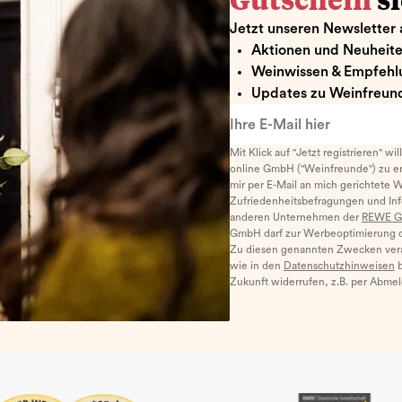
Gutschein
s
Jetzt unseren Newsletter 
Aktionen und Neuheit
Weinwissen & Empfehl
Updates zu Weinfreund
Ihre E-Mail hier
Mit Klick auf "Jetzt registrieren" wi
online GmbH ("Weinfreunde") zu er
mir per E-Mail an mich gerichtete 
Zufriedenheitsbefragungen und I
anderen Unternehmen der
REWE G
GmbH darf zur Werbeoptimierung di
Zu diesen genannten Zwecken ver
wie in den
Datenschutzhinweisen
b
Zukunft widerrufen, z.B. per Abme