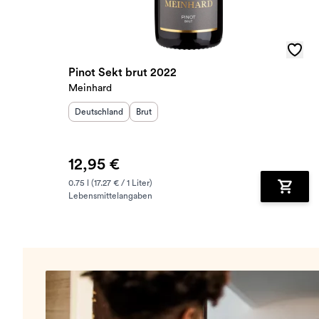
Pinot Sekt brut 2022
Meinhard
Herkunftsland
:
Geschmack
:
Deutschland
Brut
12,95 €
0.75 l (17.27 € / 1 Liter)
Lebensmittelangaben
Zum Wa