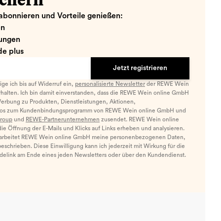
ichern
abonnieren und Vorteile genießen:
en
ungen
e plus
Jetzt registrieren
llige ich bis auf Widerruf ein,
personalisierte Newsletter
der REWE Wein
halten. Ich bin damit einverstanden, dass die REWE Wein online GmbH
Werbung zu Produkten, Dienstleistungen, Aktionen,
nfos zum Kundenbindungsprogramm von REWE Wein online GmbH und
roup
und
REWE-Partnerunternehmen
zusendet. REWE Wein online
e Öffnung der E-Mails und Klicks auf Links erheben und analysieren.
arbeitet REWE Wein online GmbH meine personenbezogenen Daten,
eschrieben. Diese Einwilligung kann ich jederzeit mit Wirkung für die
ldelink am Ende eines jeden Newsletters oder über den Kundendienst.