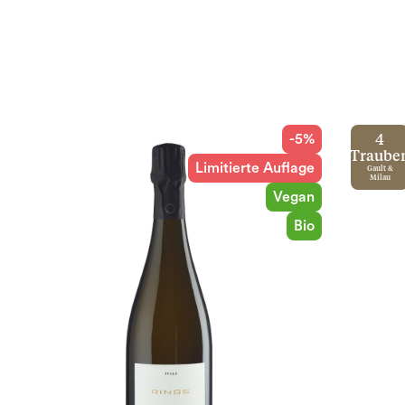
-5%
4
Traube
Limitierte Auflage
Gault &
Milau
Vegan
Bio