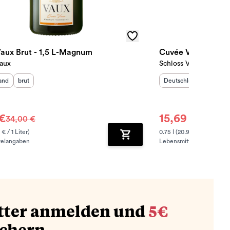
aux Brut - 1,5 L-Magnum
Cuvée Vaux Brut
Vaux
Schloss Vaux
sland
:
Geschmack
:
Herkunftsland
:
Geschm
and
brut
Deutschland
brut
 €
15,69 €
34,00 €
16,50 €
 € / 1 Liter)
0.75 l (20.92 € / 1 Liter)
telangaben
Lebensmittelangaben
zufügen
Zum Warenkorb hinzufügen
tter anmelden und
5€