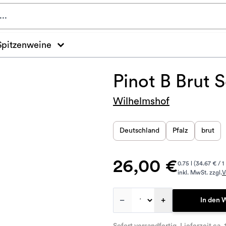
Spitzenweine
Pinot B Brut 
Wilhelmshof
Deutschland
Pfalz
brut
26,00 €
0.75 l (34.67 € / 1 
inkl. MwSt. zzgl.
V
–
+
In den 