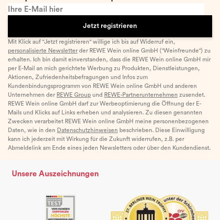
Ihre E-Mail hier
Jetzt registrieren
Mit Klick auf "Jetzt registrieren" willige ich bis auf Widerruf ein,
personalisierte Newsletter
der REWE Wein online GmbH ("Weinfreunde") zu
erhalten. Ich bin damit einverstanden, dass die REWE Wein online GmbH mir
per E-Mail an mich gerichtete Werbung zu Produkten, Dienstleistungen,
Aktionen, Zufriedenheitsbefragungen und Infos zum
Kundenbindungsprogramm von REWE Wein online GmbH und anderen
Unternehmen der
REWE Group
und
REWE-Partnerunternehmen
zusendet.
REWE Wein online GmbH darf zur Werbeoptimierung die Öffnung der E-
Mails und Klicks auf Links erheben und analysieren. Zu diesen genannten
Zwecken verarbeitet REWE Wein online GmbH meine personenbezogenen
Daten, wie in den
Datenschutzhinweisen
beschrieben. Diese Einwilligung
kann ich jederzeit mit Wirkung für die Zukunft widerrufen, z.B. per
Abmeldelink am Ende eines jeden Newsletters oder über den Kundendienst.
Unsere Auszeichnungen