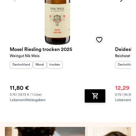
Mosel Riesling trocken 2025
Deideshei
Weingut Nik Weis
Reichsrat vo
Herkunftsland
:
Herkunftsregion
Geschmack
:
:
Herkunftslan
Deutschland
Mosel
trocken
Deutschland
11,80 €
12,29 €
0.75 l (15.73 € / 1 Liter)
0.75 l (16.39 € 
Lebensmittelangaben
Lebensmitte
Zum Warenkorb hinz