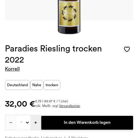
Paradies Riesling trocken
2022
Korrell
Deutschland
Nahe
trocken
32,00 €
0.75 l (42.67 € / 1 Liter)
inkl. MwSt. zzgl.
Versandkosten
–
+
In den Warenkorb legen