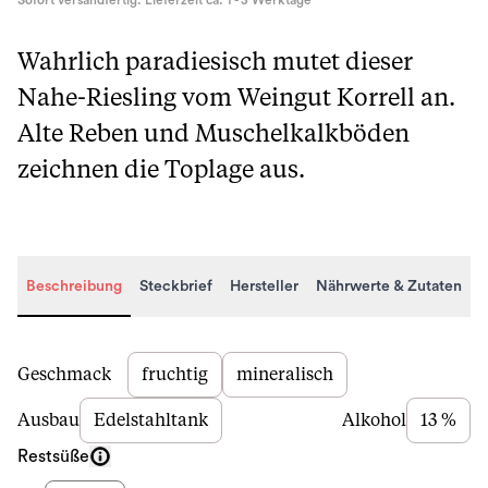
Sofort versandfertig. Lieferzeit ca. 1 - 3 Werktage
Wahrlich paradiesisch mutet dieser
Nahe-Riesling vom Weingut Korrell an.
Alte Reben und Muschelkalkböden
zeichnen die Toplage aus.
Beschreibung
Steckbrief
Hersteller
Nährwerte & Zutaten
Beschreibung
Geschmack
fruchtig
mineralisch
Ausbau
Edelstahltank
Alkohol
13 %
Restsüße