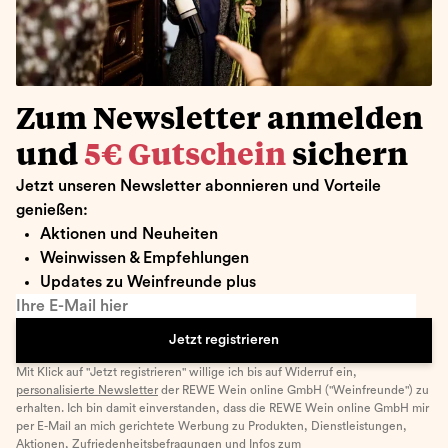
Zum Newsletter anmelden
und
5€ Gutschein
sichern
Jetzt unseren Newsletter abonnieren und Vorteile
genießen:
Aktionen und Neuheiten
Weinwissen & Empfehlungen
Updates zu Weinfreunde plus
Ihre E-Mail hier
Jetzt registrieren
Mit Klick auf "Jetzt registrieren" willige ich bis auf Widerruf ein,
personalisierte Newsletter
der REWE Wein online GmbH ("Weinfreunde") zu
erhalten. Ich bin damit einverstanden, dass die REWE Wein online GmbH mir
per E-Mail an mich gerichtete Werbung zu Produkten, Dienstleistungen,
Aktionen, Zufriedenheitsbefragungen und Infos zum