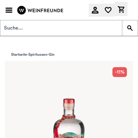
Zum Hauptinhalt springen
Derzeit
Startseite
Spirituosen
Gin
-11%