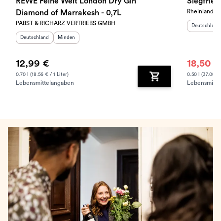
REWE Feine Welt London Dry Gin
Siegfried
Rheinland Dis
Diamond of Marrakesh - 0,7L
PABST & RICHARZ VERTRIEBS GMBH
Herkunftslan
Deutschland
Herkunftsland
:
Herkunftsregion
:
Deutschland
Minden
12,99 €
18,50 €
0.70 l (18.56 € / 1 Liter)
0.50 l (37.00 € 
Lebensmittelangaben
Lebensmitte
Zum Warenkorb hinz