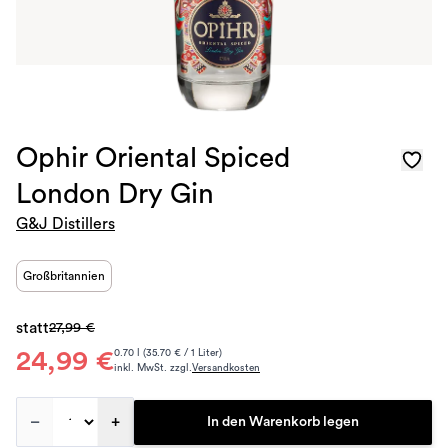
Ophir Oriental Spiced
London Dry Gin
G&J Distillers
Großbritannien
statt
27,99 €
24,99 €
0.70 l (35.70 € / 1 Liter)
inkl. MwSt. zzgl.
Versandkosten
–
+
In den Warenkorb legen