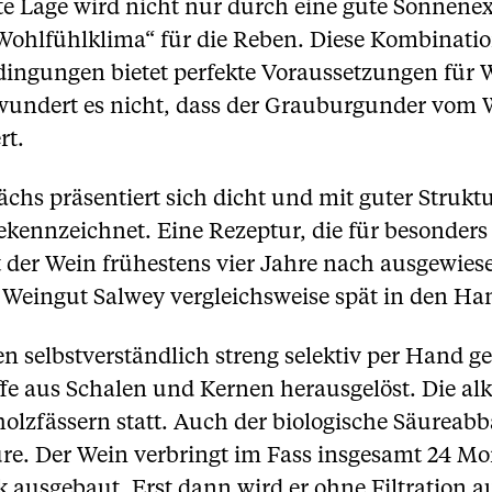
ete Lage wird nicht nur durch eine gute Sonnene
„Wohlfühlklima“ für die Reben. Diese Kombinati
ingungen bietet perfekte Voraussetzungen für W
o wundert es nicht, dass der Grauburgunder vom 
rt.
s präsentiert sich dicht und mit guter Struktur
ekennzeichnet. Eine Rezeptur, die für besonders 
der Wein frühestens vier Jahre nach ausgewie
 Weingut Salwey vergleichsweise spät in den Ha
 selbstverständlich streng selektiv per Hand g
ffe aus Schalen und Kernen herausgelöst. Die al
holzfässern statt. Auch der biologische Säureab
äure. Der Wein verbringt im Fass insgesamt 24 Mon
 ausgebaut. Erst dann wird er ohne Filtration au