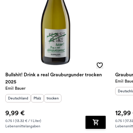
Bullshit! Drink a real Grauburgunder trocken
Graubur
Emil Bau
2025
Emil Bauer
Herkunft
Deutschl
Herkunftsland
:
Herkunftsregion
Geschmack
:
:
Deutschland
Pfalz
trocken
9,99 €
12,99
0.75 l (13.32 € / 1 Liter)
0.75 l (17.32
Lebensmittelangaben
Lebensmit
renkorb hinzufügen
Zum Warenkorb hin