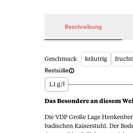
Beschreibung
Beschreibung
Geschmack
kräutrig
frucht
Restsüße
1,1 g/l
Wenig
Das Besondere an diesem We
Die VDP Große Lage Henkenberg
badischen Kaiserstuhl. Der Boden