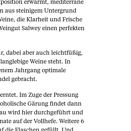
xposition erwärmt, mediterrane
on aus steinigem Untergrund
eine, die Klarheit und Frische
Weingut Salwey einen perfekten
, dabei aber auch leichtfüßig,
langlebige Weine steht. In
senem Jahrgang optimale
ndel gebracht.
eerntet. Im Zuge der Pressung
koholische Gärung findet dann
bau wird hier durchgeführt und
ate auf der Vollhefe. Weitere 6
f die Flaschen gefüllt. Und