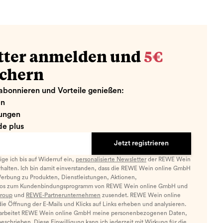
tter anmelden und
5€
ichern
abonnieren und Vorteile genießen:
en
ungen
e plus
Jetzt registrieren
llige ich bis auf Widerruf ein,
personalisierte Newsletter
der REWE Wein
halten. Ich bin damit einverstanden, dass die REWE Wein online GmbH
Werbung zu Produkten, Dienstleistungen, Aktionen,
nfos zum Kundenbindungsprogramm von REWE Wein online GmbH und
roup
und
REWE-Partnerunternehmen
zusendet. REWE Wein online
e Öffnung der E-Mails und Klicks auf Links erheben und analysieren.
arbeitet REWE Wein online GmbH meine personenbezogenen Daten,
eschrieben. Diese Einwilligung kann ich jederzeit mit Wirkung für die