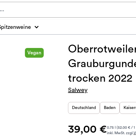
Spitzenweine
Oberrotweile
Vegan
Grauburgund
trocken 2022
Salwey
Deutschland
Baden
Kaiser
39,00 €
0.75 l (52.00 € / 1 
inkl. MwSt. zzgl.
V