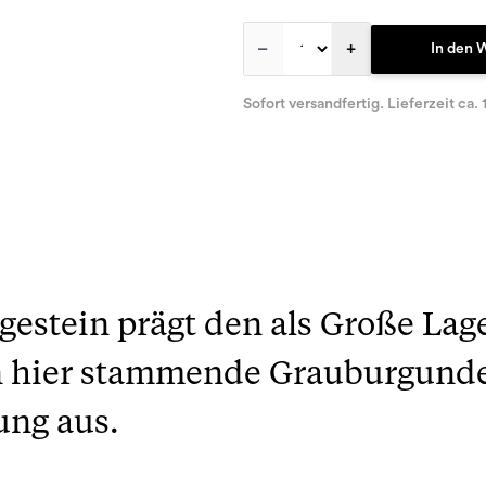
–
+
In den 
Sofort versandfertig. Lieferzeit ca. 
estein prägt den als Große Lage 
 hier stammende Grauburgunder
ung aus.