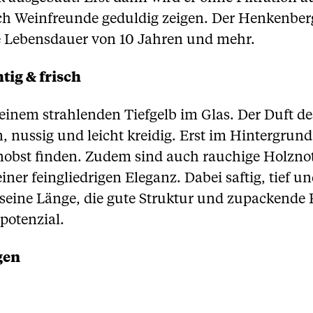
ch Weinfreunde geduldig zeigen. Der Henkenbe
e Lebensdauer von 10 Jahren und mehr.
tig & frisch
inem strahlenden Tiefgelb im Glas. Der Duft de
ün, nussig und leicht kreidig. Erst im Hintergru
inobst finden. Zudem sind auch rauchige Holzn
 einer feingliedrigen Eleganz. Dabei saftig, tie
seine Länge, die gute Struktur und zupackende F
epotenzial.
gen