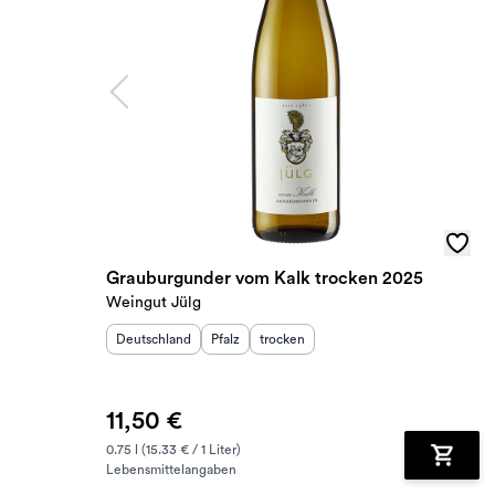
Grauburgunder vom Kalk trocken 2025
Weingut Jülg
Herkunftsland
:
Herkunftsregion
Geschmack
:
:
Deutschland
Pfalz
trocken
11,50 €
0.75 l (15.33 € / 1 Liter)
Lebensmittelangaben
Zum Wa