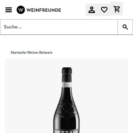
Zum Hauptinhalt springen
Derzeit
Startseite
Weine
Rotwein