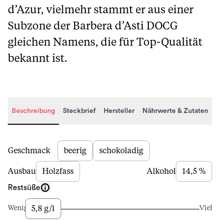
d’Azur, vielmehr stammt er aus einer
Subzone der Barbera d’Asti DOCG
gleichen Namens, die für Top-Qualität
bekannt ist.
Beschreibung
Steckbrief
Hersteller
Nährwerte & Zutaten
Beschreibung
Geschmack
beerig
schokoladig
Ausbau
Holzfass
Alkohol
14,5 %
Restsüße
5,8 g/l
Wenig
Viel