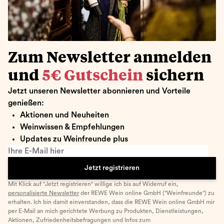
Zum Newsletter anmelden
und
5€ Gutschein
sichern
Jetzt unseren Newsletter abonnieren und Vorteile
genießen:
Aktionen und Neuheiten
Weinwissen & Empfehlungen
Updates zu Weinfreunde plus
Ihre E-Mail hier
Jetzt registrieren
Mit Klick auf "Jetzt registrieren" willige ich bis auf Widerruf ein,
personalisierte Newsletter
der REWE Wein online GmbH ("Weinfreunde") zu
erhalten. Ich bin damit einverstanden, dass die REWE Wein online GmbH mir
per E-Mail an mich gerichtete Werbung zu Produkten, Dienstleistungen,
Aktionen, Zufriedenheitsbefragungen und Infos zum