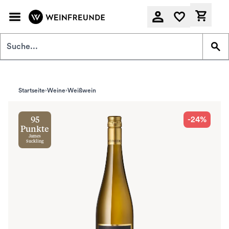
Zum Hauptinhalt springen
Derzeit
Startseite
Weine
Weißwein
-24%
95
Punkte
James
Suckling