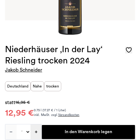
Niederhäuser ‚In der Lay‘
Riesling trocken 2024
Jakob Schneider
Deutschland
Nahe
trocken
statt
16,95 €
12,95 €
0.75 l (17.27 € / 1 Liter)
inkl. MwSt. zzgl.
Versandkosten
–
+
In den Warenkorb legen