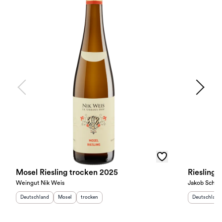
Mosel Riesling trocken 2025
Riesling 
Weingut Nik Weis
Jakob Schne
Herkunftsland
:
Herkunftsregion
Geschmack
:
:
Herkunftslan
Deutschland
Mosel
trocken
Deutschland