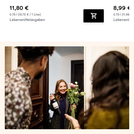
11,80 €
8,99 €
0.75 l (15.73 € / 1 Liter)
0.75 l (11.99 € /
Lebensmittelangaben
Lebensmitte
Zum Warenkorb hinz