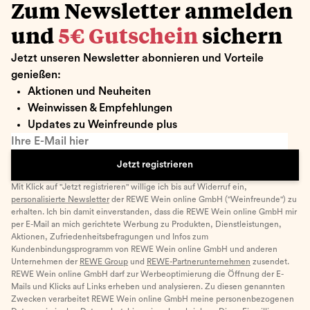
Zum Newsletter anmelden
und
5€ Gutschein
sichern
Jetzt unseren Newsletter abonnieren und Vorteile
genießen:
Aktionen und Neuheiten
Weinwissen & Empfehlungen
Updates zu Weinfreunde plus
Ihre E-Mail hier
Jetzt registrieren
Mit Klick auf "Jetzt registrieren" willige ich bis auf Widerruf ein,
personalisierte Newsletter
der REWE Wein online GmbH ("Weinfreunde") zu
erhalten. Ich bin damit einverstanden, dass die REWE Wein online GmbH mir
per E-Mail an mich gerichtete Werbung zu Produkten, Dienstleistungen,
Aktionen, Zufriedenheitsbefragungen und Infos zum
Kundenbindungsprogramm von REWE Wein online GmbH und anderen
Unternehmen der
REWE Group
und
REWE-Partnerunternehmen
zusendet.
REWE Wein online GmbH darf zur Werbeoptimierung die Öffnung der E-
Mails und Klicks auf Links erheben und analysieren. Zu diesen genannten
Zwecken verarbeitet REWE Wein online GmbH meine personenbezogenen