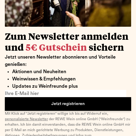
Zum Newsletter anmelden
und
5€ Gutschein
sichern
Jetzt unseren Newsletter abonnieren und Vorteile
genießen:
Aktionen und Neuheiten
Weinwissen & Empfehlungen
Updates zu Weinfreunde plus
Ihre E-Mail hier
Jetzt registrieren
Mit Klick auf "Jetzt registrieren" willige ich bis auf Widerruf ein,
personalisierte Newsletter
der REWE Wein online GmbH ("Weinfreunde") zu
erhalten. Ich bin damit einverstanden, dass die REWE Wein online GmbH mir
per E-Mail an mich gerichtete Werbung zu Produkten, Dienstleistungen,
Aktionen, Zufriedenheitsbefragungen und Infos zum