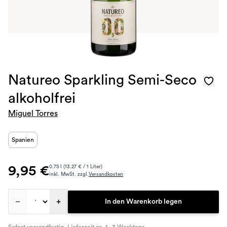
Natureo Sparkling Semi-Seco
alkoholfrei
Miguel Torres
Spanien
9,95 €
0.75 l (13.27 € / 1 Liter)
inkl. MwSt. zzgl.
Versandkosten
–
+
In den Warenkorb legen