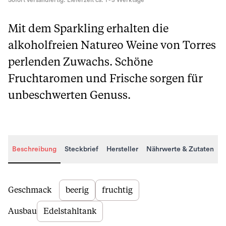
Sofort versandfertig. Lieferzeit ca. 1 - 3 Werktage
Mit dem Sparkling erhalten die
alkoholfreien Natureo Weine von Torres
perlenden Zuwachs. Schöne
Fruchtaromen und Frische sorgen für
unbeschwerten Genuss.
Beschreibung
Steckbrief
Hersteller
Nährwerte & Zutaten
Beschreibung
Geschmack
beerig
fruchtig
Ausbau
Edelstahltank