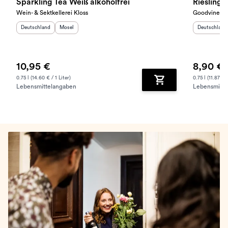
Sparkling Tea Weiß alkoholfrei
Riesling 
Wein- & Sektkellerei Kloss
Goodvines
Herkunftsland
:
Herkunftsregion
:
Herkunftslan
Deutschland
Mosel
Deutschland
10,95 €
8,90 €
0.75 l (14.60 € / 1 Liter)
0.75 l (11.87 € /
Lebensmittelangaben
Lebensmitte
Zum Warenkorb hinz